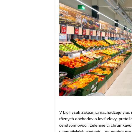
V Lidli však zákazníci nachádzajú viac
rôznych obchodov a loviť zľavy, pretož
čerstvom ovocí, zelenine či chrumkavo
v tematických svetoch – od potrieb pr