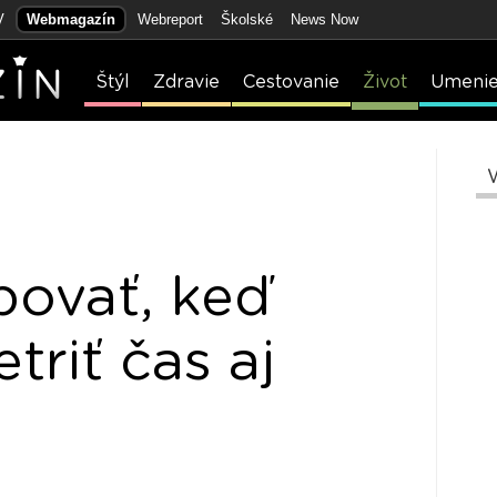
V
Webmagazín
Webreport
Školské
News Now
Štýl
Zdravie
Cestovanie
Život
Umeni
ovať, keď
triť čas aj