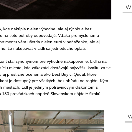
W
, kde nakúpia nielen výhodne, ale aj rýchlo a bez
sne na tieto potreby odpovedajú. Vďaka premyslenému
rtimentu vám ušetria nielen eurá v peňaženke, ale aj
ho, že nakupovať v Lidli sa jednoducho oplatí.
skont stal synonymom pre výhodné nakupovanie. Lidl si na
ciu miesta, kde zákazníci dostávajú najvyššiu kvalitu za tie
ú aj prestížne ocenenia ako Best Buy či Qudal, ktoré
skont je dostupný pre všetkých, bez ohľadu na región. Kým
h mestách, Lidl je jediným potravinovým diskontom s
ako 180 prevádzkach naprieč Slovenskom nájdete širokú
W