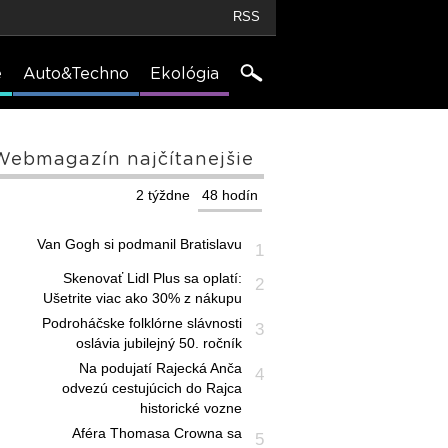
RSS
e
Auto&Techno
Ekológia
Webmagazín najčítanejšie
2 týždne
48 hodín
Van Gogh si podmanil Bratislavu
1
Skenovať Lidl Plus sa oplatí:
2
Ušetrite viac ako 30% z nákupu
Podroháčske folklórne slávnosti
3
oslávia jubilejný 50. ročník
Na podujatí Rajecká Anča
4
odvezú cestujúcich do Rajca
historické vozne
Aféra Thomasa Crowna sa
5