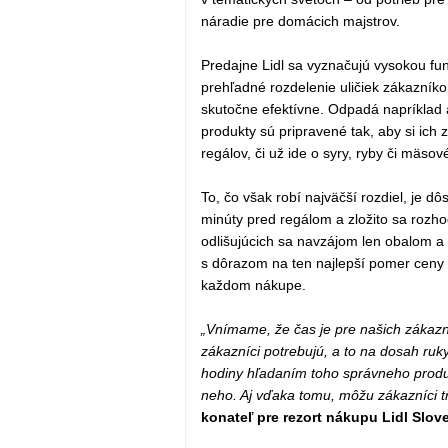
náradie pre domácich majstrov.
Predajne Lidl sa vyznačujú vysokou fu
prehľadné rozdelenie uličiek zákazník
skutočne efektívne. Odpadá napríklad 
produkty sú pripravené tak, aby si ich
regálov, či už ide o syry, ryby či mäsov
To, čo však robí najväčší rozdiel, je d
minúty pred regálom a zložito sa rozh
odlišujúcich sa navzájom len obalom a c
s dôrazom na ten najlepší pomer ceny a 
každom nákupe.
„Vnímame, že čas je pre našich zákazní
zákazníci potrebujú, a to na dosah ruk
hodiny hľadaním toho správneho produk
neho. Aj vďaka tomu, môžu zákazníci trá
konateľ pre rezort nákupu Lidl Slov