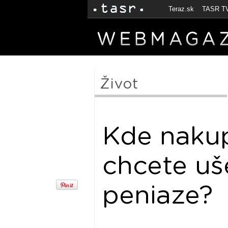
Teraz.sk
TASR T
Život
Kde nakup
chcete uše
peniaze?