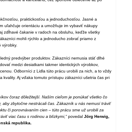
nkčnosťou, praktickosťou a jednoduchosťou. Jasné a
om uľahčuje orientáciu a umožňuje im vybaviť nákupy
aj zdĺhavé čakanie v radoch na obsluhu, keďže všetky
 zákazníci mohli rýchlo a jednoducho zobrať priamo z
é výrobky.
ôsledný predvýber produktov. Zákazníci nemusia stáť dlhé
odovať medzi desiatkami takmer identických výrobkov,
enou. Odborníci z Lidla túto prácu urobili za nich, a to vždy
kvality. Aj vďaka tomuto prístupu zákazníci ušetria čas pri
kov čoraz dôležitejší. Naším cieľom je ponúkať všetko čo
y, aby zbytočne nestrácali čas. Zákazník u nás nemusí tráviť
tu či porovnávaním cien – túto prácu sme už urobili za
viť viac času s rodinou a blízkymi,“
povedal
Jörg Herwig,
enská republika.