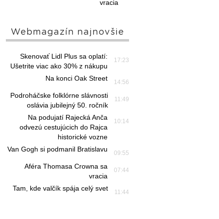
vracia
Webmagazín najnovšie
Skenovať Lidl Plus sa oplatí:
17:23
Ušetrite viac ako 30% z nákupu
Na konci Oak Street
14:56
Podroháčske folklórne slávnosti
11:49
oslávia jubilejný 50. ročník
Na podujatí Rajecká Anča
10:14
odvezú cestujúcich do Rajca
historické vozne
Van Gogh si podmanil Bratislavu
09:55
Aféra Thomasa Crowna sa
07:44
vracia
Tam, kde valčík spája celý svet
11:44