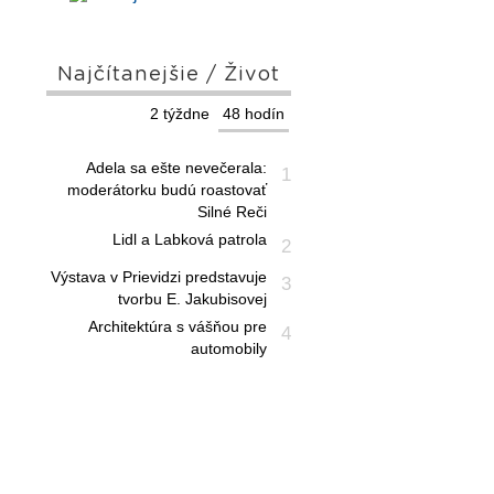
Najčítanejšie / Život
2 týždne
48 hodín
Adela sa ešte nevečerala:
1
moderátorku budú roastovať
Silné Reči
Lidl a Labková patrola
2
Výstava v Prievidzi predstavuje
3
tvorbu E. Jakubisovej
Architektúra s vášňou pre
4
automobily