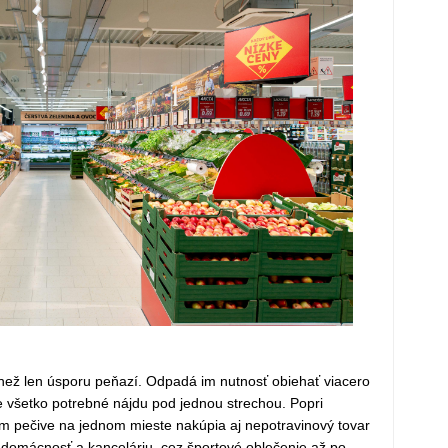
 než len úsporu peňazí. Odpadá im nutnosť obiehať viacero
e všetko potrebné nájdu pod jednou strechou. Popri
m pečive na jednom mieste nakúpia aj nepotravinový tovar
e domácnosť a kanceláriu, cez športové oblečenie až po