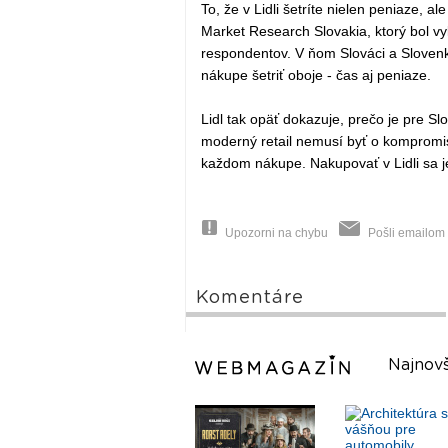
To, že v Lidli šetríte nielen peniaze, 
Market Research Slovakia, ktorý bol v
respondentov. V ňom Slováci a Slovenky
nákupe šetriť oboje - čas aj peniaze.
Lidl tak opäť dokazuje, prečo je pre S
moderný retail nemusí byť o kompromi
každom nákupe. Nakupovať v Lidli sa j
Upozorni na chybu
Pošli emailom
Komentáre
Najnovš