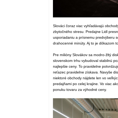
Slováci čoraz viac vyhľadávajú obchody
zbytočného stresu. Predajne Lidl pre
usporiadaniu a prísnemu predvýberu so
drahocenné minúty. Aj to je dôkazom to
Pre milióny Slovákov sa modro-žltý di
slovenskom trhu vybudoval stabilnú pozí
najlepšie ceny. To pravidelne potvrdzuj
reťazec pravidelne získava. Navyše di
niektoré obchody nájdete len vo veľkýc
predajňami po celej krajine. Vo viac 
ponuku tovaru za výhodné ceny.