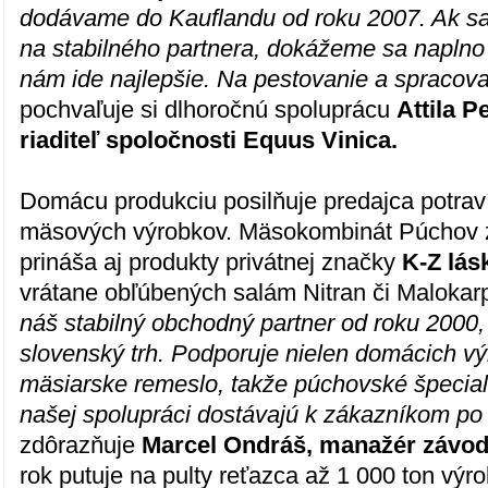
dodávame do Kauflandu od roku 2007. Ak 
na stabilného partnera, dokážeme sa naplno 
nám ide najlepšie. Na pestovanie a spracova
pochvaľuje si dlhoročnú spoluprácu
Attila P
riaditeľ spoločnosti Equus Vinica.
Domácu produkciu posilňuje predajca potraví
mäsových výrobkov. Mäsokombinát Púchov 
prináša aj produkty privátnej značky
K-Z lásk
vrátane obľúbených salám Nitran či Malokar
náš stabilný obchodný partner od roku 2000,
slovenský trh. Podporuje nielen domácich výr
mäsiarske remeslo, takže púchovské špecial
našej spolupráci dostávajú k zákazníkom po
zdôrazňuje
Marcel Ondráš, manažér závo
rok putuje na pulty reťazca až 1 000 ton výr