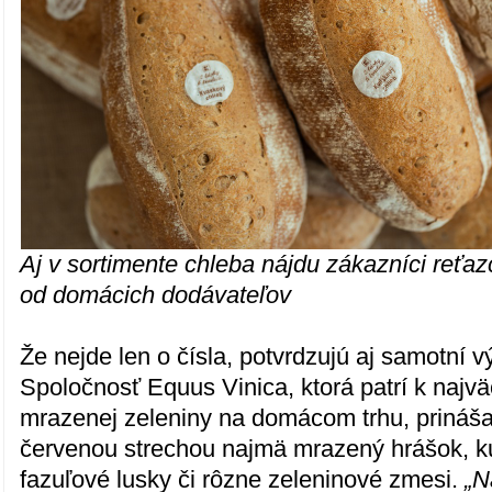
Aj v sortimente chleba nájdu zákazníci reťa
od domácich dodávateľov
Že nejde len o čísla, potvrdzujú aj samotní v
Spoločnosť Equus Vinica, ktorá patrí k naj
mrazenej zeleniny na domácom trhu, prináša
červenou strechou najmä mrazený hrášok, ku
fazuľové lusky či rôzne zeleninové zmesi.
„N