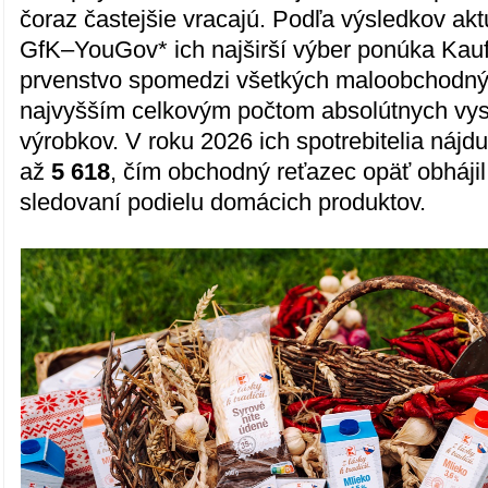
čoraz častejšie vracajú. Podľa výsledkov ak
GfK–YouGov* ich najširší výber ponúka Kaufl
prvenstvo spomedzi všetkých maloobchodný
najvyšším celkovým počtom absolútnych vys
výrobkov. V roku 2026 ich spotrebitelia nájd
až
5 618
, čím obchodný reťazec opäť obhájil
sledovaní podielu domácich produktov.