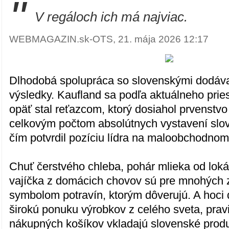
"
V regáloch ich má najviac.
WEBMAGAZIN.sk-OTS, 21. mája 2026 12:17
Dlhodobá spolupráca so slovenskými dodáva
výsledky. Kaufland sa podľa aktuálneho pr
opäť stal reťazcom, ktorý dosiahol prvenstv
celkovým počtom absolútnych vystavení slo
čím potvrdil pozíciu lídra na maloobchodnom
Chuť čerstvého chleba, pohár mlieka od loká
vajíčka z domácich chovov sú pre mnohých 
symbolom potravín, ktorým dôverujú. A hoci
širokú ponuku výrobkov z celého sveta, prav
nákupných košíkov vkladajú slovenské produ