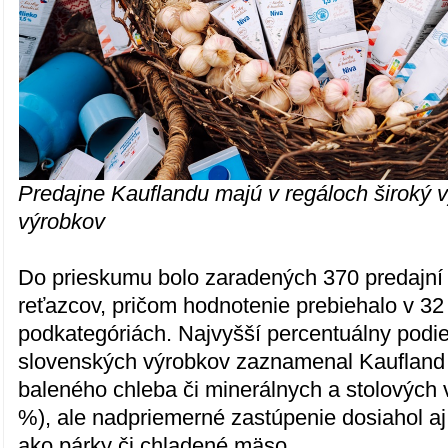
Predajne Kauflandu majú v regáloch široký 
výrobkov
Do prieskumu bolo zaradených 370 predajní
reťazcov, pričom hodnotenie prebiehalo v 32
podkategóriách. Najvyšší percentuálny podie
slovenských výrobkov zaznamenal Kaufland 
baleného chleba či minerálnych a stolových 
%), ale nadpriemerné zastúpenie dosiahol aj
ako párky či chladené mäso.