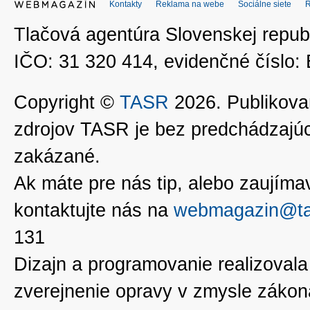
Kontakty
Reklama na webe
Sociálne siete
Tlačová agentúra Slovenskej republ
IČO: 31 320 414, evidenčné číslo
Copyright ©
TASR
2026. Publikovan
zdrojov TASR je bez predchádzaj
zakázané.
Ak máte pre nás tip, alebo zaujímavé
kontaktujte nás na
webmagazin@ta
131
Dizajn a programovanie realizoval
zverejnenie opravy v zmysle zákon