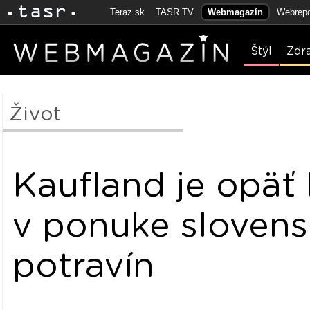
Teraz.sk
TASR TV
Webmagazín
Webrepo
Štýl
Zdr
Život
Kaufland je opäť
v ponuke sloven
potravín