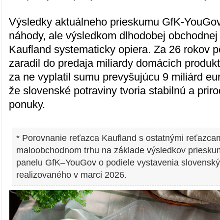
Výsledky aktuálneho prieskumu GfK-YouGov 
náhody, ale výsledkom dlhodobej obchodnej s
Kaufland systematicky opiera. Za 26 rokov p
zaradil do predaja miliardy domácich produk
za ne vyplatil sumu prevyšujúcu 9 miliárd eur
že slovenské potraviny tvoria stabilnú a pri
ponuky.
* Porovnanie reťazca Kaufland s ostatnými reťazc
maloobchodnom trhu na základe výsledkov priesku
panelu GfK–YouGov o podiele vystavenia slovensk
realizovaného v marci 2026.