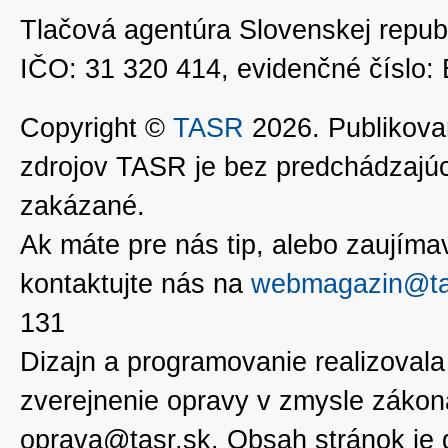
Tlačová agentúra Slovenskej republ
IČO: 31 320 414, evidenčné číslo
Copyright ©
TASR
2026. Publikovan
zdrojov TASR je bez predchádzaj
zakázané.
Ak máte pre nás tip, alebo zaujímavé
kontaktujte nás na
webmagazin@ta
131
Dizajn a programovanie realizoval
zverejnenie opravy v zmysle zákon
oprava@tasr.sk. Obsah stránok je