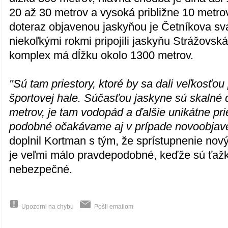
20 až 30 metrov a vysoká približne 10 metro
doteraz objavenou jaskyňou je Četníkova sva
niekoľkými rokmi pripojili jaskyňu Strážovská
komplex má dĺžku okolo 1300 metrov.
"Sú tam priestory, ktoré by sa dali veľkosťou 
športovej hale. Súčasťou jaskyne sú skalné
metrov, je tam vodopád a ďalšie unikátne pri
podobné očakávame aj v prípade novoobjave
doplnil Kortman s tým, že sprístupnenie nový
je veľmi málo pravdepodobné, keďže sú ťažk
nebezpečné.
Upozorni na chybu
Pošli emailom