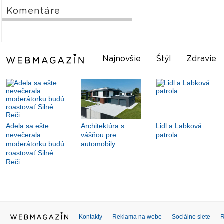
Komentáre
Najnovšie
Štýl
Zdravie
Adela sa ešte
Architektúra s
Lidl a Labková
nevečerala:
vášňou pre
patrola
moderátorku budú
automobily
roastovať Silné
Reči
Kontakty
Reklama na webe
Sociálne siete