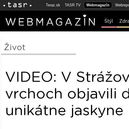
Teraz.sk
TASR TV
Webmagazín
Webrepo
Štýl
Zdr
Život
VIDEO: V Strážo
vrchoch objavili 
unikátne jaskyne