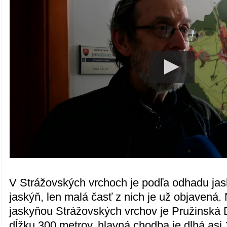
V Strážovských vrchoch je podľa odhadu jas
jaskýň, len malá časť z nich je už objavená
jaskyňou Strážovských vrchov je Pružinská
dĺžku 300 metrov, hlavná chodba je dlhá asi 