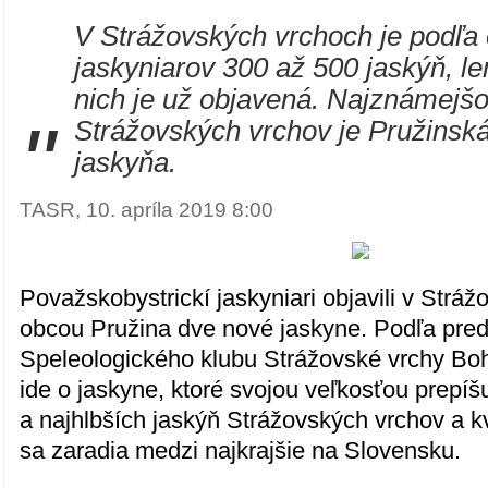
V Strážovských vrchoch je podľa
jaskyniarov 300 až 500 jaskýň, le
nich je už objavená. Najznámejš
"
Strážovských vrchov je Pružinsk
jaskyňa.
TASR, 10. apríla 2019 8:00
Považskobystrickí jaskyniari objavili v Strá
obcou Pružina dve nové jaskyne. Podľa pre
Speleologického klubu Strážovské vrchy B
ide o jaskyne, ktoré svojou veľkosťou prepíš
a najhlbších jaskýň Strážovských vrchov a 
sa zaradia medzi najkrajšie na Slovensku.