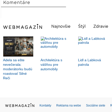
Komentáre
Najnovšie
Štýl
Zdravie
Adela sa ešte
Architektúra s
Lidl a Labková
nevečerala:
vášňou pre
patrola
moderátorku budú
automobily
roastovať Silné
Reči
Kontakty
Reklama na webe
Sociálne siete