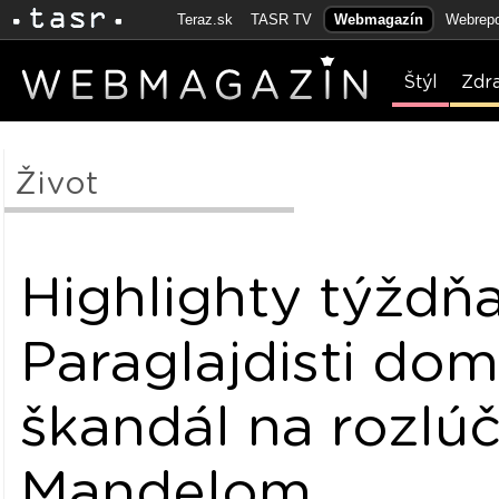
Teraz.sk
TASR TV
Webmagazín
Webrepo
Štýl
Zdr
Život
Highlighty týždňa
Paraglajdisti dom
škandál na rozlúč
Mandelom