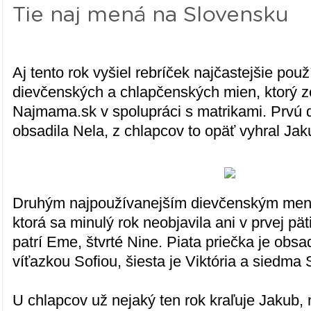
Tie naj mená na Slovensku
Aj tento rok vyšiel rebríček najčastejšie pou
dievčenských a chlapčenských mien, ktorý zo
Najmama.sk v spolupráci s matrikami. Prvú 
obsadila Nela, z chlapcov to opäť vyhral Jak
Druhým najpoužívanejším dievčenským meno
ktorá sa minulý rok neobjavila ani v prvej päti
patrí Eme, štvrté Nine. Piata priečka je ob
víťazkou Sofiou, šiesta je Viktória a siedma
U chlapcov už nejaký ten rok kraľuje Jakub, 