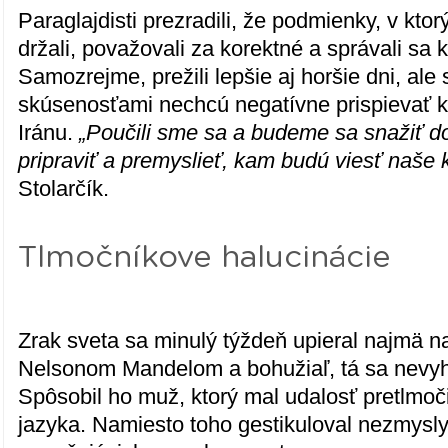
Paraglajdisti prezradili, že podmienky, v ktor
držali, považovali za korektné a správali sa 
Samozrejme, prežili lepšie aj horšie dni, ale 
skúsenosťami nechcú negatívne prispievať 
Iránu.
„Poučili sme sa a budeme sa snažiť d
pripraviť a premyslieť, kam budú viesť naše 
Stolarčík.
Tlmočníkove halucinácie
Zrak sveta sa minulý týždeň upieral najmä n
Nelsonom Mandelom a bohužiaľ, tá sa nevyh
Spôsobil ho muž, ktorý mal udalosť pretlmo
jazyka. Namiesto toho gestikuloval nezmysly 