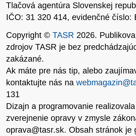
Tlačová agentúra Slovenskej republ
IČO: 31 320 414, evidenčné číslo
Copyright ©
TASR
2026. Publikovan
zdrojov TASR je bez predchádzaj
zakázané.
Ak máte pre nás tip, alebo zaujímavé
kontaktujte nás na
webmagazin@ta
131
Dizajn a programovanie realizoval
zverejnenie opravy v zmysle zákon
oprava@tasr.sk. Obsah stránok je