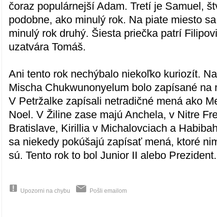
čoraz populárnejší Adam. Tretí je Samuel, št
podobne, ako minulý rok. Na piate miesto sa
minulý rok druhý. Šiesta priečka patrí Filipo
uzatvára Tomáš.
Ani tento rok nechýbalo niekoľko kuriozít. N
Mischa Chukwunonyelum bolo zapísané na m
V Petržalke zapísali netradičné mená ako M
Noel. V Žiline zase majú Anchela, v Nitre 
Bratislave, Kirillia v Michalovciach a Habiba
sa niekedy pokúšajú zapísať mená, ktoré nim
sú. Tento rok to bol Junior II alebo Prezident.
Upozorni na chybu
Pošli emailom