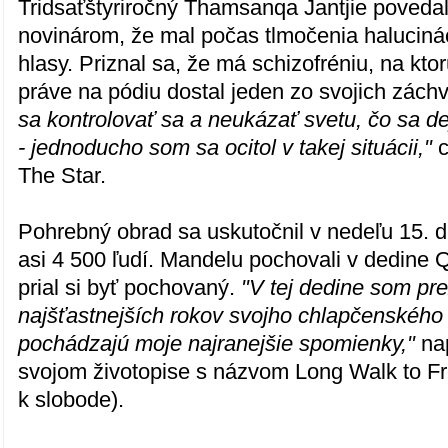
Tridsaťštyriročný Thamsanqa Jantjie povedal
novinárom, že mal počas tlmočenia halucinác
hlasy. Priznal sa, že má schizofréniu, na ktor
práve na pódiu dostal jeden zo svojich zách
sa kontrolovať sa a neukázať svetu, čo sa de
- jednoducho som sa ocitol v takej situácii,"
c
The Star.
Pohrebný obrad sa uskutočnil v nedeľu 15. 
asi 4 500 ľudí. Mandelu pochovali v dedine 
prial si byť pochovaný.
"V tej dedine som pre
najšťastnejších rokov svojho chlapčenského 
pochádzajú moje najranejšie spomienky,"
na
svojom životopise s názvom Long Walk to F
k slobode).