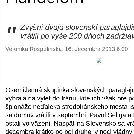
"
Zvyšní dvaja slovenskí paraglajd
vrátili po vyše 200 dňoch zadržiav
Veronika Rosputinská, 16. decembra 2013 6:00
Osemčlenná skupinka slovenských paraglajdi
vybrala na výlet do Iránu, kde ich však pre 
špionáže neďaleko stredoiránskeho mesta Isf
sa domov vrátili v septembri, Pavol Šeliga a
ostali vo väzení. Naspäť na Slovensko sa vrát
decembra krátko po pol druhej v noci vládn