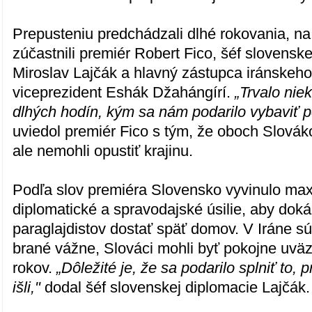
Prepusteniu predchádzali dlhé rokovania, na
zúčastnili premiér Robert Fico, šéf slovensk
Miroslav Lajčák a hlavný zástupca iránskeho
viceprezident Eshák Džahángírí.
„Trvalo nie
dlhých hodín, kým sa nám podarilo vybaviť p
uviedol premiér Fico s tým, že oboch Slováko
ale nemohli opustiť krajinu.
Podľa slov premiéra Slovensko vyvinulo maxi
diplomatické a spravodajské úsilie, aby dok
paraglajdistov dostať späť domov. V Iráne sú 
brané vážne, Slováci mohli byť pokojne uv
rokov.
„Dôležité je, že sa podarilo splniť to,
išli,"
dodal šéf slovenskej diplomacie Lajčák.