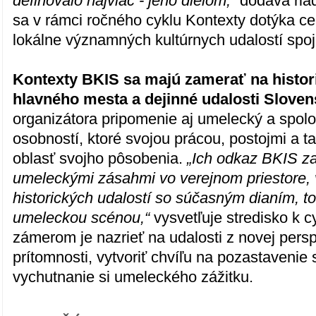
definovalo najviac - jeho dielom,“
dodáva riad
sa v rámci ročného cyklu Kontexty dotýka ce
lokálne významných kultúrnych udalostí spoj
Kontexty BKIS sa majú zamerať na histor
hlavného mesta a dejinné udalosti Sloven
organizátora pripomenie aj umelecký a spol
osobností, ktoré svojou prácou, postojmi a t
oblasť svojho pôsobenia.
„Ich odkaz BKIS z
umeleckými zásahmi vo verejnom priestore,
historických udalostí so súčasným dianím, to
umeleckou scénou,“
vysvetľuje stredisko k c
zámerom je nazrieť na udalosti z novej persp
prítomnosti, vytvoriť chvíľu na pozastavenie 
vychutnanie si umeleckého zážitku.