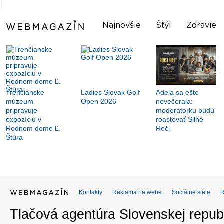
Najnovšie
Štýl
Zdravie
Trenčianske
Ladies Slovak Golf
Adela sa ešte
múzeum
Open 2026
nevečerala:
pripravuje
moderátorku budú
expozíciu v
roastovať Silné
Rodnom dome Ľ.
Reči
Štúra
Kontakty
Reklama na webe
Sociálne siete
Tlačová agentúra Slovenskej republ