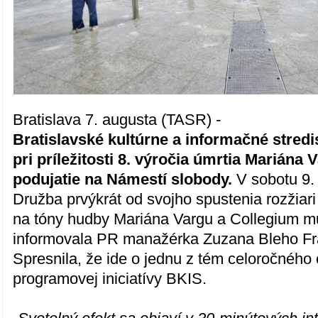
Bratislava 7. augusta (TASR) -
Bratislavské kultúrne a informačné stred
pri príležitosti 8. výročia úmrtia Marián
podujatie na Námestí slobody.
V sobotu 9.
Družba prvýkrát od svojho spustenia rozžiari
na tóny hudby Mariána Vargu a Collegium 
informovala PR manažérka Zuzana Bleho F
Spresnila, že ide o jednu z tém celoročného 
programovej iniciatívy BKIS.