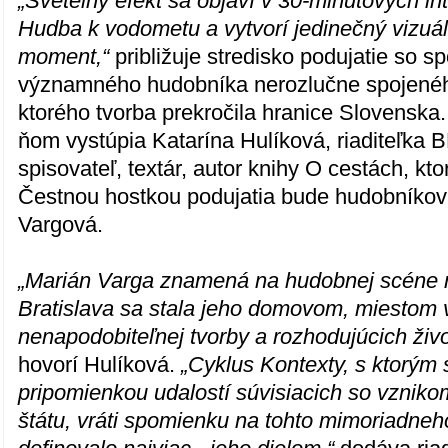
„Svetelný efekt sa objaví v 30-minútových in
Hudba k vodometu a vytvorí jedinečný vizuá
moment,“
približuje stredisko podujatie so 
významného hudobníka nerozlučne spojeného
ktorého tvorba prekročila hranice Slovenska
ňom vystúpia Katarína Hulíková, riaditeľka B
spisovateľ, textár, autor knihy O cestách, k
Čestnou hostkou podujatia bude hudobníko
Vargová.
„Marián Varga znamená na hudobnej scéne n
Bratislava sa stala jeho domovom, miestom 
nenapodobiteľnej tvorby a rozhodujúcich živo
hovorí Hulíková.
„Cyklus Kontexty, s ktorým
pripomienkou udalostí súvisiacich so vznik
štátu, vráti spomienku na tohto mimoriadne