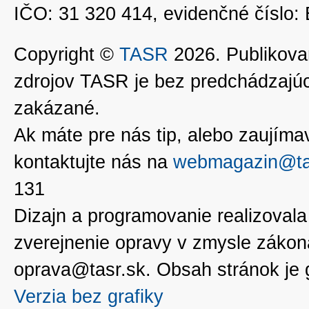
IČO: 31 320 414, evidenčné číslo
Copyright ©
TASR
2026. Publikovan
zdrojov TASR je bez predchádzaj
zakázané.
Ak máte pre nás tip, alebo zaujímavé
kontaktujte nás na
webmagazin@ta
131
Dizajn a programovanie realizoval
zverejnenie opravy v zmysle zákon
oprava@tasr.sk. Obsah stránok je
Verzia bez grafiky