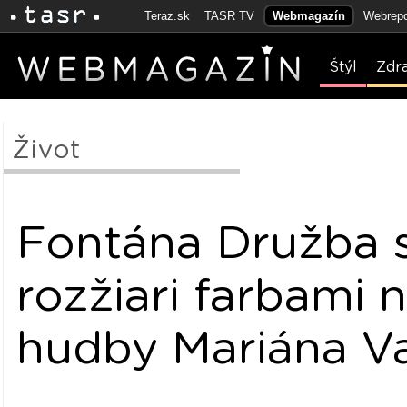
Teraz.sk
TASR TV
Webmagazín
Webrepo
Štýl
Zdr
Život
Fontána Družba 
rozžiari farbami 
hudby Mariána V