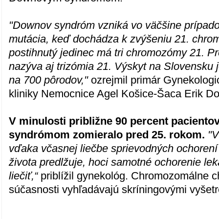
"Downov syndróm vzniká vo väčšine prípad
mutácia, keď dochádza k zvýšeniu 21. chro
postihnutý jedinec má tri chromozómy 21. Pr
nazýva aj trizómia 21. Výskyt na Slovensku j
na 700 pôrodov,"
ozrejmil primár Gynekologi
kliniky Nemocnice Agel Košice-Šaca Erik Do
V minulosti približne 90 percent pacien
syndrómom zomieralo pred 25. rokom.
"V
vďaka včasnej liečbe sprievodných ochorení
života predlžuje, hoci samotné ochorenie leká
liečiť,“
priblížil gynekológ. Chromozomálne c
súčasnosti vyhľadávajú skríningovými vyšetr