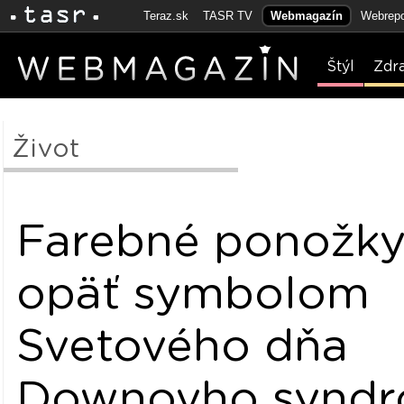
Teraz.sk
TASR TV
Webmagazín
Webrepo
Štýl
Zdr
Život
Farebné ponožky
opäť symbolom
Svetového dňa
Downovho synd