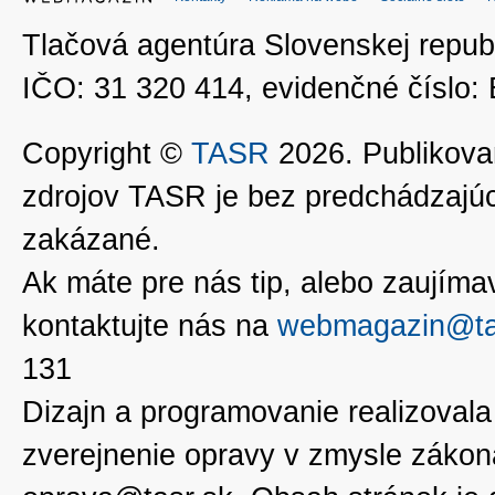
Tlačová agentúra Slovenskej republ
IČO: 31 320 414, evidenčné číslo
Copyright ©
TASR
2026. Publikovan
zdrojov TASR je bez predchádzaj
zakázané.
Ak máte pre nás tip, alebo zaujímavé
kontaktujte nás na
webmagazin@ta
131
Dizajn a programovanie realizoval
zverejnenie opravy v zmysle zákon