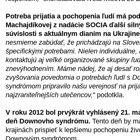
Potreba prijatia a pochopenia ľudí má po
Machajdíkovej z nadácie SOCIA ďalší siln
súvislosti s aktuálnym dianím na Ukrajine
nesmieme zabúdať, že prichádzajú na Slove
špecifickými potrebami. Nielen individuálne,
kontaktujú aj veľké organizované skupiny ľu
znevýhodnením. Máme nádej, že aj desať ro
zvyšovania povedomia o potrebách ľudí s 
syndrómom pripravilo našu verejnosť na prija
najzraniteľnejších utečencov,"
podotkla.
V roku 2012 bol prvýkrát vyhlásený 21. m
deň Downovho syndrómu.
Tento deň by ma
krajinách prispieť k lepšiemu pochopeniu živo
Downovým syndrómom.