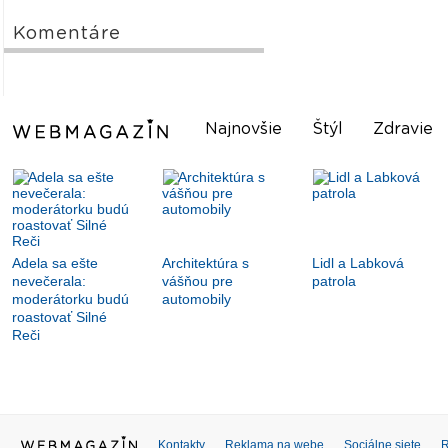
Komentáre
Najnovšie
Štýl
Zdravie
Adela sa ešte
Architektúra s
Lidl a Labková
nevečerala:
vášňou pre
patrola
moderátorku budú
automobily
roastovať Silné
Reči
Kontakty
Reklama na webe
Sociálne siete