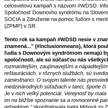
celosvetovú kampaň s názvom #WDSD. Info
Spoločnosť Downovho syndrómu na Slovens
SOCIA a Združenie na pomoc ľuďom s ment
(ZPMP) v SR.
Tento rok sa kampaň #WDSD nesie v znam
znamená..." (#inclusionmeans), ktorá pouk
ľudia s Downovým syndrómom nemajú byť
spoločnosti, ale sú súčasťou nás všetkýc
rozmanitejším, zaujímavejším a nápaditejším
reštauráciách, v rôznych službách, sú svedomi
zamestnanci. O svojom talente nás presvied
medzinárodných súťažiach v tanci, športe č
Je v nich veľký potenciál. Verejnosť by mala
im na bližšie spoznanie sa a rovnocenné par
rešpektom,"
skonštatovala Iveta Mišová zo 