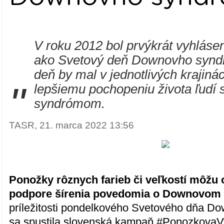
V roku 2012 bol prvýkrát vyhláse
ako Svetový deň Downovho synd
deň by mal v jednotlivých krajinác
"
lepšiemu pochopeniu života ľud
syndrómom.
TASR, 21. marca 2022 13:56
Ponožky rôznych farieb či veľkostí môžu
podpore šírenia povedomia o Downovom
príležitosti pondelkového Svetového dňa 
sa spustila slovenská kampaň #PonozkovaV