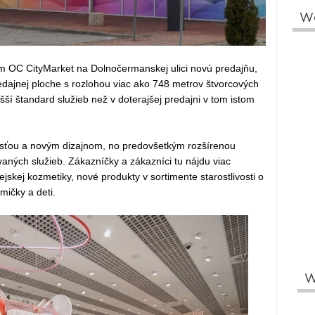
W
kom OC CityMarket na Dolnočermanskej ulici novú predajňu,
edajnej ploche s rozlohou viac ako 748 metrov štvorcových
šší štandard služieb než v doterajšej predajni v tom istom
osťou a novým dizajnom, no predovšetkým rozšírenou
aných služieb. Zákazníčky a zákazníci tu nájdu viac
jskej kozmetiky, nové produkty v sortimente starostlivosti o
mičky a deti.
W