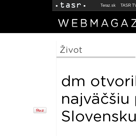
Teraz.sk
TASR T
Život
dm otvoril
najväčšiu
Slovensk