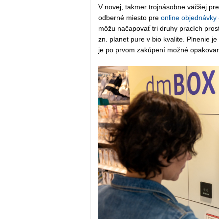
V novej, takmer trojnásobne väčšej pre
odberné miesto pre
online objednávky
môžu načapovať tri druhy pracích pros
zn. planet pure v bio kvalite. Plnenie 
je po prvom zakúpení možné opakovan