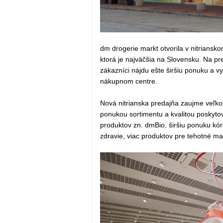
dm drogerie markt otvorila v nitrians
ktorá je najväčšia na Slovensku. Na pr
zákazníci nájdu ešte širšiu ponuku a vy
nákupnom centre.
Nová nitrianska predajňa zaujme veľk
ponukou sortimentu a kvalitou poskytov
produktov zn. dmBio, širšiu ponuku kóre
zdravie, viac produktov pre tehotné ma