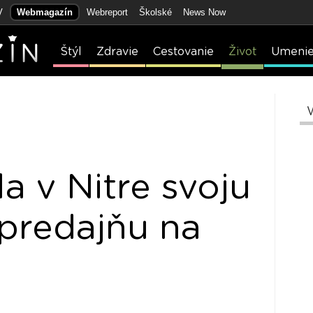
V
Webmagazín
Webreport
Školské
News Now
Štýl
Zdravie
Cestovanie
Život
Umeni
a v Nitre svoju
 predajňu na
u