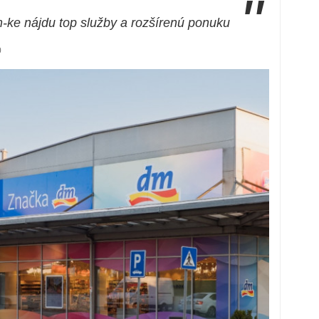
"
m-ke nájdu top služby a rozšírenú ponuku
0