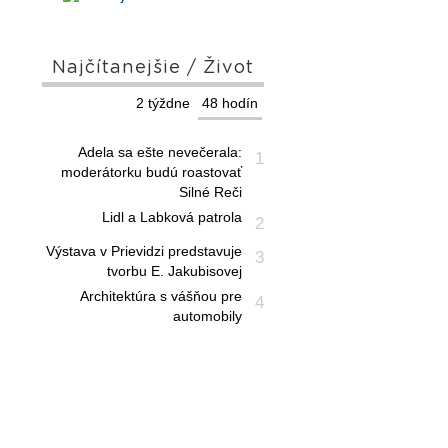
Najčítanejšie / Život
2 týždne
48 hodín
Adela sa ešte nevečerala:
1
moderátorku budú roastovať
Silné Reči
Lidl a Labková patrola
2
Výstava v Prievidzi predstavuje
3
tvorbu E. Jakubisovej
Architektúra s vášňou pre
4
automobily