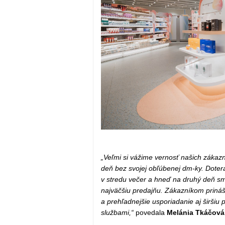
„Veľmi si vážime vernosť našich zákazní
deň bez svojej obľúbenej dm-ky. Doter
v stredu večer a hneď na druhý deň sm
najväčšiu predajňu. Zákazníkom prináša
a prehľadnejšie usporiadanie aj širši
službami,“
povedala
Melánia Tkáčová,