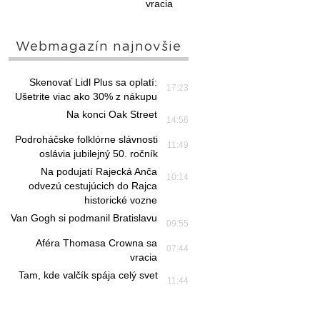
vracia
Webmagazín najnovšie
Skenovať Lidl Plus sa oplatí:
17:23
Ušetrite viac ako 30% z nákupu
Na konci Oak Street
14:56
Podroháčske folklórne slávnosti
11:49
oslávia jubilejný 50. ročník
Na podujatí Rajecká Anča
10:14
odvezú cestujúcich do Rajca
historické vozne
Van Gogh si podmanil Bratislavu
09:55
Aféra Thomasa Crowna sa
07:44
vracia
Tam, kde valčík spája celý svet
11:44