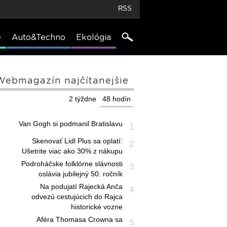
RSS
e
Auto&Techno
Ekológia
Webmagazín najčítanejšie
2 týždne
48 hodín
Van Gogh si podmanil Bratislavu
1
Skenovať Lidl Plus sa oplatí:
2
Ušetrite viac ako 30% z nákupu
Podroháčske folklórne slávnosti
3
oslávia jubilejný 50. ročník
Na podujatí Rajecká Anča
4
odvezú cestujúcich do Rajca
historické vozne
Aféra Thomasa Crowna sa
5