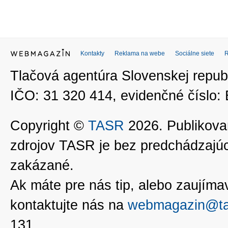
Kontakty
Reklama na webe
Sociálne siete
Tlačová agentúra Slovenskej republ
IČO: 31 320 414, evidenčné číslo
Copyright ©
TASR
2026. Publikovan
zdrojov TASR je bez predchádzaj
zakázané.
Ak máte pre nás tip, alebo zaujímavé
kontaktujte nás na
webmagazin@ta
131