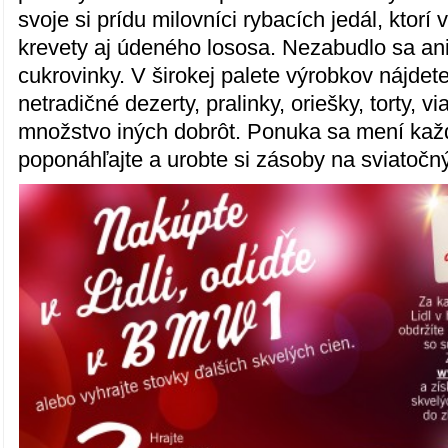
svoje si prídu milovníci rybacích jedál, ktorí
krevety aj údeného lososa. Nezabudlo sa an
cukrovinky. V širokej palete výrobkov nájdete 
netradičné dezerty, pralinky, oriešky, torty, v
množstvo iných dobrôt. Ponuka sa mení každ
poponáhľajte a urobte si zásoby na sviatočný