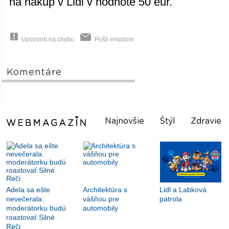
na nákup v Lidl v hodnote 50 eur.
Upozorni na chybu
Pošli emailom
Komentáre
Najnovšie
Štýl
Zdravie
Adela sa ešte
Architektúra s
Lidl a Labková
nevečerala:
vášňou pre
patrola
moderátorku budú
automobily
roastovať Silné
Reči