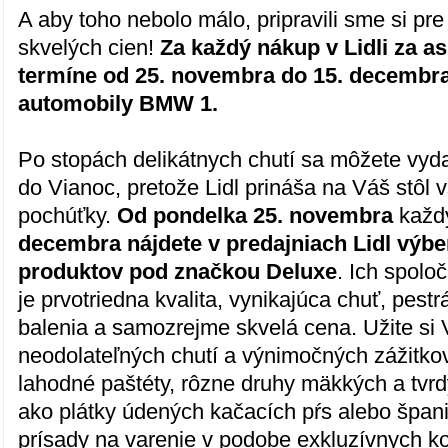
A aby toho nebolo málo, pripravili sme si pr
skvelých cien!
Za každý nákup v Lidli za a
termíne od 25. novembra do 15. decembra 
automobily BMW 1.
Po stopách delikátnych chutí sa môžete vyd
do Vianoc, pretože Lidl prináša na Váš stôl
pochúťky.
Od pondelka 25. novembra
každ
decembra nájdete v predajniach Lidl výbe
produktov pod značkou Deluxe
. Ich spol
je prvotriedna kvalita, vynikajúca chuť, pest
balenia a samozrejme skvelá cena. Užite si 
neodolateľných chutí a výnimočných zážitkov
lahodné paštéty, rôzne druhy mäkkých a tvrdý
ako plátky údených kačacích pŕs alebo špani
prísady na varenie v podobe exkluzívnych k