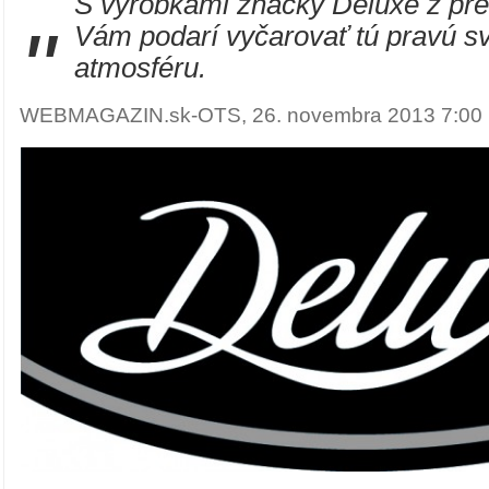
S výrobkami značky Deluxe z pred
"
Vám podarí vyčarovať tú pravú s
atmosféru.
WEBMAGAZIN.sk-OTS, 26. novembra 2013 7:00