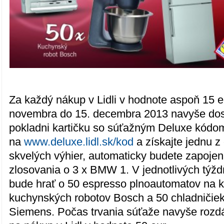
Za každý nákup v Lidli v hodnote aspoň 15 e
novembra do 15. decembra 2013 navyše dost
pokladni kartičku so súťažným Deluxe kódom
na
www.deluxe.lidl.sk/kod
a získajte jednu z
skvelých výhier, automaticky budete zapoje
zlosovania o 3 x BMW 1. V jednotlivých týž
bude hrať o 50 espresso plnoautomatov na 
kuchynských robotov Bosch a 50 chladničie
Siemens. Počas trvania súťaže navyše roz