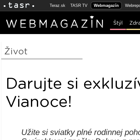
Teraz.sk
TASR TV
Webmagazín
Webrepo
Štýl
Zdr
Život
Darujte si exkluz
Vianoce!
Užite si sviatky plné rodinnej poh