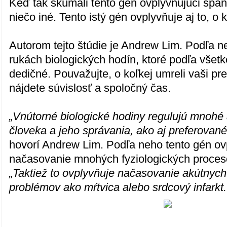
Keď tak skúmali tento gén ovplyvňujúci spánko
niečo iné. Tento istý gén ovplyvňuje aj to, o 
Autorom tejto štúdie je Andrew Lim. Podľa n
rukách biologických hodín, ktoré podľa všet
dedičné. Pouvažujte, o koľkej umreli vaši p
nájdete súvislosť a spoločný čas.
„Vnútorné biologické hodiny regulujú mnohé 
človeka a jeho správania, ako aj preferovan
hovorí Andrew Lim. Podľa neho tento gén ov
načasovanie mnohých fyziologických proces
„Taktiež to ovplyvňuje načasovanie akútnyc
problémov ako mŕtvica alebo srdcový infarkt.