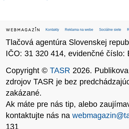
Kontakty
Reklama na webe
Sociálne siete
Tlačová agentúra Slovenskej republ
IČO: 31 320 414, evidenčné číslo
Copyright ©
TASR
2026. Publikovan
zdrojov TASR je bez predchádzaj
zakázané.
Ak máte pre nás tip, alebo zaujímavé
kontaktujte nás na
webmagazin@ta
131