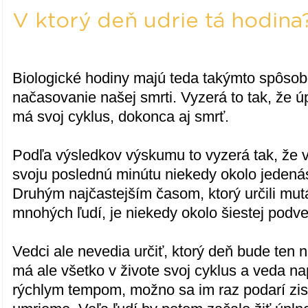
V ktorý deň udrie tá hodina
Biologické hodiny majú teda takýmto spôso
načasovanie našej smrti. Vyzerá to tak, že ú
má svoj cyklus, dokonca aj smrť.
Podľa výsledkov výskumu to vyzerá tak, že 
svoju poslednú minútu niekedy okolo jedená
Druhým najčastejším časom, ktorý určili mut
mnohých ľudí, je niekedy okolo šiestej podve
Vedci ale nevedia určiť, ktorý deň bude ten
má ale všetko v živote svoj cyklus a veda n
rýchlym tempom, možno sa im raz podarí zisti