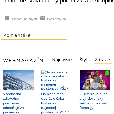
umrieme. Veľa ľudí by potom začalo žiť úplne
Upozorni na chybu
Pošli emailom
Komentáre
Najnovšie
Štýl
Zdravie
Všeobecná
Na plánované
V Bratislave bude
zdravotná
operácie čaká
prvý slovenský
poisťovňa
historicky
wellbeing festival
odmeňuje za
najmenej
Renergy
prevenciu
poistencov VŠZP