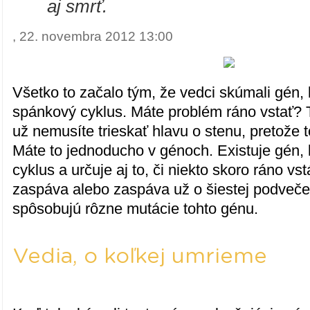
"
aj smrť.
, 22. novembra 2012 13:00
Všetko to začalo tým, že vedci skúmali gén, 
spánkový cyklus. Máte problém ráno vstať? T
už nemusíte trieskať hlavu o stenu, pretože t
Máte to jednoducho v génoch. Existuje gén, 
cyklus a určuje aj to, či niekto skoro ráno vs
zaspáva alebo zaspáva už o šiestej podvečer
spôsobujú rôzne mutácie tohto génu.
Vedia, o koľkej umrieme