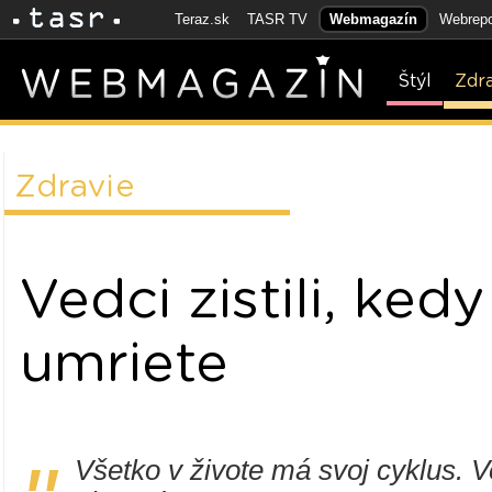
Teraz.sk
TASR TV
Webmagazín
Webrepo
Štýl
Zdr
Zdravie
Vedci zistili, kedy
umriete
Všetko v živote má svoj cyklus. Ved