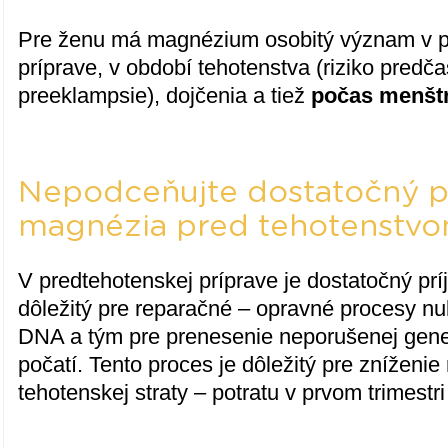
Pre ženu má magnézium osobitý význam v p
príprave, v období tehotenstva (riziko predč
preeklampsie), dojčenia a tiež
počas menšt
Nepodceňujte dostatočný p
magnézia pred tehotenstv
V predtehotenskej príprave je dostatočný p
dôležitý pre reparačné – opravné procesy nu
DNA a tým pre prenesenie neporušenej genet
počatí. Tento proces je dôležitý pre zníženie
tehotenskej straty – potratu v prvom trimestr