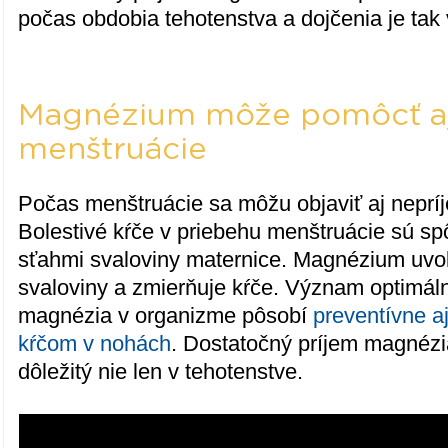
počas obdobia tehotenstva a dojčenia je tak 
Magnézium môže pomôcť a
menštruácie
Počas menštruácie sa môžu objaviť aj neprí
Bolestivé kŕče v priebehu menštruácie sú s
sťahmi svaloviny maternice. Magnézium uvo
svaloviny a zmierňuje kŕče. Význam optimáln
magnézia v organizme pôsobí
preventívne a
kŕčom v nohách
. Dostatočný príjem magnézi
dôležitý nie len v tehotenstve.