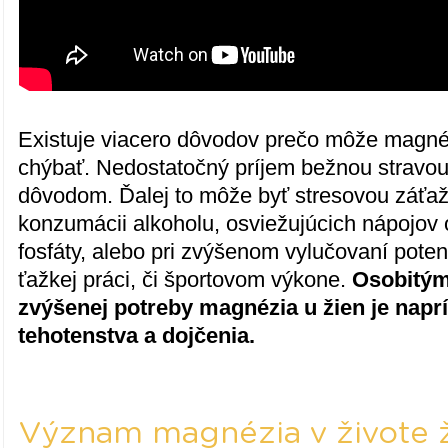
Existuje viacero dôvodov prečo môže magn
chýbať. Nedostatočný príjem bežnou stravou
dôvodom. Ďalej to môže byť stresovou záťaž
konzumácii alkoholu, osviežujúcich nápojov
fosfáty, alebo pri zvýšenom vylučovaní poten
ťažkej práci, či športovom výkone.
Osobitý
zvýšenej potreby magnézia u žien je napr
tehotenstva a dojčenia.
Význam magnézia v živote 