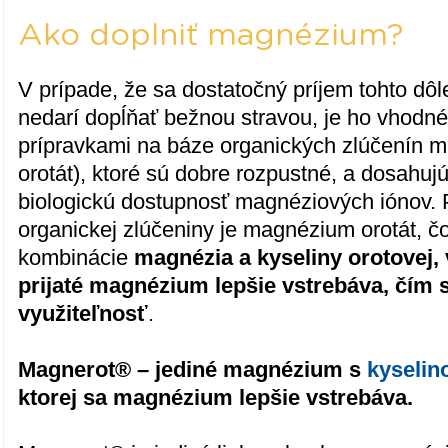
Ako doplniť magnézium?
V prípade, že sa dostatočný príjem tohto dôl
nedarí dopĺňať bežnou stravou, je ho vhodné
prípravkami na báze organických zlúčenín m
orotát), ktoré sú dobre rozpustné, a dosahuj
biologickú dostupnosť magnéziových iónov. 
organickej zlúčeniny je magnézium orotát, č
kombinácie
magnézia a kyseliny orotovej, 
prijaté magnézium lepšie vstrebáva, čím 
využiteľnosť
.
Magnerot® – jediné magnézium s
kyselin
ktorej sa magnézium lepšie vstrebáva.