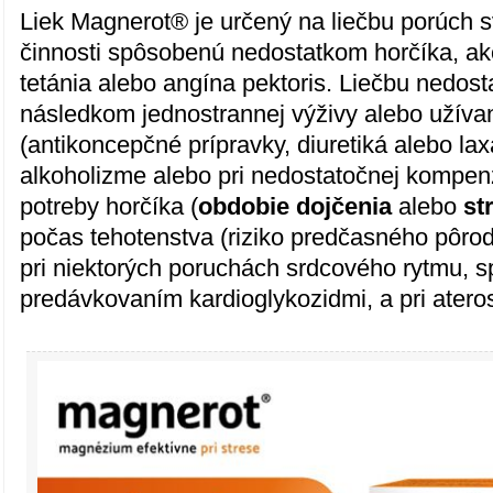
Liek Magnerot® je určený na liečbu porúch s
činnosti spôsobenú nedostatkom horčíka, a
tetánia alebo angína pektoris. Liečbu nedost
následkom jednostrannej výživy alebo užívan
(antikoncepčné prípravky, diuretiká alebo laxa
alkoholizme alebo pri nedostatočnej kompen
potreby horčíka (
obdobie dojčenia
alebo
st
počas tehotenstva (riziko predčasného pôrod
pri niektorých poruchách srdcového rytmu,
predávkovaním kardioglykozidmi, a pri atero