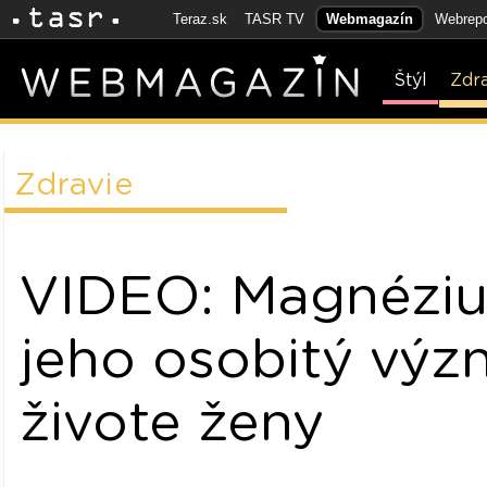
Teraz.sk
TASR TV
Webmagazín
Webrepo
Štýl
Zdr
Zdravie
VIDEO: Magnézi
jeho osobitý výz
živote ženy