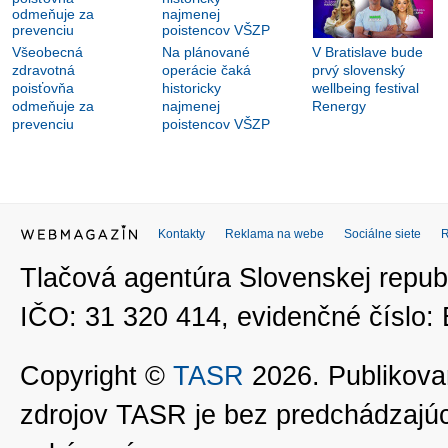
Všeobecná
Na plánované
V Bratislave bude
zdravotná
operácie čaká
prvý slovenský
poisťovňa
historicky
wellbeing festival
odmeňuje za
najmenej
Renergy
prevenciu
poistencov VŠZP
Kontakty
Reklama na webe
Sociálne siete
Tlačová agentúra Slovenskej republ
IČO: 31 320 414, evidenčné číslo
Copyright ©
TASR
2026. Publikovan
zdrojov TASR je bez predchádzaj