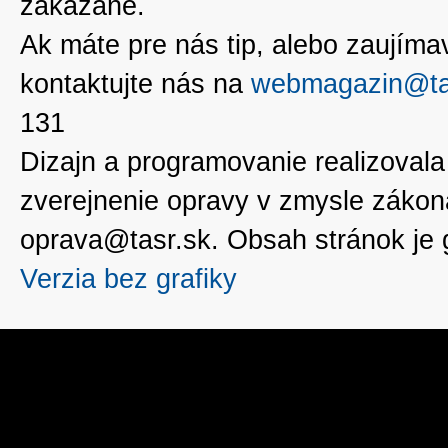
zakázané.
Ak máte pre nás tip, alebo zaujímavé
kontaktujte nás na
webmagazin@ta
131
Dizajn a programovanie realizoval
zverejnenie opravy v zmysle zákon
oprava@tasr.sk. Obsah stránok je
Verzia bez grafiky