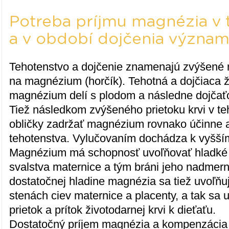
Potreba príjmu magnézia v 
a v období dojčenia význam
Tehotenstvo a dojčenie znamenajú zvýšené
na magnézium (horčík). Tehotná a dojčiaca ž
magnézium delí s plodom a následne dojča
Tiež následkom zvýšeného prietoku krvi v t
obličky zadržať magnézium rovnako účinne
tehotenstva. Vylučovaním dochádza k vyšší
Magnézium má schopnosť uvoľňovať hladké 
svalstva maternice a tým bráni jeho nadmer
dostatočnej hladine magnézia sa tiež uvoľňuj
stenách ciev maternice a placenty, a tak sa 
prietok a prítok životodarnej krvi k dieťaťu.
Dostatočný príjem magnézia a kompenzácia 