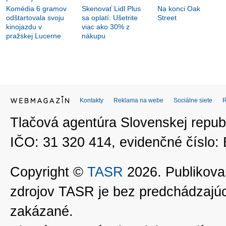
Komédia 6 gramov
Skenovať Lidl Plus
Na konci Oak
odštartovala svoju
sa oplatí: Ušetrite
Street
kinojazdu v
viac ako 30% z
pražskej Lucerne
nákupu
Kontakty
Reklama na webe
Sociálne siete
Tlačová agentúra Slovenskej republ
IČO: 31 320 414, evidenčné číslo
Copyright ©
TASR
2026. Publikovan
zdrojov TASR je bez predchádzaj
zakázané.