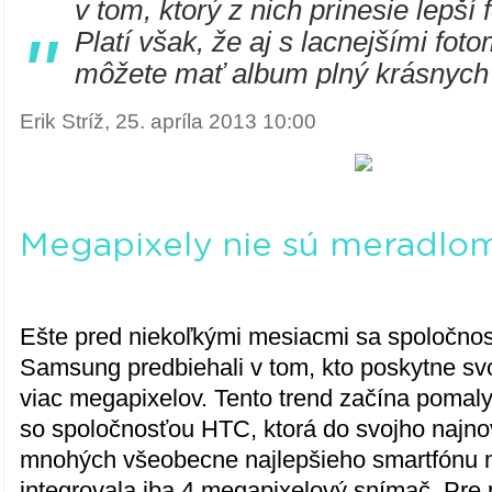
v tom, ktorý z nich prinesie lepší 
"
Platí však, že aj s lacnejšími fot
môžete mať album plný krásnych 
Erik Stríž, 25. apríla 2013 10:00
Megapixely nie sú meradlom
Ešte pred niekoľkými mesiacmi sa spoločnos
Samsung predbiehali v tom, kto poskytne sv
viac megapixelov. Tento trend začína pomaly
so spoločnosťou HTC, ktorá do svojho najno
mnohých všeobecne najlepšieho smartfónu 
integrovala iba 4 megapixelový snímač. Pre 