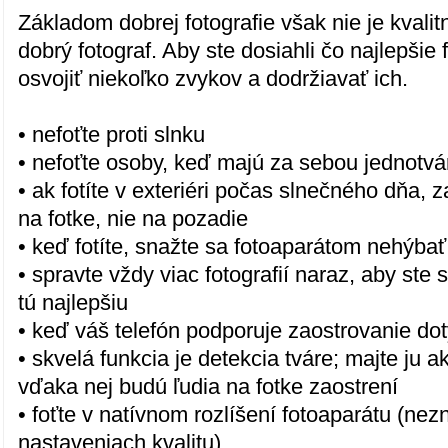
Základom dobrej fotografie však nie je kvalit
dobrý fotograf. Aby ste dosiahli čo najlepšie f
osvojiť niekoľko zvykov a dodržiavať ich.
• nefoťte proti slnku
• nefoťte osoby, keď majú za sebou jednotvá
• ak fotíte v exteriéri počas slnečného dňa, 
na fotke, nie na pozadie
• keď fotíte, snažte sa fotoaparátom nehýbať
• spravte vždy viac fotografií naraz, aby ste 
tú najlepšiu
• keď váš telefón podporuje zaostrovanie do
• skvelá funkcia je detekcia tváre; majte ju a
vďaka nej budú ľudia na fotke zaostrení
• foťte v natívnom rozlíšení fotoaparátu (nezn
nastaveniach kvalitu)