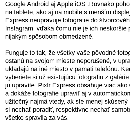
Google Android aj Apple iOS .Rovnako pohod
na tablete, ako aj na mobile s menším disple
Express neupravuje fotografie do štvorcové
Instagram, vďaka čomu nie je ich neskoršie p
nijakým spôsobom obmedzené.
Funguje to tak, že všetky vaše pôvodné fotog
ostanú na svojom mieste neporušené, v upr
ukladajú na iné miesto v pamäti telefónu. Keď
vyberiete si už existujúcu fotografiu z galéri
ju upravíte. Pixlr Express obsahuje viac ako
a dokáže fotografie upraviť aj v automaticko
užitočný najmä vtedy, ak ste menej skúsený 
si nechať poradiť, respektívne nechať samot
všetko spravila za vás.