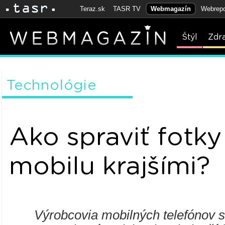
Teraz.sk
TASR TV
Webmagazín
Webrepo
Štýl
Zdr
Technológie
Ako spraviť fotky
mobilu krajšími?
Výrobcovia mobilných telefónov 