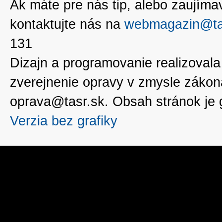
Ak máte pre nás tip, alebo zaujímavé
kontaktujte nás na
webmagazin@ta
131
Dizajn a programovanie realizoval
zverejnenie opravy v zmysle zákon
oprava@tasr.sk. Obsah stránok je
Verzia bez grafiky