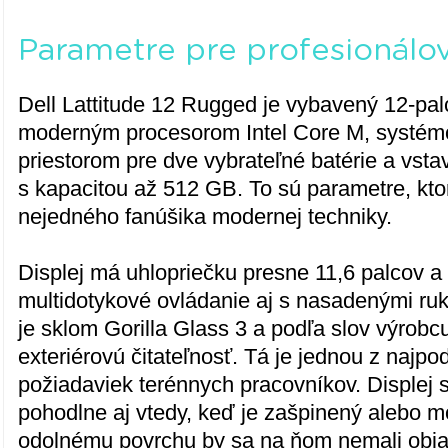
Parametre pre profesionálo
Dell Lattitude 12 Rugged je vybavený 12-pa
moderným procesorom Intel Core M, systé
priestorom pre dve vybrateľné batérie a v
s kapacitou až 512 GB. To sú parametre, kto
nejedného fanúšika modernej techniky.
Displej má uhlopriečku presne 11,6 palcov a
multidotykové ovládanie aj s nasadenými ru
je sklom Gorilla Glass 3 a podľa slov výrobc
exteriérovú čitateľnosť. Tá je jednou z najpo
požiadaviek terénnych pracovníkov. Displej 
pohodlne aj vtedy, keď je zašpinený alebo 
odolnému povrchu by sa na ňom nemali obja