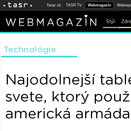
Teraz.sk
TASR TV
Webmagazín
Webrepo
Štýl
Zdr
Technológie
Najodolnejší tabl
svete, ktorý použ
americká armáda