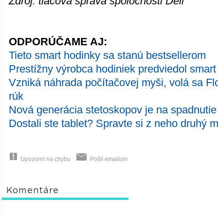
Zdroj: tlačová správa spoločnosti Dell
ODPORÚČAME AJ:
Tieto smart hodinky sa stanú bestsellerom
Prestížny výrobca hodiniek predviedol smar
Vzniká náhrada počítačovej myši, volá sa F
rúk
Nová generácia stetoskopov je na spadnutie
Dostali ste tablet? Spravte si z neho druhý m
Upozorni na chybu
Pošli emailom
Komentáre