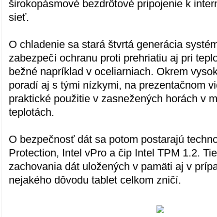
širokopásmové bezdrôtové pripojenie k inter
sieť.
O chladenie sa stará štvrtá generácia syst
zabezpečí ochranu proti prehriatiu aj pri tepl
bežné napríklad v oceliarniach. Okrem vysoký
poradí aj s tými nízkymi, na prezentačnom v
praktické použitie v zasnežených horách v 
teplotách.
O bezpečnosť dát sa potom postarajú techno
Protection, Intel vPro a čip Intel TPM 1.2. T
zachovania dát uložených v pamäti aj v príp
nejakého dôvodu tablet celkom zničí.