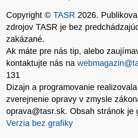
Copyright ©
TASR
2026. Publikovan
zdrojov TASR je bez predchádzaj
zakázané.
Ak máte pre nás tip, alebo zaujímavé
kontaktujte nás na
webmagazin@ta
131
Dizajn a programovanie realizoval
zverejnenie opravy v zmysle zákon
oprava@tasr.sk. Obsah stránok je
Verzia bez grafiky