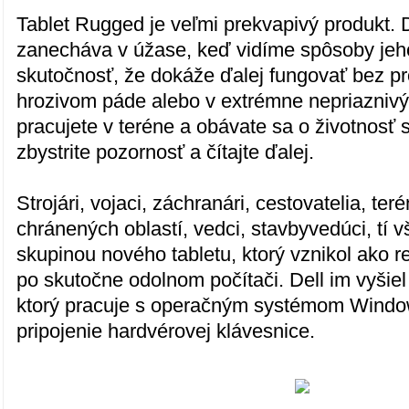
Tablet Rugged je veľmi prekvapivý produkt.
zanecháva v úžase, keď vidíme spôsoby jeho
skutočnosť, že dokáže ďalej fungovať bez p
hrozivom páde alebo v extrémne nepriazniv
pracujete v teréne a obávate sa o životnosť s
zbystrite pozornosť a čítajte ďalej.
Strojári, vojaci, záchranári, cestovatelia, ter
chránených oblastí, vedci, stavbyvedúci, tí v
skupinou nového tabletu, ktorý vznikol ako r
po skutočne odolnom počítači. Dell im vyšiel 
ktorý pracuje s operačným systémom Wind
pripojenie hardvérovej klávesnice.