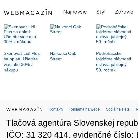
Najnovšie
Štýl
Zdravie
Skenovať Lidl Plus
Na konci Oak
Podroháčske
sa oplatí: Ušetrite
Street
folklórne slávnosti
viac ako 30% z
oslávia jubilejný
nákupu
50. ročník
Kontakty
Reklama na webe
Sociálne siete
Tlačová agentúra Slovenskej republ
IČO: 31 320 414, evidenčné číslo