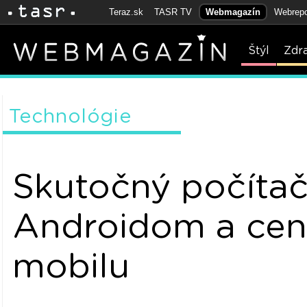
Teraz.sk
TASR TV
Webmagazín
Webrepo
Štýl
Zdr
Technológie
Skutočný počítač
Androidom a ce
mobilu