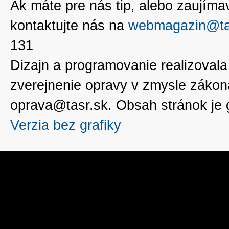
Ak máte pre nás tip, alebo zaujímavé
kontaktujte nás na
webmagazin@ta
131
Dizajn a programovanie realizoval
zverejnenie opravy v zmysle zákon
oprava@tasr.sk. Obsah stránok je
Verzia bez grafiky