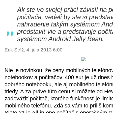
Ak ste vo svojej práci závislí na 
počítača, vedeli by ste si predstav
nahradenie takým systémom Andr
"
predstaviť vie a predstavuje počí
systémom Android Jelly Bean.
Erik Stríž, 4. júla 2013 6:00
Nie je novinkou, že ceny mobilných telefóno
notebookov a počítačov. 400 eur je už dnes
dobrého notebooku, ale aj mobilného telefón
triedy. A za práve túto cenu si môžete od He
zadovážiť počítač, ktorého funkčnosť je lim
mobilného telefónu. Zdá sa vám to príliš k
Slate 21 je All-in-one počítač s operačným