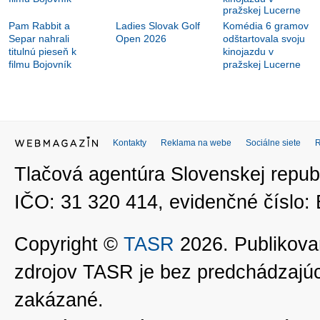
Pam Rabbit a
Ladies Slovak Golf
Komédia 6 gramov
Separ nahrali
Open 2026
odštartovala svoju
titulnú pieseň k
kinojazdu v
filmu Bojovník
pražskej Lucerne
Kontakty
Reklama na webe
Sociálne siete
Tlačová agentúra Slovenskej republ
IČO: 31 320 414, evidenčné číslo
Copyright ©
TASR
2026. Publikovan
zdrojov TASR je bez predchádzaj
zakázané.