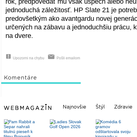
rok, predpovedať mu však úspech alebo neú
jednoduchá záležitosť. HP Slate 21 je potre
predovšetkým ako avantgardu novej generác
určených na zábavu a jednoduchšiu prácu, k
na dvere.
Upozorni na chybu
Pošli emailom
Komentáre
Najnovšie
Štýl
Zdravie