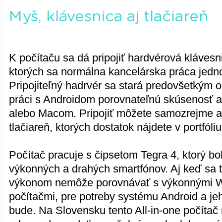
Myš, klávesnica aj tlačiareň
K počítaču sa dá pripojiť hardvérová kláves
ktorých sa normálna kancelárska práca jed
Pripojiteľný hadrvér sa stará predovšetkým o 
práci s Androidom porovnateľnú skúsenosť
alebo Macom. Pripojiť môžete samozrejme a
tlačiareň, ktorých dostatok nájdete v portfóli
Počítač pracuje s čipsetom Tegra 4, ktorý b
výkonných a drahých smartfónov. Aj keď sa t
výkonom nemôže porovnávať s výkonnými 
počítačmi, pre potreby systému Android a jeho
bude. Na Slovensku tento All-in-one počítač 