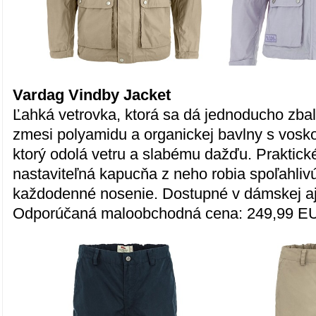
Vardag Vindby Jacket
Ľahká vetrovka, ktorá sa dá jednoducho zbal
zmesi polyamidu a organickej bavlny s vos
ktorý odolá vetru a slabému dažďu. Praktick
nastaviteľná kapucňa z neho robia spoľahlivú
každodenné nosenie. Dostupné v dámskej aj 
Odporúčaná maloobchodná cena: 249,99 E