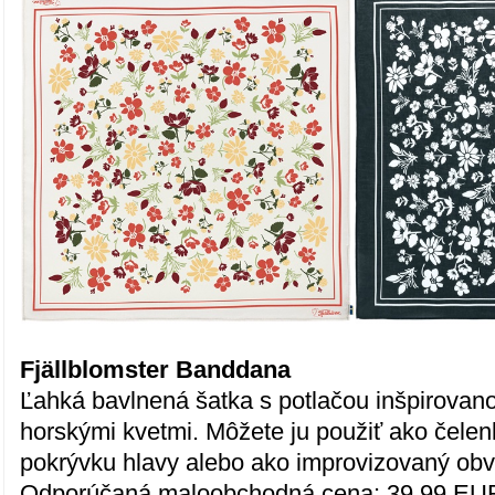
Fjällblomster Banddana
Ľahká bavlnená šatka s potlačou inšpirova
horskými kvetmi. Môžete ju použiť ako čelen
pokrývku hlavy alebo ako improvizovaný ob
Odporúčaná maloobchodná cena: 39,99 EU