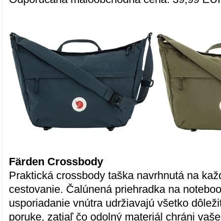
Färden Crossbody
Praktická crossbody taška navrhnutá na ka
cestovanie. Čalúnená priehradka na notebo
usporiadanie vnútra udržiavajú všetko dôlež
poruke, zatiaľ čo odolný materiál chráni vaše 