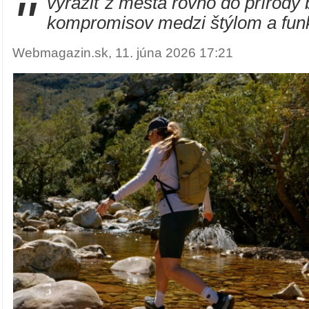
"
vyraziť z mesta rovno do prírody
kompromisov medzi štýlom a fun
Webmagazin.sk, 11. júna 2026 17:21