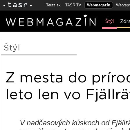
Teraz.sk
TASR TV
Webmagazín
Webrepo
Štýl
Zdr
Štýl
Z mesta do príro
leto len vo Fjällr
V nadčasových kúskoch od Fjäll