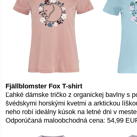
Fjällblomster Fox T-shirt
Ľahké dámske tričko z organickej bavlny s p
švédskymi horskými kvetmi a arktickou líškou
neho robí ideálny kúsok na letné dni v meste 
Odporúčaná maloobchodná cena: 54,99 EU