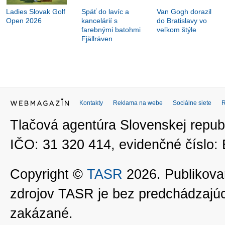
Ladies Slovak Golf
Späť do lavíc a
Van Gogh dorazil
Open 2026
kancelárií s
do Bratislavy vo
farebnými batohmi
veľkom štýle
Fjällräven
Kontakty
Reklama na webe
Sociálne siete
Tlačová agentúra Slovenskej republ
IČO: 31 320 414, evidenčné číslo
Copyright ©
TASR
2026. Publikovan
zdrojov TASR je bez predchádzaj
zakázané.