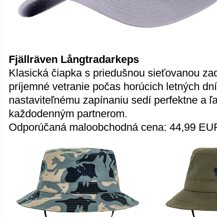
Fjällräven Långtradarkeps
Klasická čiapka s priedušnou sieťovanou za
príjemné vetranie počas horúcich letných dn
nastaviteľnému zapínaniu sedí perfektne a ľ
každodenným partnerom.
Odporúčaná maloobchodná cena: 44,99 EU