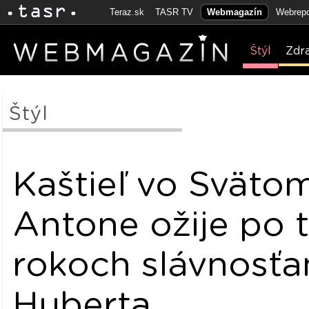
Teraz.sk
TASR TV
Webmagazín
Webrepo
Štýl
Zdr
Štýl
Kaštieľ vo Sväto
Antone ožije po 
rokoch slávnosťa
Huberta