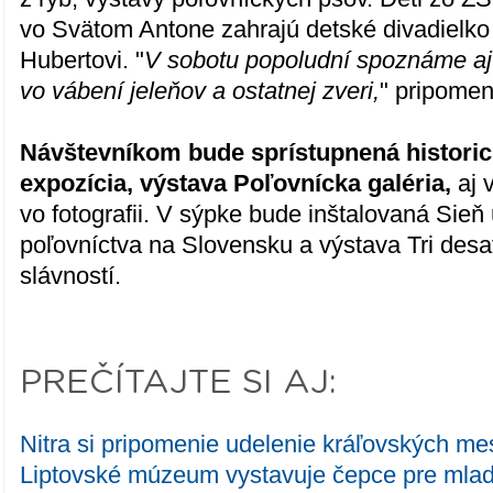
vo Svätom Antone zahrajú detské divadielko
Hubertovi. "
V sobotu popoludní spoznáme aj
vo vábení jeleňov a ostatnej zveri,
" pripomen
Návštevníkom bude sprístupnená histori
expozícia, výstava Poľovnícka galéria,
aj 
vo fotografii. V sýpke bude inštalovaná Sieň 
poľovníctva na Slovensku a výstava Tri des
slávností.
PREČÍTAJTE SI AJ:
Nitra si pripomenie udelenie kráľovských m
Liptovské múzeum vystavuje čepce pre mla