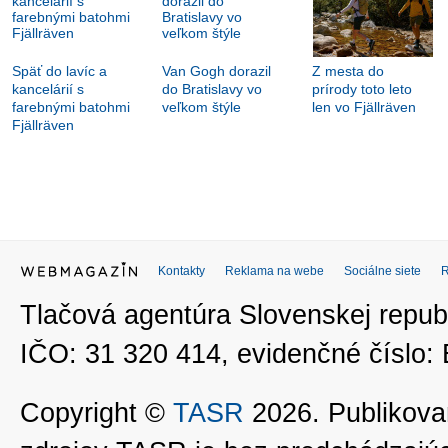
Späť do lavíc a
Van Gogh dorazil
Z mesta do
kancelárií s
do Bratislavy vo
prírody toto leto
farebnými batohmi
veľkom štýle
len vo Fjällräven
Fjällräven
Kontakty
Reklama na webe
Sociálne siete
Tlačová agentúra Slovenskej republ
IČO: 31 320 414, evidenčné číslo
Copyright ©
TASR
2026. Publikovan