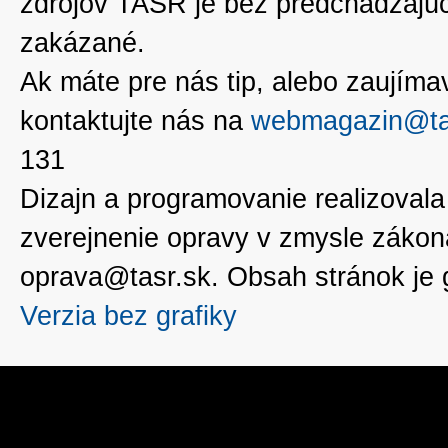
zdrojov TASR je bez predchádzaj
zakázané.
Ak máte pre nás tip, alebo zaujímavé
kontaktujte nás na
webmagazin@ta
131
Dizajn a programovanie realizoval
zverejnenie opravy v zmysle zákon
oprava@tasr.sk. Obsah stránok je
Verzia bez grafiky