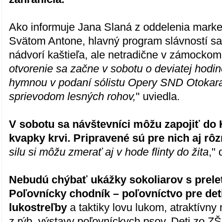
Ako informuje Jana Slaná z oddelenia mark
Svätom Antone, hlavný program slávností s
nádvorí kaštieľa, ale netradične v zámockom
otvorenie sa začne v sobotu o deviatej hodi
hymnou v podaní sólistu Opery SND Otokara
sprievodom lesných rohov,
" uviedla.
V sobotu sa návštevníci môžu zapojiť do
kvapky krvi. Pripravené sú pre nich aj rô
silu si môžu zmerať aj v hode flinty do žita
,"
Nebudú chýbať ukážky sokoliarov s prele
Poľovnícky chodník – poľovníctvo pre det
lukostreľby
a taktiky lovu lukom, atraktívny 
z rýb, výstavy poľovníckych psov. Deti zo Z