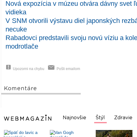
Nová expozícia v múzeu otvára dávny svet ľ
vidieka
V SNM otvorili výstavu diel japonských rezb
necuke
Rabadovci predstavili svoju novú víziu a kol
modrotlače
Upozorni na chybu
Pošli emailom
Komentáre
Najnovšie
Štýl
Zdravie