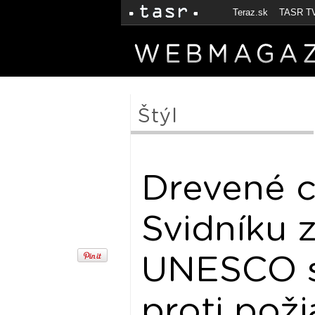
Teraz.sk
TASR T
Štýl
Drevené 
Svidníku 
UNESCO s
proti poži