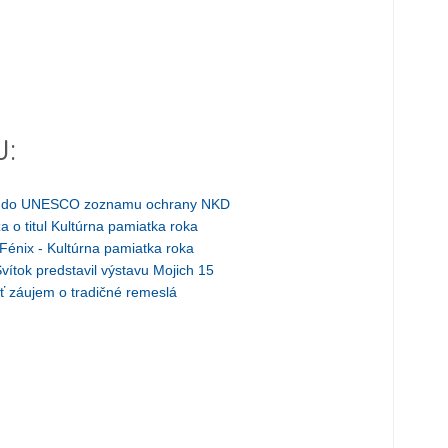
J:
is do UNESCO zoznamu ochrany NKD
a o titul Kultúrna pamiatka roka
 Fénix - Kultúrna pamiatka roka
ítok predstavil výstavu Mojich 15
iť záujem o tradičné remeslá