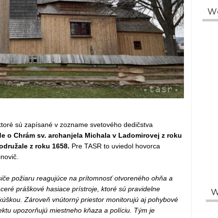
W
ktoré sú zapísané v zozname svetového dedičstva
de o Chrám sv. archanjela Michala v Ladomirovej z roku
odružale z roku 1658.
Pre TASR to uviedol hovorca
novič.
iče požiaru reagujúce na prítomnosť otvoreného ohňa a
ceré práškové hasiace prístroje, ktoré sú pravidelne
W
kúškou. Zároveň vnútorný priestor monitorujú aj pohybové
ektu upozorňujú miestneho kňaza a políciu. Tým je