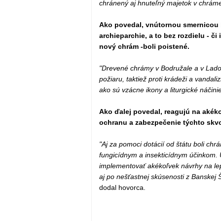
chránený aj hnuteľný majetok v chráme
Ako povedal, vnútornou smernicou 
archieparchie, a to bez rozdielu - 
nový chrám -boli poistené.
"Drevené chrámy v Bodružale a v Ladomi
požiaru, taktiež proti krádeži a vandal
ako sú vzácne ikony a liturgické náčinie
Ako ďalej povedal, reagujú na akéko
ochranu a zabezpečenie týchto skv
"Aj za pomoci dotácií od štátu boli c
fungicídnym a insekticídnym účinkom.
implementovať akékoľvek návrhy na lep
aj po nešťastnej skúsenosti z Banskej 
dodal hovorca.