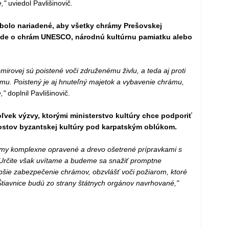
,"
uviedol Pavlišinovič.
bolo nariadené, aby všetky chrámy Prešovskej
či ide o chrám UNESCO, národnú kultúrnu pamiatku alebo
rovej sú poistené voči združenému živlu, a teda aj proti
izmu. Poistený je aj hnuteľný majetok a vybavenie chrámu,
,"
doplnil Pavlišinovič.
ľvek výzvy, ktorými ministerstvo kultúry chce podporiť
ostov byzantskej kultúry pod karpatským oblúkom.
hrámy komplexne opravené a drevo ošetrené prípravkami s
 Určite však uvítame a budeme sa snažiť promptne
šie zabezpečenie chrámov, obzvlášť voči požiarom, ktoré
Štiavnice budú zo strany štátnych orgánov navrhované,"