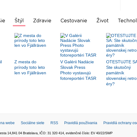
ie
Štýl
Zdravie
Cestovanie
Život
Technol
l
Z mesta do
V Galérii Nadácie
OTESTUJTE SA
prírody toto leto
Slovak Press
Ste skutočný
len vo Fjällräven
Photo vystavujú
pamätník
fotoreportéri TASR
slovenskej retro
éry?
 na webe
Sociálne siete
RSS
Pravidlá používania
Pravidlá ochrany o
esta 14,841 04 Bratislava, IČO: 31 320 414, evidenčné číslo: EV 40/22/SWP