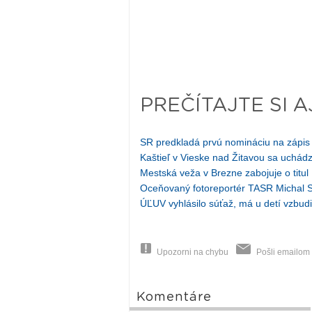
PREČÍTAJTE SI A
SR predkladá prvú nomináciu na záp
Kaštieľ v Vieske nad Žitavou sa uchádz
Mestská veža v Brezne zabojuje o titul
Oceňovaný fotoreportér TASR Michal Sv
ÚĽUV vyhlásilo súťaž, má u detí vzbud
Upozorni na chybu
Pošli emailom
Komentáre