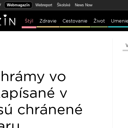
V
Webmagazín
Webreport
Školské
News Now
Štýl
Zdravie
Cestovanie
Život
Umeni
chrámy vo
zapísané v
ú chránené
aru