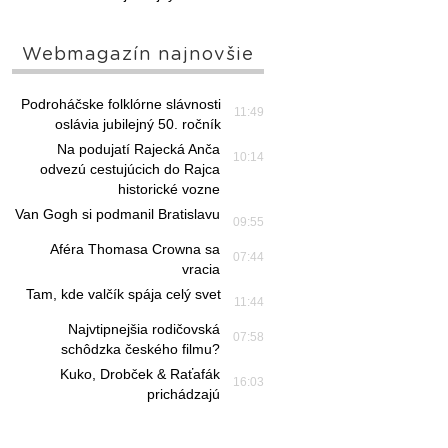
Webmagazín najnovšie
Podroháčske folklórne slávnosti
11:49
oslávia jubilejný 50. ročník
Na podujatí Rajecká Anča
10:14
odvezú cestujúcich do Rajca
historické vozne
Van Gogh si podmanil Bratislavu
09:55
Aféra Thomasa Crowna sa
07:44
vracia
Tam, kde valčík spája celý svet
11:44
Najvtipnejšia rodičovská
07:58
schôdzka českého filmu?
Kuko, Drobček & Raťafák
16:03
prichádzajú