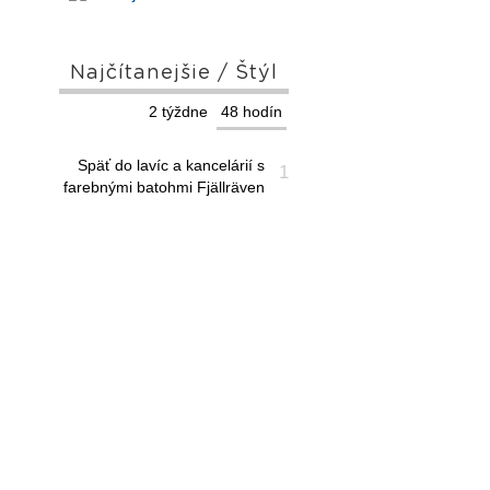
Najčítanejšie / Štýl
2 týždne
48 hodín
Späť do lavíc a kancelárií s
1
farebnými batohmi Fjällräven