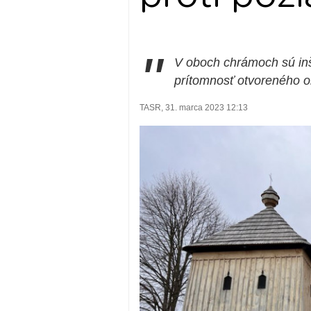
"
V oboch chrámoch sú inš
prítomnosť otvoreného 
TASR, 31. marca 2023 12:13