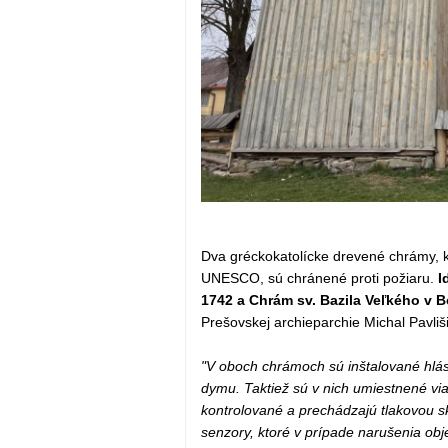
Dva gréckokatolícke drevené chrámy, 
UNESCO, sú chránené proti požiaru.
I
1742 a Chrám sv. Bazila Veľkého v B
Prešovskej archieparchie Michal Pavliši
"V oboch chrámoch sú inštalované hlás
dymu. Taktiež sú v nich umiestnené via
kontrolované a prechádzajú tlakovou s
senzory, ktoré v prípade narušenia obj