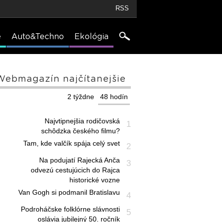
RSS
e
Auto&Techno
Ekológia
Webmagazín najčítanejšie
2 týždne
48 hodín
Najvtipnejšia rodičovská
1
schôdzka českého filmu?
Tam, kde valčík spája celý svet
2
Na podujatí Rajecká Anča
3
odvezú cestujúcich do Rajca
historické vozne
Van Gogh si podmanil Bratislavu
4
Podroháčske folklórne slávnosti
5
oslávia jubilejný 50. ročník