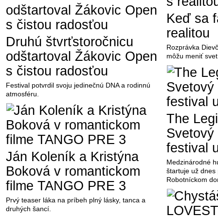
Keď sa f
realitou
Druhú štvrťstoročnicu
Rozprávka Dievč
odštartoval Žákovic Open
môžu meniť svet
s čistou radosťou
Festival potvrdil svoju jedinečnú DNA a rodinnú
atmosféru.
The Legi
Svetový
festival
Ján Koleník a Kristýna
Medzinárodné h
Boková v romantickom
štartuje už dne
Robotníckom do
filme TANGO PRE 3
Prvý teaser láka na príbeh plný lásky, tanca a
druhých šancí.