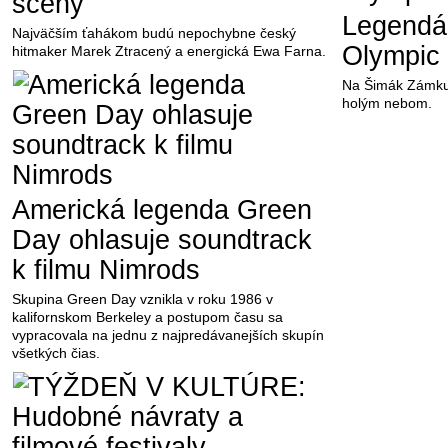
scény
Legendá
Najväčším ťahákom budú nepochybne český
Olympic 
hitmaker Marek Ztracený a energická Ewa Farna.
Na Šimák Zámku 
holým nebom.
Americká legenda Green
Day ohlasuje soundtrack
k filmu Nimrods
Skupina Green Day vznikla v roku 1986 v
kalifornskom Berkeley a postupom času sa
vypracovala na jednu z najpredávanejších skupín
všetkých čias.