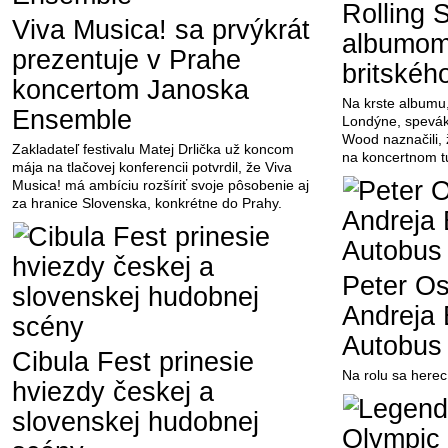
Rolling 
Viva Musica! sa prvýkrát
albumom
prezentuje v Prahe
britskéh
koncertom Janoska
Na krste albumu,
Ensemble
Londýne, spevák
Wood naznačili, 
Zakladateľ festivalu Matej Drlička už koncom
na koncertnom t
mája na tlačovej konferencii potvrdil, že Viva
Musica! má ambíciu rozšíriť svoje pôsobenie aj
za hranice Slovenska, konkrétne do Prahy.
Peter Os
Andreja 
Autobus 
Cibula Fest prinesie
Na rolu sa herec
hviezdy českej a
slovenskej hudobnej