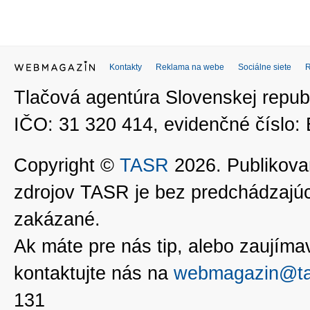
Kontakty
Reklama na webe
Sociálne siete
Tlačová agentúra Slovenskej republ
IČO: 31 320 414, evidenčné číslo
Copyright ©
TASR
2026. Publikovan
zdrojov TASR je bez predchádzaj
zakázané.
Ak máte pre nás tip, alebo zaujímavé
kontaktujte nás na
webmagazin@ta
131