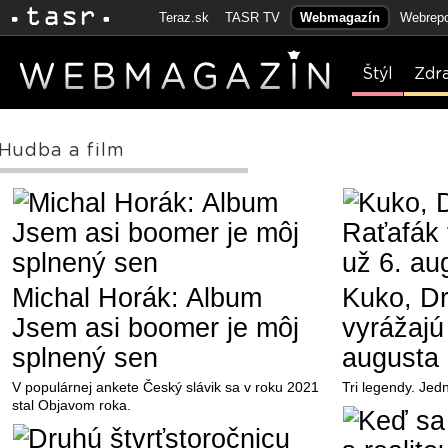
Teraz.sk
TASR TV
Webmagazín
Webrepo
Štýl
Zdr
Hudba a film
Michal Horák: Album
Kuko, D
Jsem asi boomer je môj
vyrážajú
splnený sen
augusta
V populárnej ankete Český slávik sa v roku 2021
Tri legendy. Jed
stal Objavom roka.