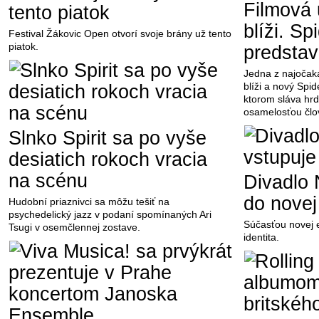
Filmová 
tento piatok
blíži. S
Festival Žákovic Open otvorí svoje brány už tento
piatok.
predstavu
Jedna z najočaká
blíži a nový Spi
ktorom sláva hrd
osamelosťou člo
Slnko Spirit sa po vyše
desiatich rokoch vracia
na scénu
Divadlo 
do novej
Hudobní priaznivci sa môžu tešiť na
psychedelický jazz v podaní spomínaných Ari
Súčasťou novej 
Tsugi v osemčlennej zostave.
identita.