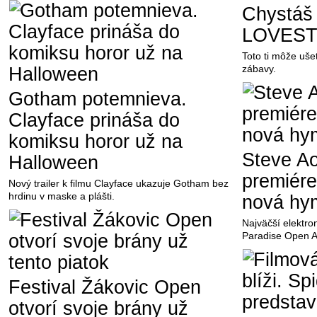
Chystáš
LOVES
Toto ti môže ušet
zábavy.
Gotham potemnieva.
Clayface prináša do
komiksu horor už na
Steve Ao
Halloween
premiére
Nový trailer k filmu Clayface ukazuje Gotham bez
hrdinu v maske a plášti.
nová hy
Najväčší elektro
Paradise Open Air
Festival Žákovic Open
otvorí svoje brány už