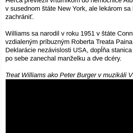
Herca previezli vrtuľníkom do nemocnice Al
v susednom štáte New York, ale lekárom sa 
zachrániť.
Williams sa narodil v roku 1951 v štáte Conne
vzdialeným príbuzným Roberta Treata Paina,
Deklarácie nezávislosti USA, dopĺňa stanic
po sebe zanechal manželku a dve dcéry.
Treat Williams ako Peter Burger v muzikáli V