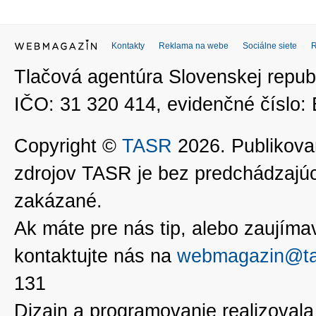
Kontakty
Reklama na webe
Sociálne siete
Tlačová agentúra Slovenskej republ
IČO: 31 320 414, evidenčné číslo
Copyright ©
TASR
2026. Publikovan
zdrojov TASR je bez predchádzaj
zakázané.
Ak máte pre nás tip, alebo zaujímavé
kontaktujte nás na
webmagazin@ta
131
Dizajn a programovanie realizoval