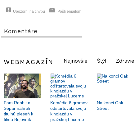
Upozorni na chybu
Pošli emailom
Komentáre
Najnovšie
Štýl
Zdravie
Pam Rabbit a
Komédia 6 gramov
Na konci Oak
Separ nahrali
odštartovala svoju
Street
titulnú pieseň k
kinojazdu v
filmu Bojovník
pražskej Lucerne