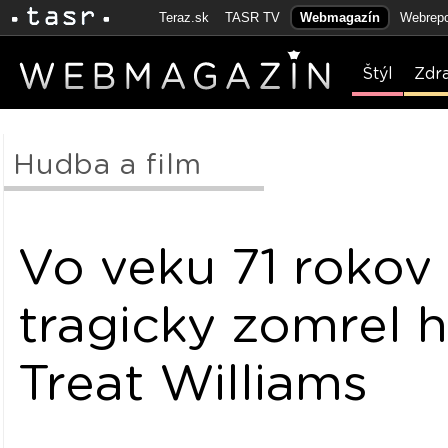
Teraz.sk
TASR TV
Webmagazín
Webrepo
Štýl
Zdr
Hudba a film
Vo veku 71 rokov
tragicky zomrel 
Treat Williams