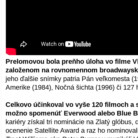
Prelomovou bola preňho úloha vo filme V
založenom na rovnomennom broadwaysk
jeho ďalšie snímky patria Pán veľkomesta (1
Amerike (1984), Nočná šichta (1996) či 127 
Celkovo účinkoval vo vyše 120 filmoch a s
možno spomenúť Everwood alebo Blue B
kariéry získal tri nominácie na Zlatý glóbus,
ocenenie Satellite Award a raz ho nominova