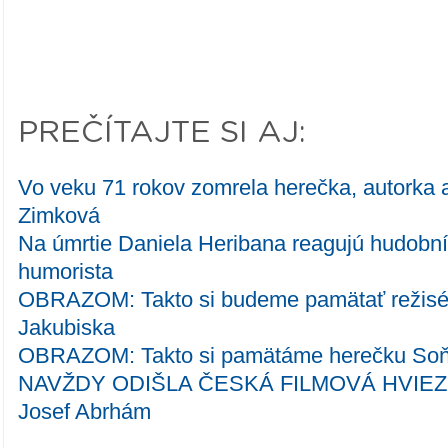
PREČÍTAJTE SI AJ:
Vo veku 71 rokov zomrela herečka, autorka a
Zimková
Na úmrtie Daniela Heribana reagujú hudobníc
humorista
OBRAZOM: Takto si budeme pamätať režisér
Jakubiska
OBRAZOM: Takto si pamätáme herečku Soň
NAVŽDY ODIŠLA ČESKÁ FILMOVÁ HVIEZDA
Josef Abrhám