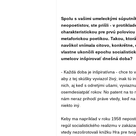
Spolu s vašimi umeleckými súputníkm
neopoetistov, ste prišli - v protiklad
charakteristickou pre prvú polovicu
metaforickou poetikou. Takou, ktor
navôkol vnímala citovo, konkrétne, 
vlastne ukončili epochu socialistic
umelcov inšpirovať dnešná doba?
- Každá doba je inšpiratívna - chce to v
aby z tej skúšky vyviazol živý, inak tú 
nich, aj keď s odretými ušami, vyviaznuť
osemdesiatpäť rokov. No patent na to 
nám neraz prihodí práve vtedy, keď n
niekto iný.
Keby ma napríklad v roku 1958 neposti
regúl socialistického realizmu v zakáz
vtedy nezošrotovali knižku Hra pre tvo