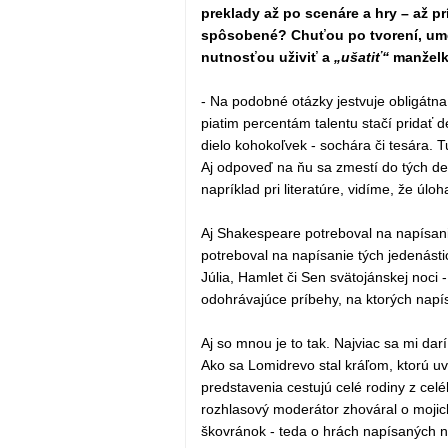
preklady až po scenáre a hry – až pr
spôsobené? Chuťou po tvorení, umel
nutnosťou uživiť a
„ušatiť“
manželk
- Na podobné otázky jestvuje obligátna 
piatim percentám talentu stačí pridať 
dielo kohokoľvek - sochára či tesára. 
Aj odpoveď na ňu sa zmestí do tých de
napríklad pri literatúre, vidíme, že úlo
Aj Shakespeare potreboval na napísanie 
potreboval na napísanie tých jedenásti
Júlia, Hamlet či Sen svätojánskej noci 
odohrávajúce príbehy, na ktorých napí
Aj so mnou je to tak. Najviac sa mi dar
Ako sa Lomidrevo stal kráľom, ktorú u
predstavenia cestujú celé rodiny z ce
rozhlasový moderátor zhováral o mojic
škovránok - teda o hrách napísaných na