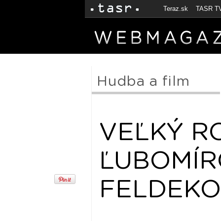
Teraz.sk
TASR T
Hudba a film
VEĽKÝ R
ĽUBOMÍ
FELDEKOM