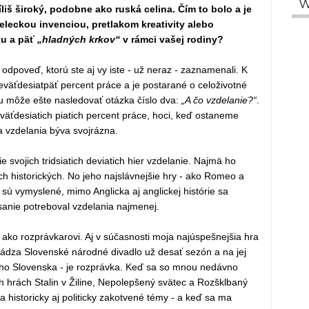
W
íliš široký, podobne ako ruská celina. Čím to bolo a je
eckou invenciou, pretlakom kreativity alebo
u a päť
„hladných krkov“
v rámci vašej rodiny?
odpoveď, ktorú ste aj vy iste - už neraz - zaznamenali. K
deväťdesiatpäť percent práce a je postarané o celoživotné
Tu môže ešte nasledovať otázka číslo dva:
„A čo vzdelanie?“
.
väťdesiatich piatich percent práce, hoci, keď ostaneme
ha vzdelania býva svojrázna.
svojich tridsiatich deviatich hier vzdelanie. Najmä ho
ch historických. No jeho najslávnejšie hry - ako Romeo a
- sú vymyslené, mimo Anglicka aj anglickej histórie sa
sanie potreboval vzdelania najmenej.
í ako rozprávkarovi. Aj v súčasnosti moja najúspešnejšia hra
vádza Slovenské národné divadlo už desať sezón a na jej
lého Slovenska - je rozprávka. Keď sa so mnou nedávno
h hrách Stalin v Žiline, Nepolepšený svätec a Rozšklbaný
 historicky aj politicky zakotvené témy - a keď sa ma