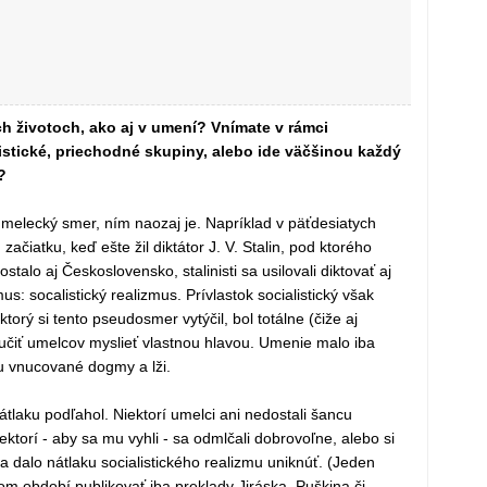
ch životoch, ako aj v umení? Vnímate v rámci
istické, priechodné skupiny, alebo ide väčšinou každý
?
 umelecký smer, ním naozaj je. Napríklad v päťdesiatych
ačiatku, keď ešte žil diktátor J. V. Stalin, pod ktorého
talo aj Československo, stalinisti sa usilovali diktovať aj
s: socalistický realizmus. Prívlastok socialistický však
ktorý si tento pseudosmer vytýčil, bol totálne (čiže aj
aučiť umelcov myslieť vlastnou hlavou. Umenie malo iba
ou vnucované dogmy a lži.
laku podľahol. Niektorí umelci ani nedostali šancu
ktorí - aby sa mu vyhli - sa odmlčali dobrovoľne, alebo si
a dalo nátlaku socialistického realizmu uniknúť. (Jeden
om období publikovať iba preklady Jiráska, Puškina či