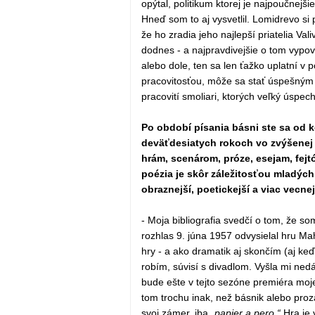
opýtal, politikum ktorej je najpoučnejš
Hneď som to aj vysvetlil. Lomidrevo si p
že ho zradia jeho najlepší priatelia Va
dodnes - a najpravdivejšie o tom vypov
alebo dole, ten sa len ťažko uplatní v 
pracovitosťou, môže sa stať úspešným s
pracovití smoliari, ktorých veľký úspech
Po období písania básni ste sa od 
deväťdesiatych rokoch vo zvýšenej 
hrám, scenárom, próze, esejam, fej
poézia je skôr záležitosťou mladých
obraznejší, poetickejší a viac vecne
- Moja bibliografia svedčí o tom, že 
rozhlas 9. júna 1957 odvysielal hru Ma
hry - a ako dramatik aj skončím (aj keď
robím, súvisí s divadlom. Vyšla mi ne
bude ešte v tejto sezóne premiéra moje
tom trochu inak, než básnik alebo proza
svoj zámer, iba
„papier a pero.“
Hra je 