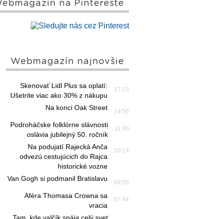
ebmagazín na Pintereste
Webmagazín najnovšie
Skenovať Lidl Plus sa oplatí:
17:23
Ušetrite viac ako 30% z nákupu
Na konci Oak Street
14:56
Podroháčske folklórne slávnosti
11:49
oslávia jubilejný 50. ročník
Na podujatí Rajecká Anča
10:14
odvezú cestujúcich do Rajca
historické vozne
Van Gogh si podmanil Bratislavu
09:55
Aféra Thomasa Crowna sa
07:44
vracia
Tam, kde valčík spája celý svet