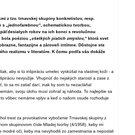
i z tzv. trnavskej skupiny konkretistov, resp.
e s
„jednofarebnou“
, schematickou tvorbou,
 päťdesiatych rokov na ich konci s revolučnou
á bola poéziou
„všetkých piatich zmyslov,“
ktorá svet
obrazne, fantazijne a zároveň intímne. Dôstojne ste
kého realizmu v literatúre. K čomu podľa vás dokáže
šak, aby si tú inšpiráciu umelec vyskúšal na vlastnej koži - a
inšpiráciu nevyužije. Vhupnúť do nejakých starostí a zase z
, to sa mi zatiaľ darí, inak by som tu nezacláňal
nemám, svoju úlohu musí zohrať aj náhoda. To najlepšie sa
a to vôbec nemáme vplyv a keď o našom osude rozhoduje
hol trest za provokatívne vybočenie Trnavskej skupiny z
anom skupinovom čísle Mladej tvorby (4/1958), keby mi
je modré oči, keby ma nevyhodili zo zamestnania a neposlali