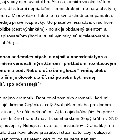
ie, aj vtedy som uviedol hru Ako sa Lomidrevo stal kráľom.
oradil s tromi nepriateľmi - tromi drakmi - no nerátal s tým,
livrch a Miesiželezo. Takto to na svete chodí odnepamäti až
edajú práve rozprávky. Kto priateľov nezrádza, či sú hore
politike (česť výnimkám) - no ak je obdarený talentom a
pisovateľom (hoci aj tu sú výnimky, sú aj talentovaní a
 obíde). -
konca sedemdesiatych, a najmä v osemdesiatych a
miere venovali iným žánrom - prekladom, rozhlasovým
tónom a pod. Nebolo už o čom
„tepať“
verše, alebo
 a čím je človek starší, má potrebu byť menej
jší, spoločenskejší?
som najmä dramatik. Debutoval som ako dramatik, keď mi
hujá, krásna Cigánka - celý život píšem alebo prekladám
 dúfam, že ešte nekončím). Aj to najaktuálnejšie, čo práve
dávno knižne hra o Jánovi Luxemburskom Slepý kráľ a v SND
j novej hry Nebojsa a dvanásť mesiačikov. Dramatik je na
ik. Básnikovi alebo prozaikovi stačí na to, aby realizoval
však hotová až vtedy, keď to, čo sa nedá napísať,