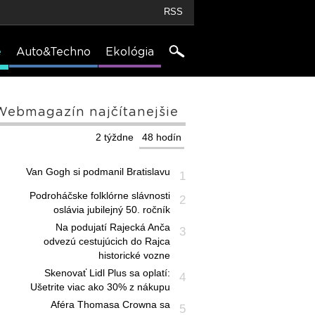
RSS
e
Auto&Techno
Ekológia
Webmagazín najčítanejšie
2 týždne
48 hodín
Van Gogh si podmanil Bratislavu
1
Podroháčske folklórne slávnosti
2
oslávia jubilejný 50. ročník
Na podujatí Rajecká Anča
3
odvezú cestujúcich do Rajca
historické vozne
Skenovať Lidl Plus sa oplatí:
4
Ušetrite viac ako 30% z nákupu
Aféra Thomasa Crowna sa
5