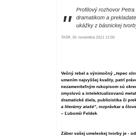
Profilový rozhovor Petr
"
dramatikom a preklada
ukážky z básnickej tvorb
TASR, 30. novembra 2021 12:00
Večný rebel a výnimočný
„tepec slo
umením najvyššej kvality, patrí pr
nezameniteľným rukopisom sú okrem 
zmyslovú a intelektualizovanú metafo
dramatické diela, publicistika či pre
a literárny atašé“
, rozprávkar a člov
– Ľubomír Feldek
.
Záber vašej umeleckej tvorby je - od 