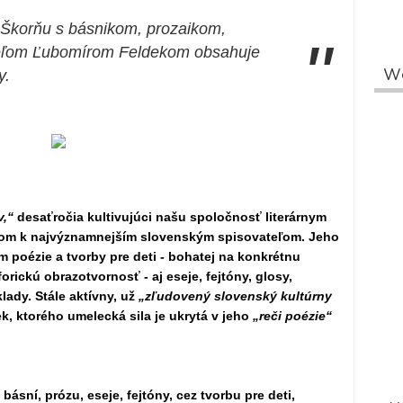
a Škorňu s básnikom, prozaikom,
"
teľom Ľubomírom Feldekom obsahuje
y.
W
v,“
desaťročia kultivujúci našu spoločnosť literárnym
ávom k najvýznamnejším slovenským spisovateľom. Jeho
poézie a tvorby pre deti - bohatej na konkrétnu
rickú obrazotvornosť - aj eseje, fejtóny, glosy,
klady. Stále aktívny, už
„zľudovený slovenský kultúrny
ek, ktorého umelecká sila je ukrytá v jeho
„reči poézie“
básní, prózu, eseje, fejtóny, cez tvorbu pre deti,