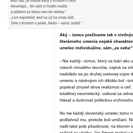
Buď rád, že mastíš karty s Kristom v nebi.
Nevešajú... No sám si hodím mašľu
a pôjdem za tebou tam do veleby.“
„Len nepoblúď, keď sa už na cestu dáš.
Sme s Kristom v pekle. Nebo – samý Judáš.“
Aký – izmus prežívame tak v civilný
literárneho umenia nejaké charakter
umelec individuálne, sám
„za seba“
- Nie každý –izmus, ktorý sa tvári ako
rokoch minulého storočia, najmä na ich z
nadvládu sa po druhej svetovej vojne dos
umeniu a nástrojom ich diktátu bol –izmu
popieral zmysel slova realizmus a cieľ, 
totalitne) neumelecký: usiloval sa odn
hlásať a ilustrovať politickou vrchnosť
No nie každý slovenský umelec tomu nát
podľahnúť mu, pretože boli umlčaní. Nie
našli také pole pôsobnosti, na ktorom s
príklad za všetky: Ján Smrek mohol v t