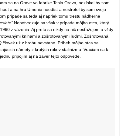
 som sa na Orave vo fabrike Tesla Orava, nezískal by som
phout a na hru Umenie neodísť a nestretol by som svoju
jom prípade sa teda aj napriek tomu trestu nádherne
esiate“
Nepotvrdzuje sa však v prípade môjho otca, ktorý
 1960 z väzenia. Aj preto sa nikdy na nič nesťažujem a vždy
šrotovanými knihami a zošrotovanými ľuďmi. Zošrotovaná
ný človek už z hrobu nevstane. Príbeh môjho otca sa
pajúcich námety z krutých rokov stalinizmu. Vraciam sa k
jednu pripojím aj na záver tejto odpovede.