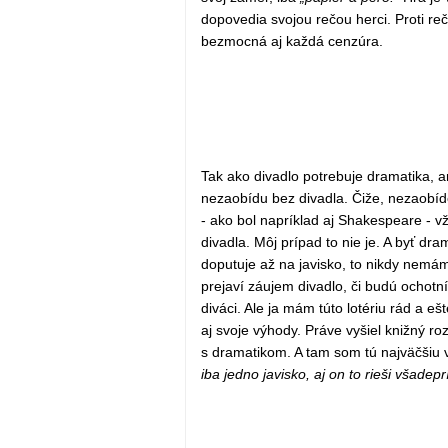
dopovedia svojou rečou herci. Proti reč
bezmocná aj každá cenzúra.
Tak ako divadlo potrebuje dramatika, a
nezaobídu bez divadla. Čiže, nezaobíde
- ako bol napríklad aj Shakespeare - vž
divadla. Môj prípad to nie je. A byť dra
doputuje až na javisko, to nikdy nemám
prejaví záujem divadlo, či budú ochotní
diváci. Ale ja mám túto lotériu rád a 
aj svoje výhody. Práve vyšiel knižný r
s dramatikom. A tam som tú najväčšiu v
iba jedno javisko, aj on to rieši všadep