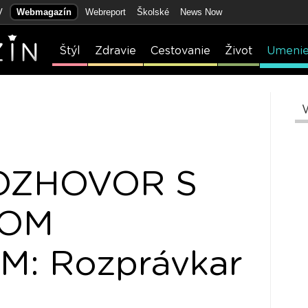
V
Webmagazín
Webreport
Školské
News Now
Štýl
Zdravie
Cestovanie
Život
Umeni
OZHOVOR S
ROM
: Rozprávkar