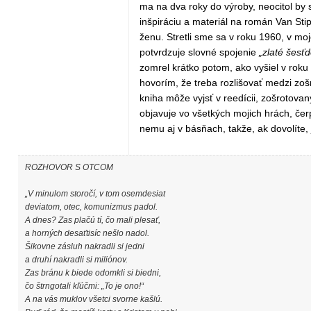
ma na dva roky do výroby, neocitol by
inšpiráciu a materiál na román Van Sti
ženu. Stretli sme sa v roku 1960, v mo
potvrdzuje slovné spojenie
„zlaté šesťd
zomrel krátko potom, ako vyšiel v roku
hovorím, že treba rozlišovať medzi zo
kniha môže vyjsť v reedícii, zošrotova
objavuje vo všetkých mojich hrách, čer
nemu aj v básňach, takže, ak dovolíte, 
ROZHOVOR S OTCOM
„V minulom storočí, v tom osemdesiat
deviatom, otec, komunizmus padol.
A dnes? Zas plačú tí, čo mali plesať,
a horných desaťtisíc nešlo nadol.
Šikovne zásluh nakradli si jedni
a druhí nakradli si miliónov.
Zas bránu k biede odomkli si biedni,
čo štrngotali kľúčmi: „To je ono!“
A na vás muklov všetci svorne kašlú.