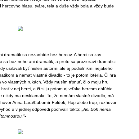
i hercovho hlasu, tváre, tela a duše vždy bola a vždy bude
ni dramatik sa nezaobíde bez hercov. A herci sa zas
 sa bez neho ani dramatik, a preto sa prezieraví dramatici
dy usilovali byť nielen autormi ale aj podielnikmi nejakého
matikom a nemať vlastné divadlo - to je potom lotéria. Či hra
 vo vlastných rukách. Vždy musím tŕpnuť, či o moju hru
 hrať v nej herci, a či si ju potom aj vďaka hercom obľúbia
ešte nikdy ma nesklamala. To, že nemám vlastné divadlo, má
ozhovor Anna Lara/Ľubomír Feldek, Hop alebo trop, rozhovor
ýhod u v jednej odpovedi pochválil takto:
„Ani Boh nemá
rítomnosťou.“
-