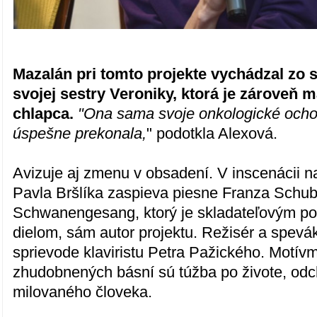
Mazalán pri tomto projekte vychádzal zo
svojej sestry Veroniky, ktorá je zároveň 
chlapca.
"Ona sama svoje onkologické ochor
úspešne prekonala,
" podotkla Alexová.
Avizuje aj zmenu v obsadení. V inscenácii 
Pavla Bršlíka zaspieva piesne Franza Schub
Schwanengesang, ktorý je skladateľovým p
dielom, sám autor projektu. Režisér a spevá
sprievode klaviristu Petra Pažického. Motí
zhudobnených básní sú túžba po živote, odc
milovaného človeka.