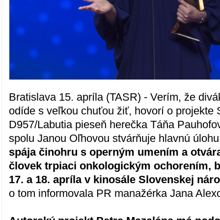
Bratislava 15. apríla (TASR) - Verím, že div
odíde s veľkou chuťou žiť, hovorí o projek
D957/Labutia pieseň herečka Táňa Pauhofov
spolu Janou Oľhovou stvárňuje hlavnú úlohu
spája činohru s operným umením a otvára
človek trpiaci onkologickým ochorením,
17. a 18. apríla v kinosále Slovenskej náro
o tom informovala PR manažérka Jana Alex