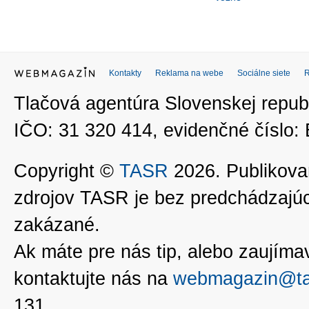
Kontakty
Reklama na webe
Sociálne siete
Tlačová agentúra Slovenskej republ
IČO: 31 320 414, evidenčné číslo
Copyright ©
TASR
2026. Publikovan
zdrojov TASR je bez predchádzaj
zakázané.
Ak máte pre nás tip, alebo zaujímavé
kontaktujte nás na
webmagazin@ta
131