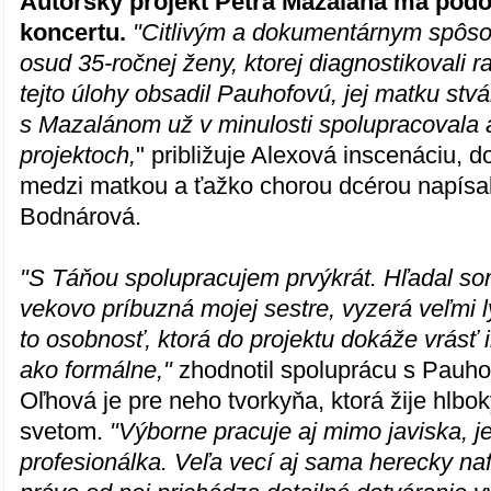
Autorský projekt Petra Mazalána má pod
koncertu.
"Citlivým a dokumentárnym spôs
osud 35-ročnej ženy, ktorej diagnostikovali 
tejto úlohy obsadil Pauhofovú, jej matku stv
s Mazalánom už v minulosti spolupracovala a
projektoch,
" približuje Alexová inscenáciu, do
medzi matkou a ťažko chorou dcérou napísa
Bodnárová.
"S Táňou spolupracujem prvýkrát. Hľadal som
vekovo príbuzná mojej sestre, vyzerá veľmi l
to osobnosť, ktorá do projektu dokáže vrásť i
ako formálne,"
zhodnotil spoluprácu s Pauh
Oľhová je pre neho tvorkyňa, ktorá žije hlb
svetom.
"Výborne pracuje aj mimo javiska, je
profesionálka. Veľa vecí aj sama herecky na