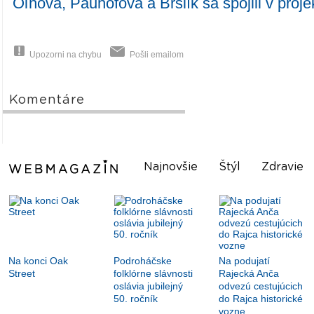
Oľhová, Pauhofová a Bršlík sa spojili v proj
Upozorni na chybu
Pošli emailom
Komentáre
Najnovšie
Štýl
Zdravie
Na konci Oak
Podroháčske
Na podujatí
Street
folklórne slávnosti
Rajecká Anča
oslávia jubilejný
odvezú cestujúcich
50. ročník
do Rajca historické
vozne