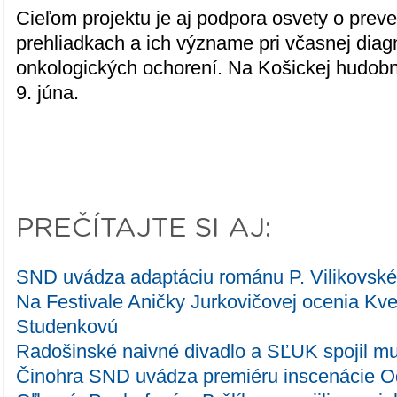
Cieľom projektu je aj podpora osvety o prev
prehliadkach a ich význame pri včasnej diag
onkologických ochorení. Na Košickej hudobne
9. júna.
PREČÍTAJTE SI AJ:
SND uvádza adaptáciu románu P. Vilikovské
Na Festivale Aničky Jurkovičovej ocenia Kv
Studenkovú
Radošinské naivné divadlo a SĽUK spojil mu
Činohra SND uvádza premiéru inscenácie O