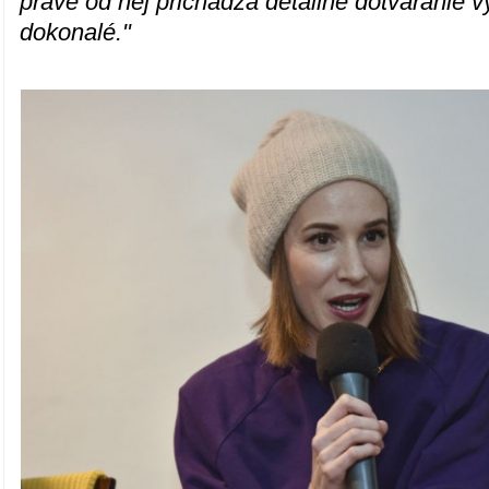
práve od nej prichádza detailné dotváranie vý
dokonalé."