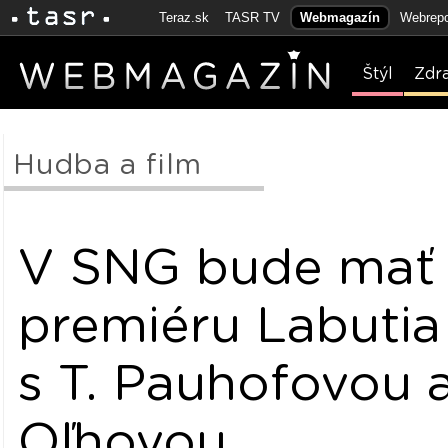
Teraz.sk
TASR TV
Webmagazín
Webrepo
Štýl
Zdr
Hudba a film
V SNG bude mať
premiéru Labutia
s T. Pauhofovou a
Oľhovou