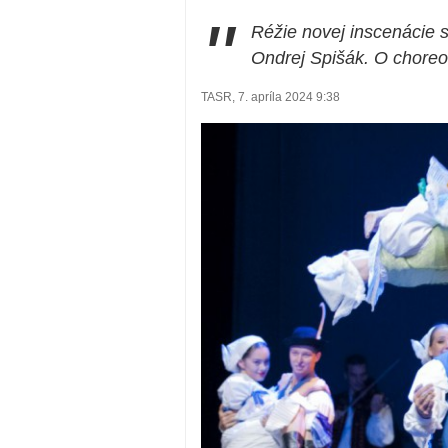
"
Réžie novej inscenácie 
Ondrej Spišák. O choreog
TASR, 7. apríla 2024 9:38