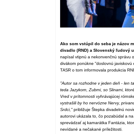
Ako som vstúpil do seba je názov m
divadlo (RND) a Slovenský ľudový u
napísal vtipnú a nekonvenčnú správu o 
divákom ponúkne "doslovnú javiskovú ce
TASR o tom informovala produkcia RN
"Autor sa rozhodne v jeden deň - len t
teda Jazykom, Zubmi, so Slinami, ktoré
Vred v prítomnosti vyhrávajúcej rómskej
vystrašili by ho nervózne Nervy, privan
Srdci,"
približuje Štepka divadelnú novi
autorovi ukázala to, čo pozabúdal a n
sprevádzať aj kamarátka Fantázia, kt
nevídané a nečakané príležitosti.