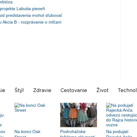
mbióza
 projekte Labutia pieseň
 od predstavenia mohol sľubovať
Akcia B - rozprávanie o mlčaní
ie
Štýl
Zdravie
Cestovanie
Život
Technol
mov
Na konci Oak
Podroháčske
Na podujatí
ju
Street
folklórne slávnosti
Rajecká Anča