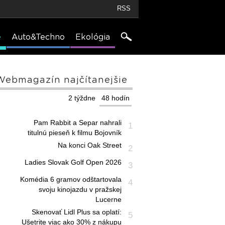
RSS
e
Auto&Techno
Ekológia
Webmagazín najčítanejšie
2 týždne
48 hodín
Pam Rabbit a Separ nahrali
1
titulnú pieseň k filmu Bojovník
Na konci Oak Street
2
Ladies Slovak Golf Open 2026
3
Komédia 6 gramov odštartovala
4
svoju kinojazdu v pražskej
Lucerne
Skenovať Lidl Plus sa oplatí:
5
Ušetrite viac ako 30% z nákupu