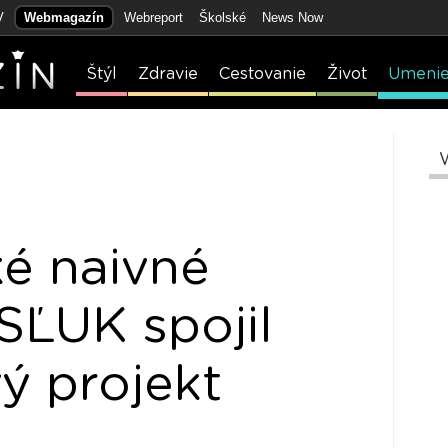
V
Webmagazín
Webreport
Školské
News Now
Štýl
Zdravie
Cestovanie
Život
Umeni
é naivné
 SĽUK spojil
ý projekt