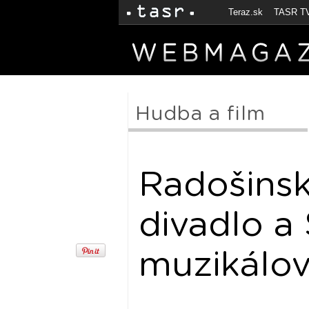
Teraz.sk
TASR T
Hudba a film
Radošinsk
divadlo a
muzikálov