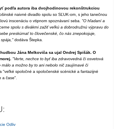
yť podľa autora iba dvojhodinovou rekonštrukciou
šinské naivné divadlo spolu so SĽUK-om, s jeho tanečnou
lovú inscenáciu o vtipnom spoznávaní seba.
"O hľadaní a
me spolu s divákmi zažiť veľkú a dobrodružnú výpravu do
 sebe preskúmať to človečenské, čo nás znepokojuje,
spája,"
dodáva Štepka.
hudbou Jána Melkoviča sa ujal Ondrej Spišák. O
morej.
"Verte, nechce to byť iba zdravovedná či osvetová
o málo a možno by to ani nebolo nič zaujímavé či
 "veľké spoločné a spoločenské scénické a fantazijné
 a čase".
J:
ie Odliv