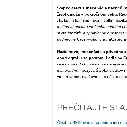
Štepkov text a inscenácia nechcú b
života muža v pokročilom veku.
Rado
zložkou a kapelou, uvedú veľkú muziká
možno aj nachádzaní seba samého chce
sveta fantázie a spomienok a pritom v
podnecuje k rozmýšľaniu a nakoniec aj 
Réžie novej inscenácie s pôvodnou 
choreografiu sa postaral Ladislav C
cesta v nás, to by sa nám naozaj videl
mimoriadne,"
pozýva Štepka divákov na
vandrovanie i uvažovanie o nás, o sebe
PREČÍTAJTE SI A
Činohra SND uvádza premiéru inscenác