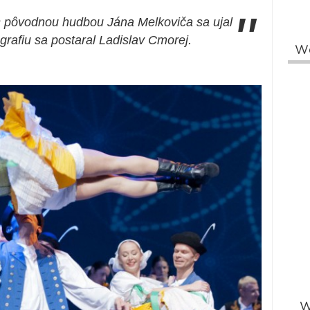
"
s pôvodnou hudbou Jána Melkoviča sa ujal
rafiu sa postaral Ladislav Cmorej.
W
W