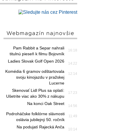
Webmagazín najnovšie
Pam Rabbit a Separ nahrali
16:18
titulnú pieseň k filmu Bojovník
Ladies Slovak Golf Open 2026
14:22
Komédia 6 gramov odštartovala
12:14
svoju kinojazdu v pražskej
Lucerne
Skenovať Lidl Plus sa oplatí:
17:23
Ušetrite viac ako 30% z nákupu
Na konci Oak Street
14:56
Podroháčske folklórne slávnosti
11:49
oslávia jubilejný 50. ročník
Na podujatí Rajecká Anča
10:14