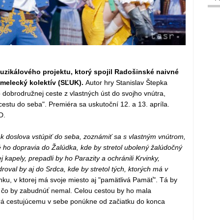
uzikálového projektu, ktorý spojil Radošinské naivné
melecký kolektív (SĽUK).
Autor hry Stanislav Štepka
dobrodružnej ceste z vlastných úst do svojho vnútra,
stu do seba". Premiéra sa uskutoční 12. a 13. apríla.
D.
ak doslova vstúpiť do seba, zoznámiť sa s vlastným vnútrom,
 ho dopravia do Žalúdka, kde by stretol ubolený žalúdočný
 kapely, prepadli by ho Parazity a ochránili Krvinky,
droval by aj do Srdca, kde by stretol tých, ktorých má v
nku, v ktorej má svoje miesto aj "pamätlivá Pamäť". Tá by
a čo by zabudnúť nemal. Celou cestou by ho mala
orá cestujúcemu v sebe ponúkne od začiatku do konca