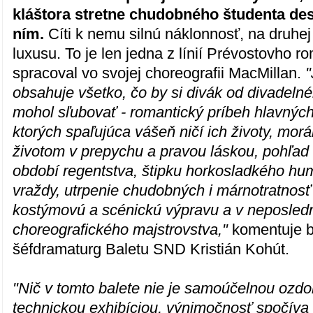
kláštora stretne chudobného študenta des
ním.
Cíti k nemu silnú náklonnosť, na druhej
luxusu. To je len jedna z línií Prévostovho r
spracoval vo svojej choreografii MacMillan.
"
obsahuje všetko, čo by si divák od divadeln
mohol sľubovať - romantický príbeh hlavných
ktorých spaľujúca vášeň ničí ich životy, mor
životom v prepychu a pravou láskou, pohľad 
období regentstva, štipku horkosladkého hu
vraždy, utrpenie chudobných i márnotratnos
kostýmovú a scénickú výpravu a v neposle
choreografického majstrovstva,"
komentuje b
šéfdramaturg Baletu SND Kristián Kohút.
"Nič v tomto balete nie je samoúčelnou ozd
technickou exhibíciou, výnimočnosť spočíva 