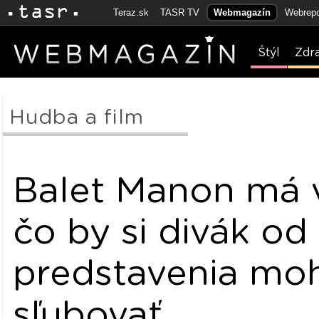
Teraz.sk
TASR TV
Webmagazín
Webrepo
Štýl
Zdr
Hudba a film
Balet Manon má 
čo by si divák od
predstavenia mo
sľubovať