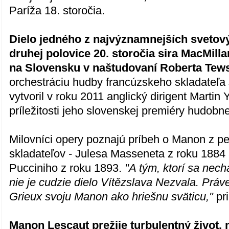
Paríža 18. storočia.
Dielo jedného z najvýznamnejších svetov
druhej polovice 20. storočia sira MacMill
na Slovensku v naštudovaní Roberta Tew
orchestráciu hudby francúzskeho skladateľ
vytvoril v roku 2011 anglický dirigent Martin Y
príležitosti jeho slovenskej premiéry hudobn
Milovníci opery poznajú príbeh o Manon z p
skladateľov - Julesa Masseneta z roku 188
Pucciniho z roku 1893.
"A tým, ktorí sa nec
nie je cudzie dielo Vítězslava Nezvala. Práv
Grieux svoju Manon ako hriešnu sväticu,"
pr
Manon Lescaut prežije turbulentný život, 