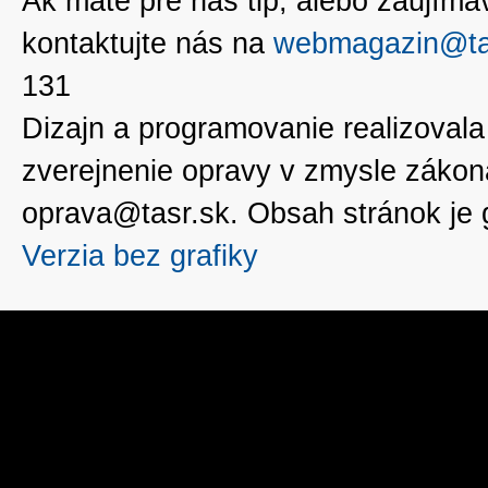
Ak máte pre nás tip, alebo zaujímavé
kontaktujte nás na
webmagazin@ta
131
Dizajn a programovanie realizoval
zverejnenie opravy v zmysle zákon
oprava@tasr.sk. Obsah stránok je
Verzia bez grafiky