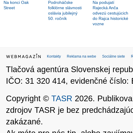
Na konci Oak
Podroháčske
Na podujatí
Street
folklórne slávnosti
Rajecká Anča
oslávia jubilejný
odvezú cestujúcich
50. ročník
do Rajca historické
vozne
Kontakty
Reklama na webe
Sociálne siete
Tlačová agentúra Slovenskej republ
IČO: 31 320 414, evidenčné číslo
Copyright ©
TASR
2026. Publikovan
zdrojov TASR je bez predchádzaj
zakázané.