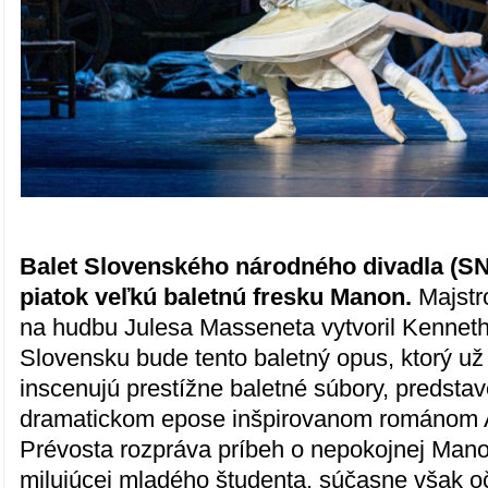
Balet Slovenského národného divadla (SN
piatok veľkú baletnú fresku Manon.
Majstr
na hudbu Julesa Masseneta vytvoril Kennet
Slovensku bude tento baletný opus, ktorý už
inscenujú prestížne baletné súbory, predstav
dramatickom epose inšpirovanom románom A
Prévosta rozpráva príbeh o nepokojnej Mano
milujúcej mladého študenta, súčasne však 