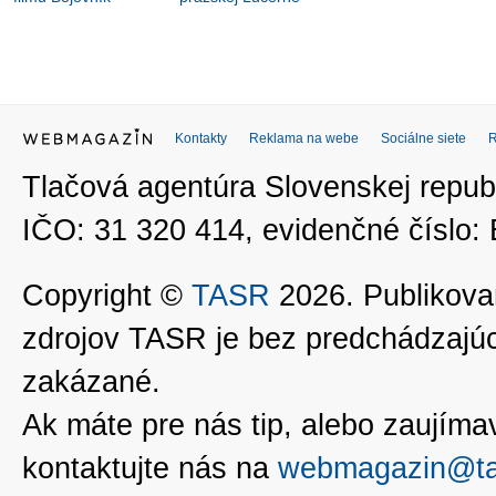
Kontakty
Reklama na webe
Sociálne siete
Tlačová agentúra Slovenskej republ
IČO: 31 320 414, evidenčné číslo
Copyright ©
TASR
2026. Publikovan
zdrojov TASR je bez predchádzaj
zakázané.
Ak máte pre nás tip, alebo zaujímavé
kontaktujte nás na
webmagazin@ta