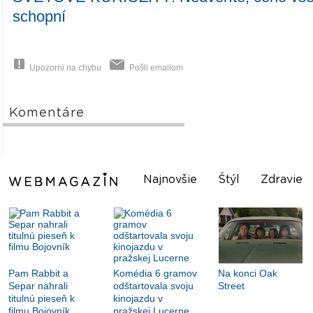
schopní
Upozorni na chybu
Pošli emailom
Komentáre
Najnovšie
Štýl
Zdravie
Pam Rabbit a
Komédia 6 gramov
Na konci Oak
Separ nahrali
odštartovala svoju
Street
titulnú pieseň k
kinojazdu v
filmu Bojovník
pražskej Lucerne