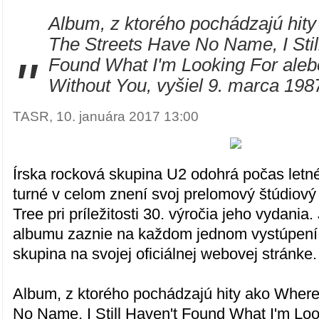
Album, z ktorého pochádzajú hit
The Streets Have No Name, I Stil
"
Found What I'm Looking For aleb
Without You, vyšiel 9. marca 198
TASR, 10. januára 2017 13:00
Írska rocková skupina U2 odohrá počas let
turné v celom znení svoj prelomový štúdiov
Tree pri príležitosti 30. výročia jeho vydania
albumu zaznie na každom jednom vystúpení
skupina na svojej oficiálnej webovej stránke.
Album, z ktorého pochádzajú hity ako Wher
No Name, I Still Haven't Found What I'm Loo