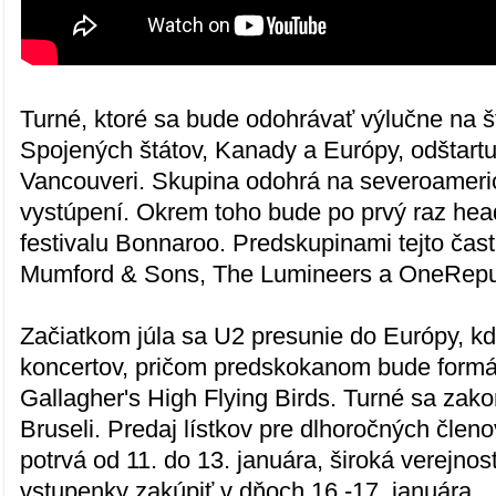
Turné, ktoré sa bude odohrávať výlučne na 
Spojených štátov, Kanady a Európy, odštartu
Vancouveri. Skupina odohrá na severoameri
vystúpení. Okrem toho bude po prvý raz he
festivalu Bonnaroo. Predskupinami tejto čast
Mumford & Sons, The Lumineers a OneRepu
Začiatkom júla sa U2 presunie do Európy, 
koncertov, pričom predskokanom bude formá
Gallagher's High Flying Birds. Turné sa zako
Bruseli. Predaj lístkov pre dlhoročných člen
potrvá od 11. do 13. januára, široká verejno
vstupenky zakúpiť v dňoch 16.-17. januára.