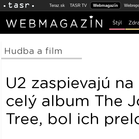
Teraz.sk
TASR TV
Webmagazín
Webrepo
Štýl
Zdr
Hudba a film
U2 zaspievajú na
celý album The 
Tree, bol ich pr