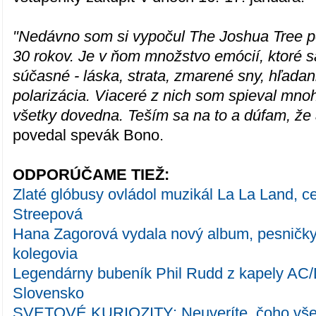
"Nedávno som si vypočul The Joshua Tree p
30 rokov. Je v ňom množstvo emócií, ktoré s
súčasné - láska, strata, zmarené sny, hľadan
polarizácia. Viaceré z nich som spieval mnoh
všetky dovedna. Teším sa na to a dúfam, že 
povedal spevák Bono.
ODPORÚČAME TIEŽ:
Zlaté glóbusy ovládol muzikál La La Land, ce
Streepová
Hana Zagorová vydala nový album, pesničky j
kolegovia
Legendárny bubeník Phil Rudd z kapely AC/
Slovensko
SVETOVÉ KURIOZITY: Neuveríte, čoho všet