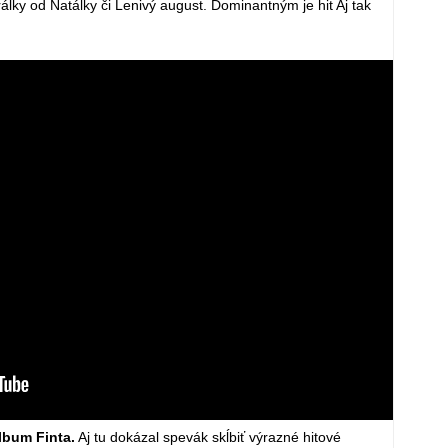
álky od Natálky či Lenivý august. Dominantným je hit Aj tak
lbum Finta.
Aj tu dokázal spevák skĺbiť výrazné hitové