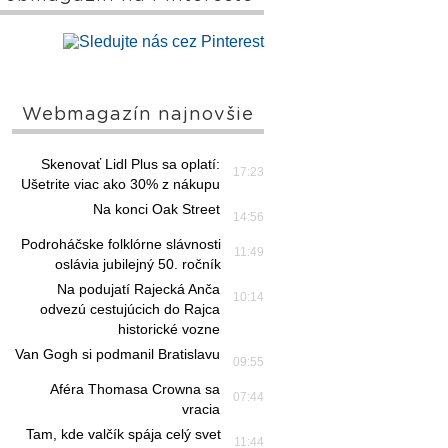
Webmagazín najnovšie
Skenovať Lidl Plus sa oplatí:
17:23
Ušetrite viac ako 30% z nákupu
Na konci Oak Street
14:56
Podroháčske folklórne slávnosti
11:49
oslávia jubilejný 50. ročník
Na podujatí Rajecká Anča
10:14
odvezú cestujúcich do Rajca
historické vozne
Van Gogh si podmanil Bratislavu
09:55
Aféra Thomasa Crowna sa
07:44
vracia
Tam, kde valčík spája celý svet
11:44