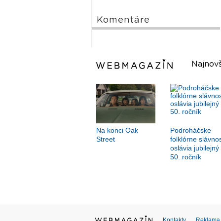
Komentáre
Najnovš
Na konci Oak
Podroháčske
Street
folklórne slávnos
oslávia jubilejný
50. ročník
Kontakty
Reklama