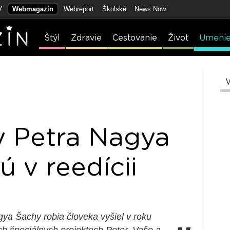
V
Webmagazín
Webreport
Školské
News Now
Štýl
Zdravie
Cestovanie
Život
Umeni
y Petra Nagya
 v reedícii
ya Šachy robia človeka vyšiel v roku