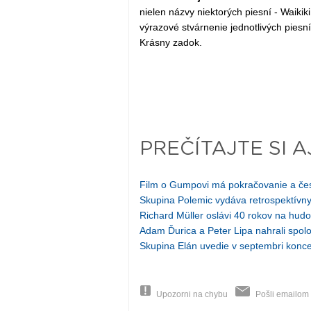
nielen názvy niektorých piesní - Waik
výrazové stvárnenie jednotlivých piesn
Krásny zadok.
PREČÍTAJTE SI A
Film o Gumpovi má pokračovanie a če
Skupina Polemic vydáva retrospektív
Richard Müller oslávi 40 rokov na hud
Adam Ďurica a Peter Lipa nahrali spol
Skupina Elán uvedie v septembri konc
Upozorni na chybu
Pošli emailom