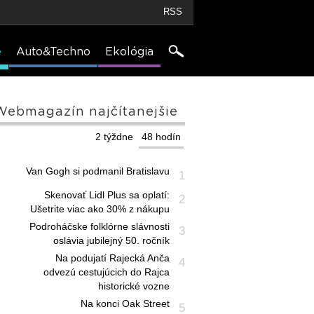
RSS
e
Auto&Techno
Ekológia
Webmagazín najčítanejšie
2 týždne
48 hodín
Van Gogh si podmanil Bratislavu
1
Skenovať Lidl Plus sa oplatí:
2
Ušetrite viac ako 30% z nákupu
Podroháčske folklórne slávnosti
3
oslávia jubilejný 50. ročník
Na podujatí Rajecká Anča
4
odvezú cestujúcich do Rajca
historické vozne
Na konci Oak Street
5