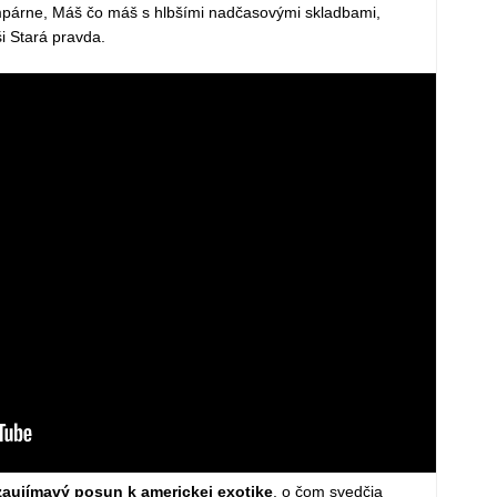
ampárne, Máš čo máš s hlbšími nadčasovými skladbami,
i Stará pravda.
 zaujímavý posun k americkej exotike
, o čom svedčia