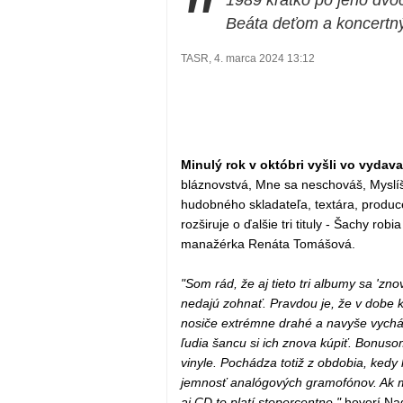
"
1989 krátko po jeho dvoc
Beáta deťom a koncertný
TASR, 4. marca 2024 13:12
Minulý rok v októbri vyšli vo vydav
bláznovstvá, Mne sa neschováš, Myslíš 
hudobného skladateľa, textára, produce
rozširuje o ďalšie tri tituly - Šachy ro
manažérka Renáta Tomášová.
"Som rád, že aj tieto tri albumy sa 'zn
nedajú zohnať. Pravdou je, že v dobe k
nosiče extrémne drahé a navyše vychá
ľudia šancu si ich znova kúpiť. Bonuso
vinyle. Pochádza totiž z obdobia, kedy 
jemnosť analógových gramofónov. Ak mát
aj CD to platí stopercentne,"
hovorí Na