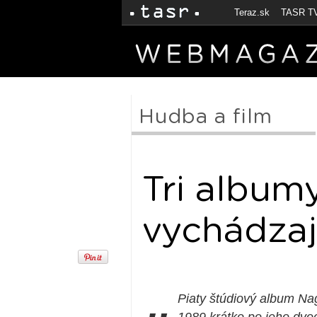
Teraz.sk
TASR T
Hudba a film
Tri album
vychádzajú
Piaty štúdiový album Nag