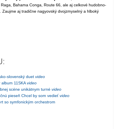
iki Raga, Bahama Conga, Route 66, ale aj celkové hudobno-
í. Zaujme aj tradične nagyovský dvojzmyselný a hlboký
J:
sko-slovenský duet
video
ny album 11SKA
video
obnej scéne unikátnym turné
video
očnú pieseň Chcel by som vedieť
video
ert so symfonickým orchestrom