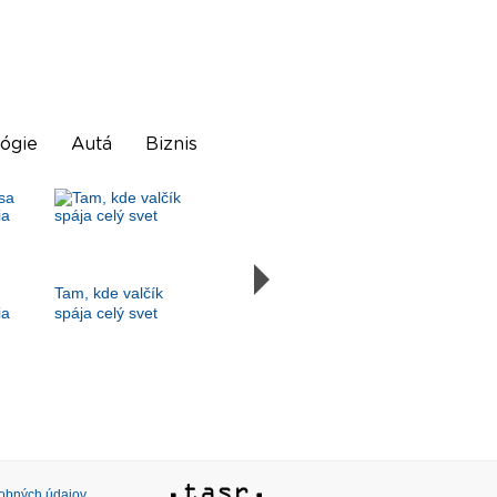
ógie
Autá
Biznis
Tam, kde valčík
ia
spája celý svet
sobných údajov