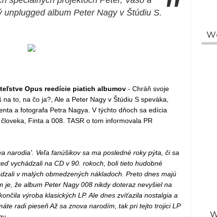
"
h špeciálnych projektoch Peter, Vašo a
 unplugged album Peter Nagy v Štúdiu S.
W
ateľstve Opus reedície piatich albumov
- Chráň svoje
na to, na čo ja?, Ale a Peter Nagy v Štúdiu S speváka,
nta a fotografa Petra Nagya. V týchto dňoch sa edícia
bia človeka, Finta a 008. TASR o tom informovala PR
ova narodia'. Veľa fanúšikov sa ma posledné roky pýta, či sa
eď vychádzali na CD v 90. rokoch, boli tieto hudobné
dzali v malých obmedzených nákladoch. Preto dnes majú
m je, že album Peter Nagy 008 nikdy doteraz nevyšiel na
končila výroba klasických LP. Ale dnes zvíťazila nostalgia a
e radi pieseň Až sa znova narodím, tak pri tejto trojici LP
W
gy.