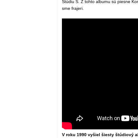
Štúdiu S. Z tohto albumu sú piesne Kor
sme frajeri.
V roku 1990 vyšiel šiesty štúdiový a