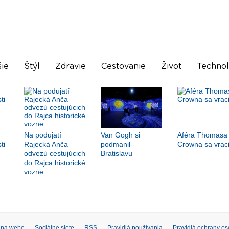
ie
Štýl
Zdravie
Cestovanie
Život
Technol
Na podujatí
Van Gogh si
Aféra Thomasa
ti
Rajecká Anča
podmanil
Crowna sa vrac
odvezú cestujúcich
Bratislavu
do Rajca historické
vozne
 na webe
Sociálne siete
RSS
Pravidlá používania
Pravidlá ochrany o