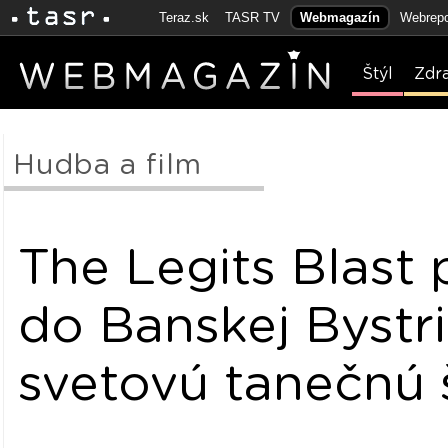
Teraz.sk
TASR TV
Webmagazín
Webrepo
Štýl
Zdr
Hudba a film
The Legits Blast 
do Banskej Bystr
svetovú tanečnú 