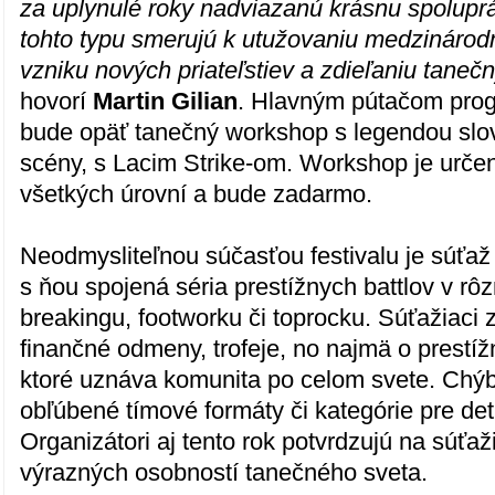
za uplynulé roky nadviazanú krásnu spolupr
tohto typu smerujú k utužovaniu medzinárod
vzniku nových priateľstiev a zdieľaniu taneč
hovorí
Martin Gilian
. Hlavným pútačom pro
bude opäť tanečný workshop s legendou slo
scény, s Lacim Strike-om. Workshop je urče
všetkých úrovní a bude zadarmo.
Neodmysliteľnou súčasťou festivalu je súťa
s ňou spojená séria prestížnych battlov v rô
breakingu, footworku či toprocku. Súťažiaci
finančné odmeny, trofeje, no najmä o prestíž
ktoré uznáva komunita po celom svete. Chý
obľúbené tímové formáty či kategórie pre deti
Organizátori aj tento rok potvrdzujú na súťaž
výrazných osobností tanečného sveta.