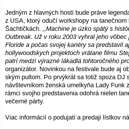
Jedným z hlavných hostí bude práve legend
z USA, ktorý odučí workshopy na tanečnom
Šachtičkách.
,,Machine je úzko spätý s histó
Outbreak. Už v roku 2003 vyhral jeho vôbec 
Floride a počas svojej kariéry sa predstavil a
hollywoodskych projektoch vrátane filmu St
patrí medzi výrazné lákadlá tohtoročného pr
organizátor. Novinkou na festivale bude aj 
ským pultom. Po prvýkrát sa totiž spoza DJ 
návštevníkom ženská umelkyňa Lady Funk z
rámci svojho predstavenia odohrá nielen tan
večerné párty.
Viac informácií o podujatí a predaji lístkov 