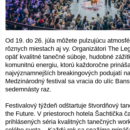
Od 19. do 26. júla môžete pulzujúcu atmosfé
rôznych miestach aj vy. Organizátori The Leg
opäť kvalitné tanečné súboje, hudobné zážit
komunitnú energiu, ktorú každoročne prináša
najvýznamnejších breakingových podujatí na
Medzinárodný festival sa vracia do ulíc Bans
sedemnásty raz.
Festivalový týždeň odštartuje štvordňový ta
the Future. V priestoroch hotela Šachtička 
prihlásených séria kvalitných tanečných wor
celého sveta.
,,Každý rok sa snažíme prináš