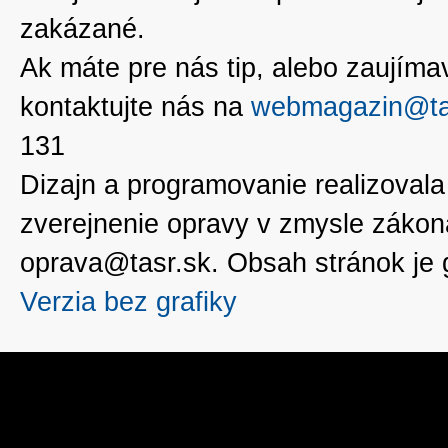
zakázané.
Ak máte pre nás tip, alebo zaujímavé
kontaktujte nás na
webmagazin@ta
131
Dizajn a programovanie realizoval
zverejnenie opravy v zmysle zákon
oprava@tasr.sk. Obsah stránok je
Verzia bez grafiky