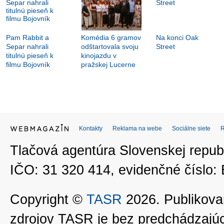
Pam Rabbit a
Komédia 6 gramov
Na konci Oak
Separ nahrali
odštartovala svoju
Street
titulnú pieseň k
kinojazdu v
filmu Bojovník
pražskej Lucerne
Kontakty
Reklama na webe
Sociálne siete
Tlačová agentúra Slovenskej republ
IČO: 31 320 414, evidenčné číslo
Copyright ©
TASR
2026. Publikovan
zdrojov TASR je bez predchádzaj