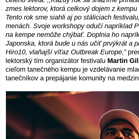
zmes lektorov, ktorá celkový dojem z kempu 
Tento rok sme siahli aj po stáliciach festivalu
menách. Svoje workshopy odučí napríklad 
na kempe nemôže chýbať. Doplnia ho napríkl
Japonska, ktorá bude u nás učiť prvýkrát a pr
Hiro10, vlaňajší víťaz Outbreak Europe,”
pred
lektorský tím organizátor festivalu
Martin Gil
cieľom tanečného kempu je vzdelávanie mla
tanečníkov a prepájanie komunity na medzin