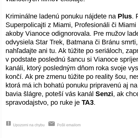
Kriminálne ladenú ponuku nájdete na
Plus
. 
Superpolicajti z Miami, Profesionáli či Miami 
akoby Vianoce odignorovala. Pre mužov lad
odvysiela Star Trek, Batmana či Bránu smrti
nahľadajte ani tu. Ak túžite po seriáloch, zap
v podstate poslednú šancu si Vianoce spríje
kanáli, ktorý posledným dňom roka svoje vysi
končí. Ak pre zmenu túžite po reality šou, 
ktorá má ich bohatú ponuku pripravenú aj na
bavia šlágre, poteší vás kanál
Senzi
, ak chc
spravodajstvo, po ruke je
TA3
.
Upozorni na chybu
Pošli emailom