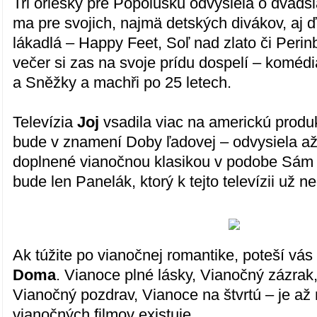
Tri oriešky pre Popolušku odvysiela o dvads
ma pre svojich, najmä detských divákov, aj 
lákadlá – Happy Feet, Soľ nad zlato či Peri
večer si zas na svoje prídu dospelí – koméd
a Sněžky a machři po 25 letech.
Televízia
Joj
vsadila viac na americkú produ
bude v znamení Doby ľadovej – odvysiela až t
doplnené vianočnou klasikou v podobe Sá
bude len Panelák, ktorý k tejto televízii už n
Ak túžite po vianočnej romantike, poteší vá
Doma
. Vianoce plné lásky, Vianočný zázrak
Vianočný pozdrav, Vianoce na štvrtú – je až 
vianočných filmov existuje.