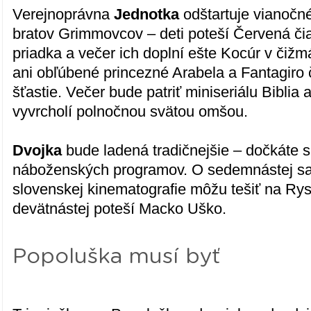
Verejnoprávna
Jednotka
odštartuje vianoč
bratov Grimmovcov – deti poteší Červená či
priadka a večer ich doplní ešte Kocúr v či
ani obľúbené princezné Arabela a Fantagiro 
šťastie. Večer bude patriť miniseriálu Biblia
vyvrcholí polnočnou svätou omšou.
Dvojka
bude ladená tradičnejšie – dočkáte s
náboženských programov. O sedemnástej sa
slovenskej kinematografie môžu tešiť na Rysa
devätnástej poteší Macko Uško.
Popoluška musí byť