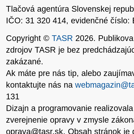
Tlačová agentúra Slovenskej republ
IČO: 31 320 414, evidenčné číslo
Copyright ©
TASR
2026. Publikovan
zdrojov TASR je bez predchádzaj
zakázané.
Ak máte pre nás tip, alebo zaujímavé
kontaktujte nás na
webmagazin@ta
131
Dizajn a programovanie realizoval
zverejnenie opravy v zmysle zákon
oprava@tasr.sk. Obsah stránok je