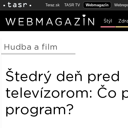
Teraz.sk
TASR TV
Webmagazín
Webrepo
Štýl
Zdr
Hudba a film
Štedrý deň pred
televízorom: Čo
program?