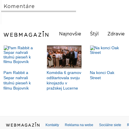
Komentáre
Najnovšie
Štýl
Zdravie
Pam Rabbit a
Komédia 6 gramov
Na konci Oak
Separ nahrali
odštartovala svoju
Street
titulnú pieseň k
kinojazdu v
filmu Bojovník
pražskej Lucerne
Kontakty
Reklama na webe
Sociálne siete