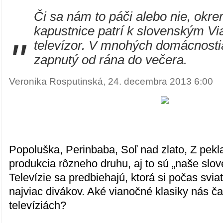
Či sa nám to páči alebo nie, okr
kapustnice patrí k slovenským Vi
"
televízor. V mnohých domácnosti
zapnutý od rána do večera.
Veronika Rosputinská, 24. decembra 2013 6:00
Popoluška, Perinbaba, Soľ nad zlato, Z pekl
produkcia rôzneho druhu, aj to sú „naše slo
Televízie sa predbiehajú, ktorá si počas svi
najviac divákov. Aké vianočné klasiky nás ča
televíziách?