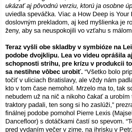
ukázať aj pôvodnú verziu, ktorú ja osobne úp
uviedla speváčka. Viac a How Deep is Your 
doslovným prekladom, aj ked myšlienka je r
ženy, aby sa neuspokojili vo vzťahu s málom
Teraz vyšli obe skladby v symbióze na L
podobe dvojklipu. Lea vo videu oprášila a
schopnosti strihu, pre krízu v produkcii tot
sa nestihne vôbec urobiť.
“Všetko bolo pri
točiť v uliciach Bratislavy, ale vždy nám pad
kto v tom čase nemohol. Mrzelo ma to, tak s
nebudem už na nič a nikoho čakať a urobím t
traktory padali, ten song si ho zaslúži,” prezr
finálnej podobe pomohol Pierre Lexis (Majsel
Dancefloor) s dotáčkami častí so spevom. “T
pred vydaním večer v zime, na ihrisku v Petrža