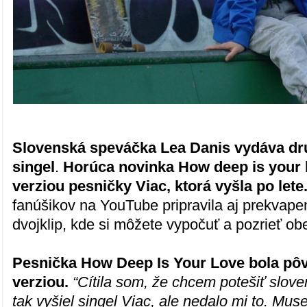
Slovenská speváčka Lea Danis vydáva dru
singel
.
Horúca novinka How deep is your l
verziou pesničky Viac, ktorá vyšla po lete
fanúšikov na YouTube pripravila aj prekvape
dvojklip, kde si môžete vypočuť a pozrieť obe
Pesnička How Deep Is Your Love bola pô
verziou.
“Cítila som, že chcem potešiť slove
tak vyšiel singel Viac, ale nedalo mi to. Mu