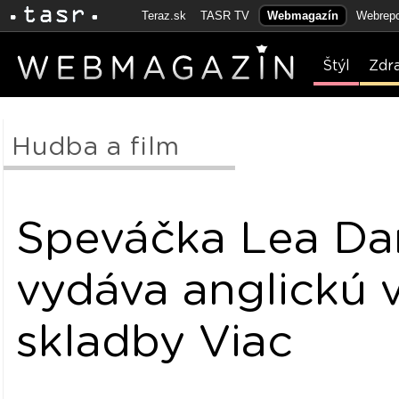
Teraz.sk
TASR TV
Webmagazín
Webrepo
Štýl
Zdr
Hudba a film
Speváčka Lea Da
vydáva anglickú 
skladby Viac