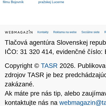
filmu Bojovník
pražskej Lucerne
Kontakty
Reklama na webe
Sociálne siete
Tlačová agentúra Slovenskej republ
IČO: 31 320 414, evidenčné číslo
Copyright ©
TASR
2026. Publikovan
zdrojov TASR je bez predchádzaj
zakázané.
Ak máte pre nás tip, alebo zaujímavé
kontaktujte nás na
webmagazin@ta