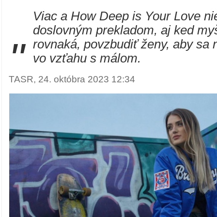
Viac a How Deep is Your Love ni
doslovným prekladom, aj ked myš
"
rovnaká, povzbudiť ženy, aby sa n
vo vzťahu s málom.
TASR, 24. októbra 2023 12:34