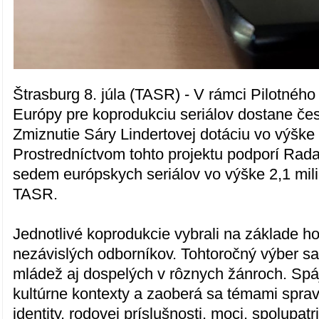
Štrasburg 8. júla (TASR) - V rámci Pilotné
Európy pre koprodukciu seriálov dostane čes
Zmiznutie Sáry Lindertovej dotáciu vo výške
Prostredníctvom tohto projektu podporí Rad
sedem európskych seriálov vo výške 2,1 mili
TASR.
Jednotlivé koprodukcie vybrali na základe h
nezávislých odborníkov. Tohtoročný výber sa
mládež aj dospelých v rôznych žánroch. Spá
kultúrne kontexty a zaoberá sa témami spravo
identity, rodovej príslušnosti, moci, spolupatr