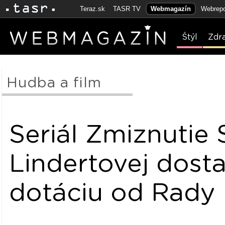
Teraz.sk
TASR TV
Webmagazín
Webrepo
Štýl
Zdr
Hudba a film
Seriál Zmiznutie 
Lindertovej dost
dotáciu od Rady