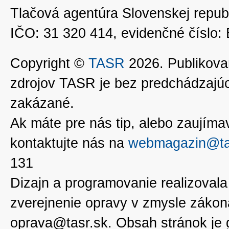
Tlačová agentúra Slovenskej republ
IČO: 31 320 414, evidenčné číslo
Copyright ©
TASR
2026. Publikovan
zdrojov TASR je bez predchádzaj
zakázané.
Ak máte pre nás tip, alebo zaujímavé
kontaktujte nás na
webmagazin@ta
131
Dizajn a programovanie realizoval
zverejnenie opravy v zmysle zákon
oprava@tasr.sk. Obsah stránok je