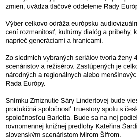
zmien, uvádza tlačové oddelenie Rady Euró
Výber celkovo odráža európsku audiovizuálnu
cení rozmanitosť, kultúrny dialóg a príbehy, 
naprieč generáciami a hranicami.
Zo siedmich vybraných seriálov tvoria ženy 4
scenáristov a režisérov. Zastúpených je cel
národných a regionálnych alebo menšinovýc
Rada Európy.
Snímku Zmiznutie Sáry Lindertovej bude vie
produkčná spoločnosť Truestory spolu s če
spoločnosťou Barletta. Bude sa na nej podieľ
rovnomennej knižnej predlohy Kateřina Šard
slovenským scenáristom Mirom Šifrom.