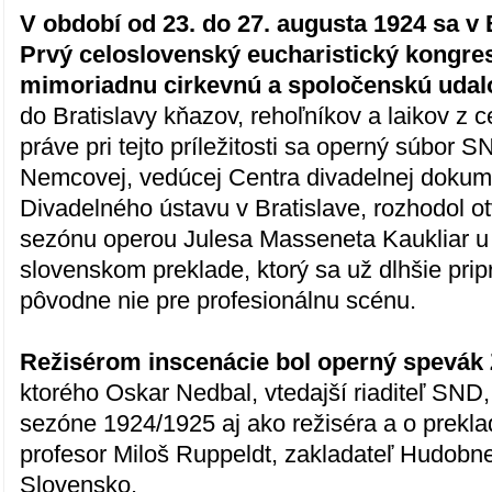
V období od 23. do 27. augusta 1924 sa v 
Prvý celoslovenský eucharistický kongres
mimoriadnu cirkevnú a spoločenskú udal
do Bratislavy kňazov, rehoľníkov a laikov z 
práve pri tejto príležitosti sa operný súbor
Nemcovej, vedúcej Centra divadelnej dokum
Divadelného ústavu v Bratislave, rozhodol ot
sezónu operou Julesa Masseneta Kaukliar u
slovenskom preklade, ktorý sa už dlhšie prip
pôvodne nie pre profesionálnu scénu.
Režisérom inscenácie bol operný spevák 
ktorého Oskar Nedbal, vtedajší riaditeľ SND
sezóne 1924/1925 aj ako režiséra a o prekla
profesor Miloš Ruppeldt, zakladateľ Hudobne
Slovensko.