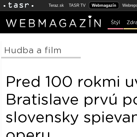
Teraz.sk
TASR TV
Webmagazín
Webrepo
Štýl
Zdr
Hudba a film
Pred 100 rokmi uv
Bratislave prvú p
slovensky spieva
operu