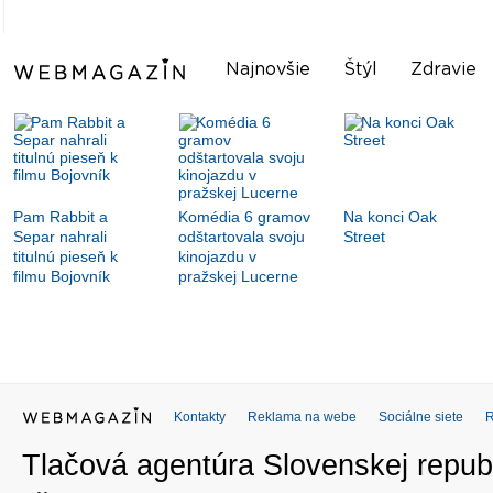
Najnovšie
Štýl
Zdravie
Pam Rabbit a
Komédia 6 gramov
Na konci Oak
Separ nahrali
odštartovala svoju
Street
titulnú pieseň k
kinojazdu v
filmu Bojovník
pražskej Lucerne
Kontakty
Reklama na webe
Sociálne siete
Tlačová agentúra Slovenskej republ