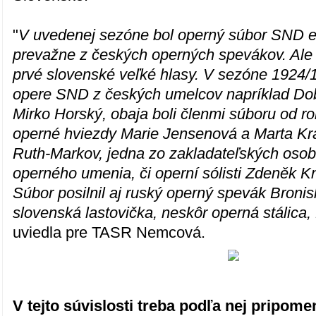
"
V uvedenej sezóne bol operný súbor SND eš
prevažne z českých operných spevákov. Ale u
prvé slovenské veľké hlasy. V sezóne 1924/1
opere SND z českých umelcov napríklad D
Mirko Horský, obaja boli členmi súboru od r
operné hviezdy Marie Jensenová a Marta Kr
Ruth-Markov, jedna zo zakladateľských oso
operného umenia, či operní sólisti Zdeněk Kn
Súbor posilnil aj ruský operný spevák Bronis
slovenská lastovička, neskôr operná stálica
uviedla pre TASR Nemcová.
V tejto súvislosti treba podľa nej pripom