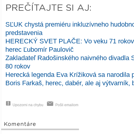
PREČÍTAJTE SI AJ:
SĽUK chystá premiéru inkluzívneho hudobn
predstavenia
HERECKÝ SVET PLAČE: Vo veku 71 rokov
herec Ľubomír Paulovič
Zakladateľ Radošinského naivného divadla 
80 rokov
Herecká legenda Eva Krížiková sa narodila 
Boris Farkaš, herec, dabér, ale aj výtvarník
Upozorni na chybu
Pošli emailom
Komentáre