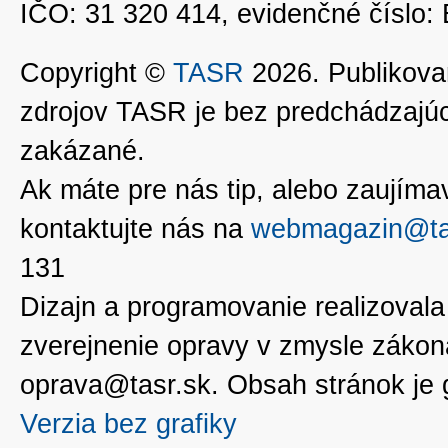
IČO: 31 320 414, evidenčné číslo
Copyright ©
TASR
2026. Publikovan
zdrojov TASR je bez predchádzaj
zakázané.
Ak máte pre nás tip, alebo zaujímavé
kontaktujte nás na
webmagazin@ta
131
Dizajn a programovanie realizoval
zverejnenie opravy v zmysle zákon
oprava@tasr.sk. Obsah stránok je
Verzia bez grafiky