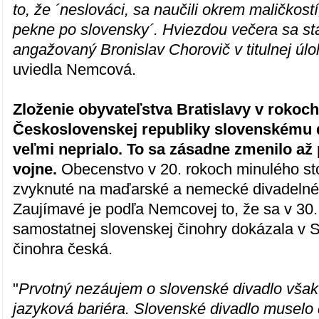
to, že ´neslováci, sa naučili okrem maličkost
pekne po slovensky´. Hviezdou večera sa sta
angažovaný Bronislav Chorovič v titulnej úl
uviedla Nemcová.
Zloženie obyvateľstva Bratislavy v rokoch
Československej republiky slovenskému d
veľmi neprialo. To sa zásadne zmenilo až 
vojne.
Obecenstvo v 20. rokoch minulého sto
zvyknuté na maďarské a nemecké divadelné 
Zaujímavé je podľa Nemcovej to, že sa v 30.
samostatnej slovenskej činohry dokázala v 
činohra česká.
"
Prvotný nezáujem o slovenské divadlo vša
jazyková bariéra. Slovenské divadlo muselo 