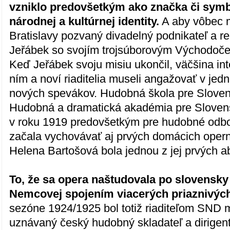
vzniklo predovšetkým ako značka či symbo
národnej a kultúrnej identity.
A aby vôbec m
Bratislavy pozvaný divadelný podnikateľ a re
Jeřábek so svojím trojsúborovým Východoč
Keď Jeřábek svoju misiu ukončil, väčšina int
ním a noví riaditelia museli angažovať v jed
nových spevákov. Hudobná škola pre Sloven
Hudobná a dramatická akadémia pre Slovens
v roku 1919 predovšetkým pre hudobné odb
začala vychovávať aj prvých domácich oper
Helena Bartošová bola jednou z jej prvých a
To, že sa opera naštudovala po slovensky
Nemcovej spojením viacerých priaznivých
sezóne 1924/1925 bol totiž riaditeľom SND
uznávaný český hudobný skladateľ a dirigen