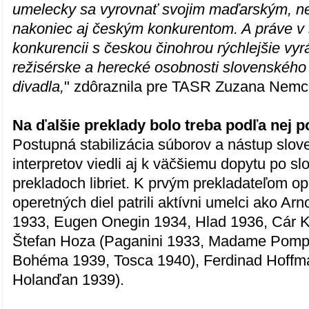
umelecky sa vyrovnať svojim maďarským, 
nakoniec aj českým konkurentom. A práve v
konkurencii s českou činohrou rýchlejšie vyrá
režisérske a herecké osobnosti slovenského
divadla,
" zdôraznila pre TASR Zuzana Nemc
Na ďalšie preklady bolo treba podľa nej p
Postupná stabilizácia súborov a nástup slov
interpretov viedli aj k väčšiemu dopytu po s
prekladoch libriet. K prvým prekladateľom op
operetných diel patrili aktívni umelci ako Arn
1933, Eugen Onegin 1934, Hlad 1936, Cár K
Štefan Hoza (Paganini 1933, Madame Pomp
Bohéma 1939, Tosca 1940), Ferdinad Hoffma
Holanďan 1939).