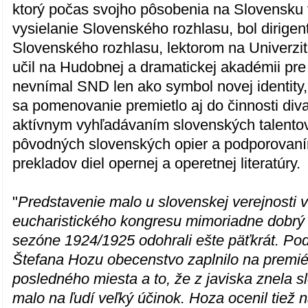
ktorý počas svojho pôsobenia na Slovensku 
vysielanie Slovenského rozhlasu, bol dirige
Slovenského rozhlasu, lektorom na Univerz
učil na Hudobnej a dramatickej akadémii pr
nevnímal SND len ako symbol novej identity, 
sa pomenovanie premietlo aj do činnosti diva
aktívnym vyhľadávaním slovenských talentov
pôvodných slovenských opier a podporovan
prekladov diel opernej a operetnej literatúry.
"
Predstavenie malo u slovenskej verejnosti 
eucharistického kongresu mimoriadne dobrý 
sezóne 1924/1925 odohrali ešte päťkrát. Po
Štefana Hozu obecenstvo zaplnilo na premié
posledného miesta a to, že z javiska znela s
malo na ľudí veľký účinok. Hoza ocenil tiež 