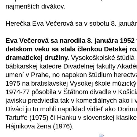
najmenších divákov.
Herečka Eva Večerová sa v sobotu 8. január
Eva Večerová sa narodila 8. januára 1952 
detskom veku sa stala členkou Detskej ro
dramatickej družiny.
Vysokoškolské štúdiá
bábkarskej katedre Divadelnej fakulty Akad
umení v Prahe, no napokon štúdium herectva
1975 na bratislavskej Vysokej škole múzick
1974-77 pôsobila v Štátnom divadle v Košici
javisku predviedla tak v komediálnych ako i
Diváci ju tu mohli napríklad vidieť ako Dorinu
Tartuffe (1975) či Hanku v slovenskej klasike
Hájnikova žena (1976).