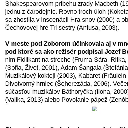
Shakespearovom príbehu zrady Macbeth (199
jednu z čarodejníc. Rovno troch úloh (Koket
sa zhostila v inscenácii Hra snov (2000) a obj
Čechovovej hre Tri sestry (Anfusa, 2003).
V meste pod Zoborom účinkovala aj v mn
pod ktoré sa ako režisér podpísal Jozef 
nim Fidlikant na streche (Fruma-Sára, Rifka
(Sofia, Život, 2001), Adam Šangala (Štefáni
Muzikálový koktejl (2003), Kabaret (Fräulein
Divotvorný hrniec (Šeherezáda, 2006). Večer
súčasťou muzikálov Báthoryčka (Ilona, 2000)
(Valika, 2013) alebo Povolanie pápež (Zenób