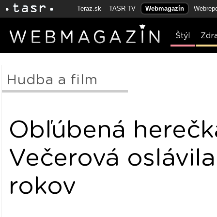
Teraz.sk
TASR TV
Webmagazín
Webrepo
Štýl
Zdr
Hudba a film
Obľúbená herečk
Večerová oslávil
rokov