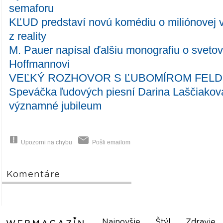
semaforu
KĽUD predstaví novú komédiu o miliónovej 
z reality
M. Pauer napísal ďalšiu monografiu o svetov
Hoffmannovi
VEĽKÝ ROZHOVOR S ĽUBOMÍROM FELDE
Speváčka ľudových piesní Darina Laščiakov
významné jubileum
Upozorni na chybu
Pošli emailom
Komentáre
Najnovšie
Štýl
Zdravie