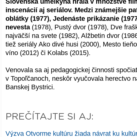
Slovenská umelkyňa hrala v množstve fil
inscenácií aj seriálov. Medzi známejšie p
oblátky (1977), Jedenáste prikázanie (197
nevesta
(1978), Pustý dvor (1978), Dve fraš
najväčší na svete (1982), Alžbetin dvor (1986
tiež seriály Ako divé husi (2000), Mesto tieňo
víno (2012) či Kolabs (2015).
Venovala sa aj pedagogickej činnosti spočia
v Topoľčanoch, neskôr vyučovala herectvo 
Banskej Bystrici.
PREČÍTAJTE SI AJ:
Výzva Otvorme kultúru žiada návrat ku kul