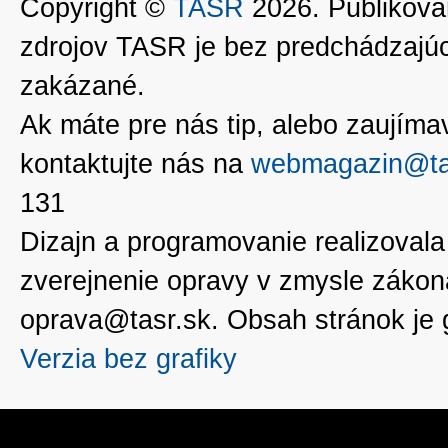
Copyright ©
TASR
2026. Publikovan
zdrojov TASR je bez predchádzaj
zakázané.
Ak máte pre nás tip, alebo zaujímavé
kontaktujte nás na
webmagazin@ta
131
Dizajn a programovanie realizoval
zverejnenie opravy v zmysle zákon
oprava@tasr.sk. Obsah stránok je
Verzia bez grafiky