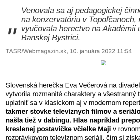
Venovala sa aj pedagogickej činn
na konzervatóriu v Topoľčanoch,
"
vyučovala herectvo na Akadémii 
Banskej Bystrici.
TASR/Webmagazin.sk, 10. januára 2022 11:54
Slovenská herečka Eva Večerová na divade
vytvorila rozmanité charaktery a všestranný t
uplatniť sa v klasickom aj v modernom reper
takmer stovke televíznych filmov a seriálo
našla tiež v dabingu. Hlas napríklad prep
kreslenej postavičke včielke Maji
v rovno
rozprávkovom televíznom seriáli, čím si získa