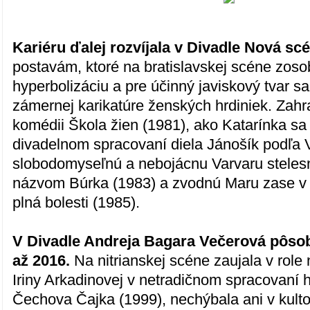
Kariéru ďalej rozvíjala v Divadle Nová sc
postavám, ktoré na bratislavskej scéne zoso
hyperbolizáciu a pre účinný javiskový tvar s
zámernej karikatúre ženských hrdiniek. Zahra
komédii Škola žien (1981), ako Katarínka sa 
divadelnom spracovaní diela Jánošík podľa V
slobodomyseľnú a nebojácnu Varvaru stelesn
názvom Búrka (1983) a zvodnú Maru zase v 
plná bolesti (1985).
V Divadle Andreja Bagara Večerová pôsob
až 2016.
Na nitrianskej scéne zaujala v role 
Iriny Arkadinovej v netradičnom spracovaní 
Čechova Čajka (1999), nechýbala ani v kul