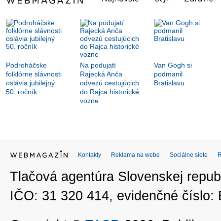
Podroháčske
Na podujatí
Van Gogh si
folklórne slávnosti
Rajecká Anča
podmanil
oslávia jubilejný
odvezú cestujúcich
Bratislavu
50. ročník
do Rajca historické
vozne
Kontakty
Reklama na webe
Sociálne siete
Tlačová agentúra Slovenskej republ
IČO: 31 320 414, evidenčné číslo