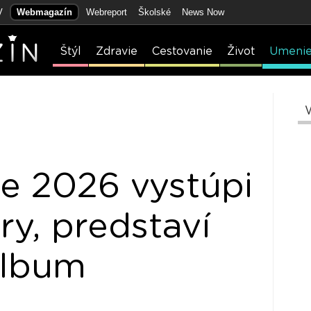
V
Webmagazín
Webreport
Školské
News Now
Štýl
Zdravie
Cestovanie
Život
Umeni
e 2026 vystúpi
ry, predstaví
album