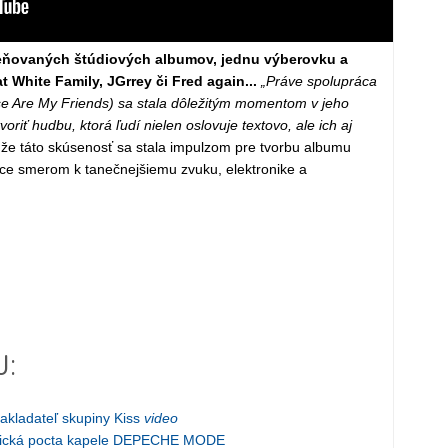
ceňovaných štúdiových albumov, jednu výberovku a
 White Family, JGrrey či Fred again...
„Práve spolupráca
se Are My Friends) sa stala dôležitým momentom v jeho
voriť hudbu, ktorá ľudí nielen oslovuje textovo, ale ich aj
že táto skúsenosť sa stala impulzom pre tvorbu albumu
ice smerom k tanečnejšiemu zvuku, elektronike a
J:
kladateľ skupiny Kiss
video
onická pocta kapele DEPECHE MODE