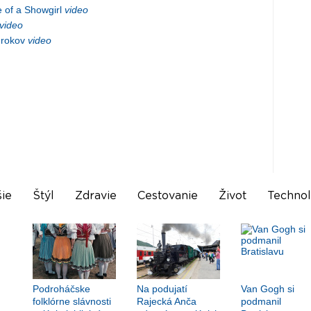
e of a Showgirl
video
video
 rokov
video
ie
Štýl
Zdravie
Cestovanie
Život
Technol
Podroháčske
Na podujatí
Van Gogh si
folklórne slávnosti
Rajecká Anča
podmanil