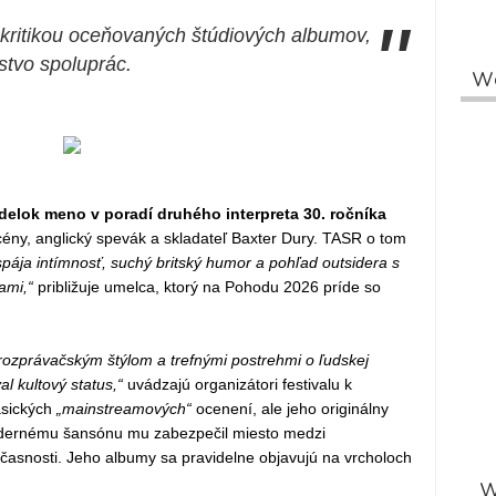
"
kritikou oceňovaných štúdiových albumov,
tvo spoluprác.
W
delok meno v poradí druhého interpreta 30. ročníka
scény, anglický spevák a skladateľ Baxter Dury. TASR o tom
pája intímnosť, suchý britský humor a pohľad outsidera s
kami,“
približuje umelca, ktorý na Pohodu 2026 príde so
rozprávačským štýlom a trefnými postrehmi o ľudskej
l kultový status,“
uvádzajú organizátori festivalu k
asických
„mainstreamových“
ocenení, ale jeho originálny
modernému šansónu mu zabezpečil miesto medzi
účasnosti. Jeho albumy sa pravidelne objavujú na vrcholoch
W