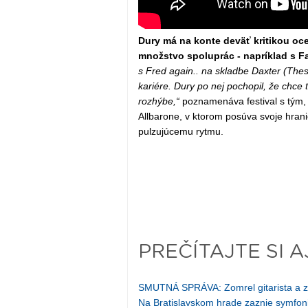
Dury má na konte deväť kritikou o
množstvo spoluprác - napríklad s Fat
s Fred again.. na skladbe Daxter (The
kariére. Dury po nej pochopil, že chce t
rozhýbe,“
poznamenáva festival s tým, 
Allbarone, v ktorom posúva svoje hran
pulzujúcemu rytmu.
PREČÍTAJTE SI A
SMUTNÁ SPRÁVA: Zomrel gitarista a za
Na Bratislavskom hrade zaznie symf