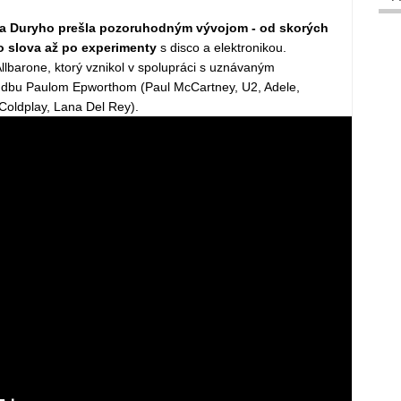
era Duryho prešla pozoruhodným vývojom - od skorých
o slova až po experimenty
s disco a elektronikou.
llbarone, ktorý vznikol v spolupráci s uznávaným
udbu Paulom Epworthom (Paul McCartney, U2, Adele,
Coldplay, Lana Del Rey).