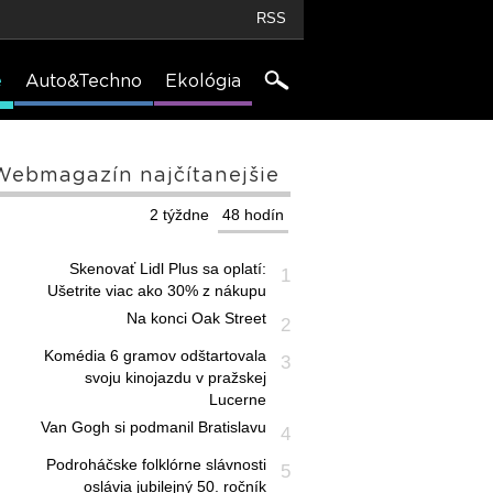
RSS
e
Auto&Techno
Ekológia
Webmagazín najčítanejšie
2 týždne
48 hodín
Skenovať Lidl Plus sa oplatí:
1
Ušetrite viac ako 30% z nákupu
Na konci Oak Street
2
Komédia 6 gramov odštartovala
3
svoju kinojazdu v pražskej
Lucerne
Van Gogh si podmanil Bratislavu
4
Podroháčske folklórne slávnosti
5
oslávia jubilejný 50. ročník