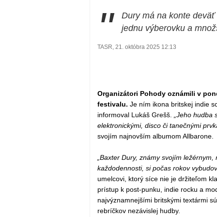
"
Dury má na konte deväť 
jednu výberovku a množs
TASR, 21. októbra 2025 12:13
Organizátori Pohody oznámili v pon
festivalu.
Je ním ikona britskej indie 
informoval Lukáš Grešš.
„Jeho hudba s
elektronickými, disco či tanečnými prv
svojím najnovším albumom Allbarone.
„Baxter Dury, známy svojím ležérnym, 
každodennosti, si počas rokov vybudova
umelcovi, ktorý síce nie je držiteľom kl
prístup k post-punku, indie rocku a 
najvýznamnejšími britskými textármi s
rebríčkov nezávislej hudby.