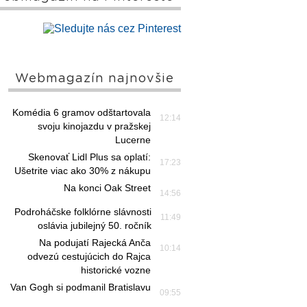
Webmagazín najnovšie
Komédia 6 gramov odštartovala
12:14
svoju kinojazdu v pražskej
Lucerne
Skenovať Lidl Plus sa oplatí:
17:23
Ušetrite viac ako 30% z nákupu
Na konci Oak Street
14:56
Podroháčske folklórne slávnosti
11:49
oslávia jubilejný 50. ročník
Na podujatí Rajecká Anča
10:14
odvezú cestujúcich do Rajca
historické vozne
Van Gogh si podmanil Bratislavu
09:55