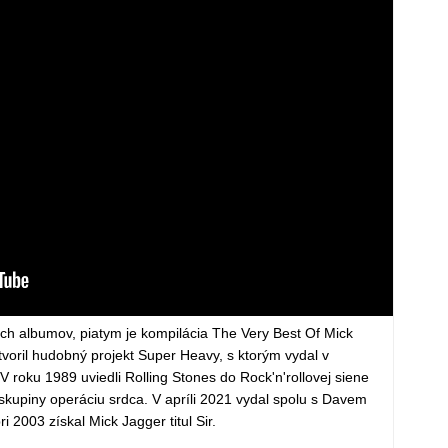
ch albumov, piatym je kompilácia The Very Best Of Mick
voril hudobný projekt Super Heavy, s ktorým vydal v
roku 1989 uviedli Rolling Stones do Rock'n'rollovej siene
 skupiny operáciu srdca. V apríli 2021 vydal spolu s Davem
2003 získal Mick Jagger titul Sir.