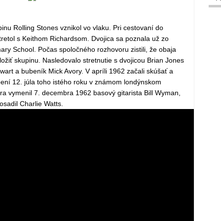
nu Rolling Stones vznikol vo vlaku. Pri cestovaní do
retol s Keithom Richardsom. Dvojica sa poznala už zo
ry School. Počas spoločného rozhovoru zistili, že obaja
ožiť skupinu. Nasledovalo stretnutie s dvojicou Brian Jones
ewart a bubeník Mick Avory. V apríli 1962 začali skúšať a
úpení 12. júla toho istého roku v známom londýnskom
a vymenil 7. decembra 1962 basový gitarista Bill Wyman,
osadil Charlie Watts.