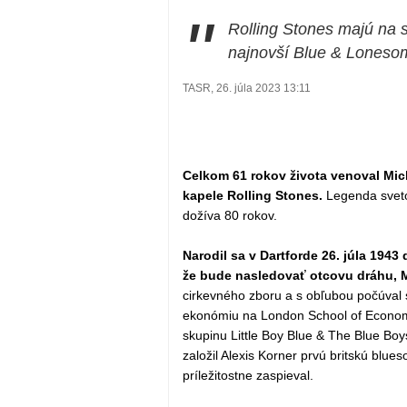
"
Rolling Stones majú na 
najnovší Blue & Lonesom
TASR, 26. júla 2023 13:11
Celkom 61 rokov života venoval Mick
kapele Rolling Stones.
Legenda svetov
dožíva 80 rokov.
Narodil sa v Dartforde 26. júla 1943 
že bude nasledovať otcovu dráhu, M
cirkevného zboru a s obľubou počúval s
ekonómiu na London School of Econom
skupinu Little Boy Blue & The Blue Boys
založil Alexis Korner prvú britskú blue
príležitostne zaspieval.