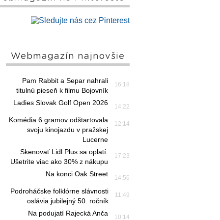
Webmagazín najnovšie
Pam Rabbit a Separ nahrali
16:18
titulnú pieseň k filmu Bojovník
Ladies Slovak Golf Open 2026
14:22
Komédia 6 gramov odštartovala
12:14
svoju kinojazdu v pražskej
Lucerne
Skenovať Lidl Plus sa oplatí:
17:23
Ušetrite viac ako 30% z nákupu
Na konci Oak Street
14:56
Podroháčske folklórne slávnosti
11:49
oslávia jubilejný 50. ročník
Na podujatí Rajecká Anča
10:14