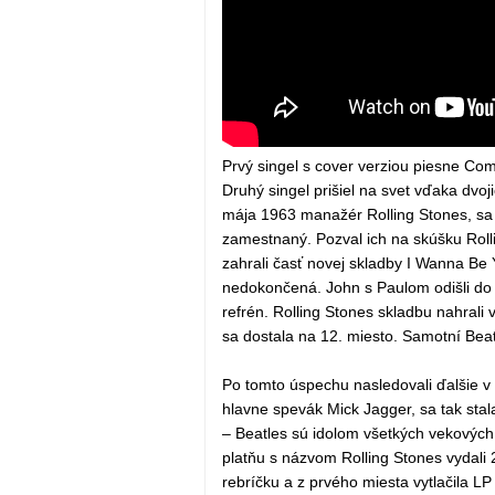
Prvý singel s cover verziou piesne Co
Druhý singel prišiel na svet vďaka dv
mája 1963 manažér Rolling Stones, sa
zamestnaný. Pozval ich na skúšku Rol
zahrali časť novej skladby I Wanna Be 
nedokončená. John s Paulom odišli do 
refrén. Rolling Stones skladbu nahrali 
sa dostala na 12. miesto. Samotní Beat
Po tomto úspechu nasledovali ďalšie v
hlavne spevák Mick Jagger, sa tak stal
– Beatles sú idolom všetkých vekových 
platňu s názvom Rolling Stones vydali 
rebríčku a z prvého miesta vytlačila L