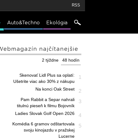
RSS
e
Auto&Techno
Ekológia
Webmagazín najčítanejšie
2 týždne
48 hodín
Skenovať Lidl Plus sa oplatí:
1
Ušetrite viac ako 30% z nákupu
Na konci Oak Street
2
Pam Rabbit a Separ nahrali
3
titulnú pieseň k filmu Bojovník
Ladies Slovak Golf Open 2026
4
Komédia 6 gramov odštartovala
5
svoju kinojazdu v pražskej
Lucerne