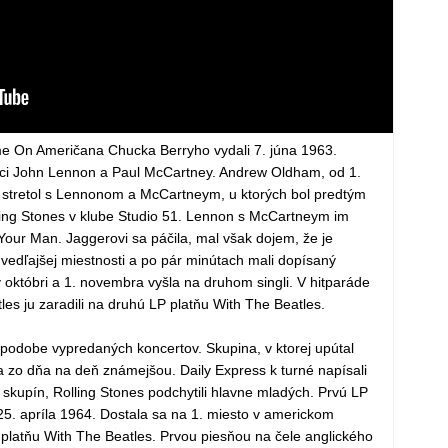
me On Američana Chucka Berryho vydali 7. júna 1963.
ojici John Lennon a Paul McCartney. Andrew Oldham, od 1.
 stretol s Lennonom a McCartneym, u ktorých bol predtým
ling Stones v klube Studio 51. Lennon s McCartneym im
Your Man. Jaggerovi sa páčila, mal však dojem, že je
vedľajšej miestnosti a po pár minútach mali dopísaný
v októbri a 1. novembra vyšla na druhom singli. V hitparáde
les ju zaradili na druhú LP platňu With The Beatles.
 podobe vypredaných koncertov. Skupina, v ktorej upútal
a zo dňa na deň známejšou. Daily Express k turné napísali
skupín, Rolling Stones podchytili hlavne mladých. Prvú LP
25. apríla 1964. Dostala sa na 1. miesto v americkom
P platňu With The Beatles. Prvou piesňou na čele anglického