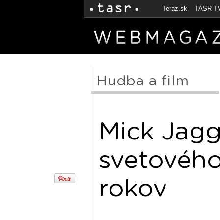
Teraz.sk
TASR T
Hudba a film
Mick Jagg
svetového
rokov