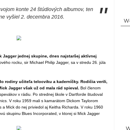
"
svojom konte 24 štúdiových albumov, ten
e vyšiel 2. decembra 2016.
W
 Jagger jednej skupine, dnes najstaršej aktívnej
ého rocku, sir Michael Philip Jagger, sa v stredu 26. júla
do rodiny učiteľa telocviku a kaderníčky. Rodičia verili,
ick Jagger však už od mala rád spieval.
Bol členom
pevákov v rádiu. Po strednej škole v Dartforde študoval
ics. V roku 1959 mali s kamarátom Dickom Taylorom
 a Mick do nej priviedol aj Keitha Richarda. V roku 1960
sovú skupinu Blues Incorporated, v ktorej si Mick Jagger
W