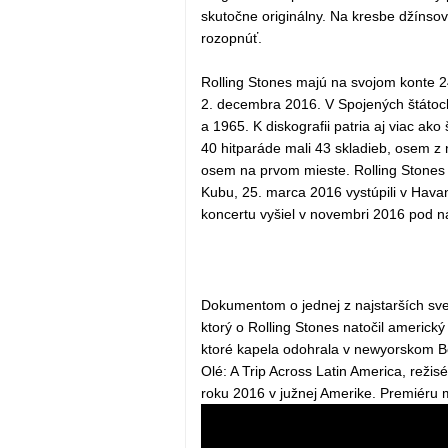
skutočne originálny. Na kresbe džínsov 
rozopnúť.
Rolling Stones majú na svojom konte 2
2. decembra 2016. V Spojených štátoch t
a 1965. K diskografii patria aj viac ak
40 hitparáde mali 43 skladieb, osem z 
osem na prvom mieste. Rolling Stones b
Kubu, 25. marca 2016 vystúpili v Havan
koncertu vyšiel v novembri 2016 pod
Dokumentom o jednej z najstarších svet
ktorý o Rolling Stones natočil americký
ktoré kapela odohrala v newyorskom B
Olé: A Trip Across Latin America, reži
roku 2016 v južnej Amerike. Premiéru 