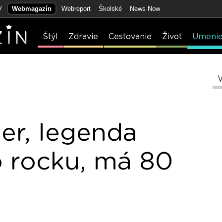
V
Webmagazín
Webreport
Školské
News Now
Štýl
Zdravie
Cestovanie
Život
Umeni
er, legenda
 rocku, má 80