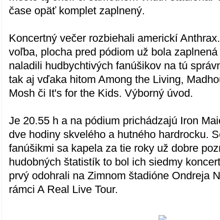
čase opäť komplet zaplnený.
Koncertný večer rozbiehali americkí Anthrax
voľba, plocha pred pódiom už bola zaplnená 
naladili hudbychtivých fanúšikov na tú správn
tak aj vďaka hitom Among the Living, Madho
Mosh či It's for the Kids. Výborný úvod.
Je 20.55 h a na pódium prichádzajú Iron Mai
dve hodiny skvelého a hutného hardrocku. 
fanúšikmi sa kapela za tie roky už dobre poz
hudobných štatistík to bol ich siedmy koncer
prvý odohrali na Zimnom štadióne Ondreja N
rámci A Real Live Tour.