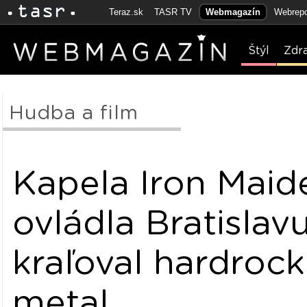
Teraz.sk
TASR TV
Webmagazín
Webrepo
Štýl
Zdr
Hudba a film
Kapela Iron Maid
ovládla Bratislavu
kraľoval hardrock
metal