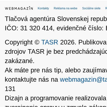
Kontakty
Reklama na webe
Sociálne siete
Tlačová agentúra Slovenskej republ
IČO: 31 320 414, evidenčné číslo
Copyright ©
TASR
2026. Publikovan
zdrojov TASR je bez predchádzaj
zakázané.
Ak máte pre nás tip, alebo zaujímavé
kontaktujte nás na
webmagazin@ta
131
Dizajn a programovanie realizoval