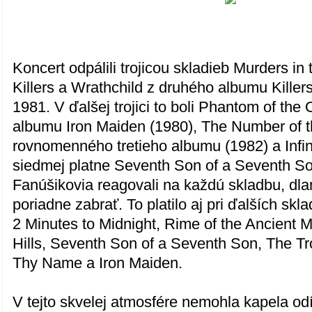
Koncert odpálili trojicou skladieb Murders i
Killers a Wrathchild z druhého albumu Killer
1981. V ďalšej trojici to boli Phantom of th
albumu Iron Maiden (1980), The Number of t
rovnomenného tretieho albumu (1982) a Infi
siedmej platne Seventh Son of a Seventh So
Fanúšikovia reagovali na každú skladbu, dlan
poriadne zabrať. To platilo aj pri ďalších sk
2 Minutes to Midnight, Rime of the Ancient M
Hills, Seventh Son of a Seventh Son, The T
Thy Name a Iron Maiden.
V tejto skvelej atmosfére nemohla kapela odí