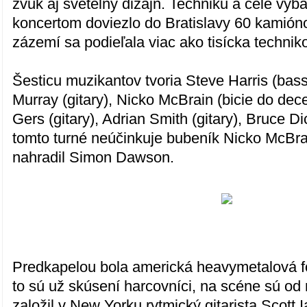
zvuk aj svetelný dizajn. Techniku a celé vyb
koncertom doviezlo do Bratislavy 60 kamióno
zázemí sa podieľala viac ako tisícka technik
Šesticu muzikantov tvoria Steve Harris (bas
Murray (gitary), Nicko McBrain (bicie do de
Gers (gitary), Adrian Smith (gitary), Bruce D
tomto turné neúčinkuje bubeník Nicko McBrai
nahradil Simon Dawson.
Predkapelou bola americká heavymetalová f
to sú už skúsení harcovníci, na scéne sú od
založil v New Yorku rytmický gitarista Scott 