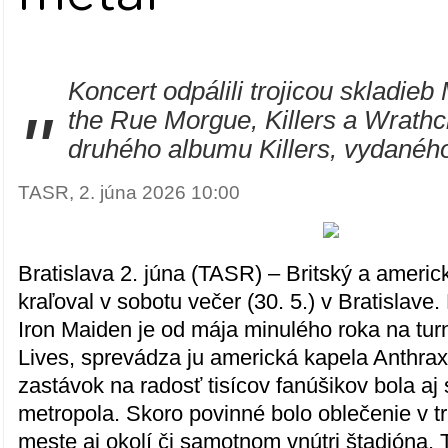
Koncert odpálili trojicou skladieb
"
the Rue Morgue, Killers a Wrathc
druhého albumu Killers, vydaného
TASR, 2. júna 2026 10:00
Bratislava 2. júna (TASR) – Britský a americ
kraľoval v sobotu večer (30. 5.) v Bratislav
Iron Maiden je od mája minulého roka na tu
Lives, sprevádza ju americká kapela Anthrax
zastávok na radosť tisícov fanúšikov bola aj
metropola. Skoro povinné bolo oblečenie v tr
meste aj okolí či samotnom vnútri štadióna.