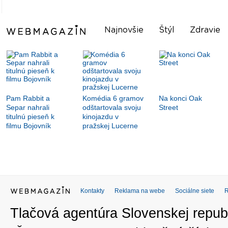
Najnovšie
Štýl
Zdravie
Pam Rabbit a
Komédia 6 gramov
Na konci Oak
Separ nahrali
odštartovala svoju
Street
titulnú pieseň k
kinojazdu v
filmu Bojovník
pražskej Lucerne
Kontakty
Reklama na webe
Sociálne siete
Tlačová agentúra Slovenskej republ