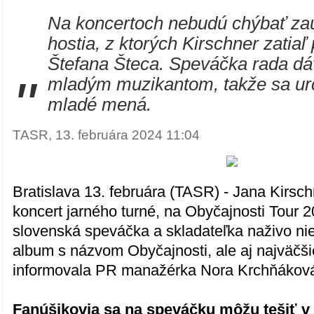
Na koncertoch nebudú chýbať za
hostia, z ktorých Kirschner zatiaľ 
Štefana Šteca. Speváčka rada dáv
"
mladým muzikantom, takže sa urči
mladé mená.
TASR, 13. februára 2024 11:04
Bratislava 13. februára (TASR) - Jana Kirsch
koncert jarného turné, na Obyčajnosti Tour 
slovenská speváčka a skladateľka naživo ni
album s názvom Obyčajnosti, ale aj najväčši
informovala PR manažérka Nora Krchňákov
Fanúšikovia sa na speváčku môžu tešiť v