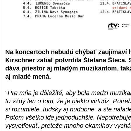
Na koncertoch nebudú chýbať zaujímaví h
Kirschner zatiaľ potvrdila Štefana Šteca.
dáva priestor aj mladým muzikantom, takž
aj mladé mená.
"
Pre mňa je dôležité, aby bola medzi muzika
to vždy len o tom, že je niekto virtuóz. Potreb
si rozumiete, ľudsky aj hudobne, a ste naladen
Potom všetko ide jednoduchšie. Nepotrebujet
vysvetľovať, pretože mnoho okamihov vychád