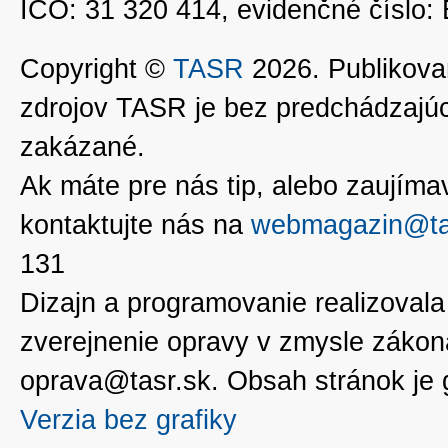
IČO: 31 320 414, evidenčné číslo
Copyright ©
TASR
2026. Publikovan
zdrojov TASR je bez predchádzaj
zakázané.
Ak máte pre nás tip, alebo zaujímavé
kontaktujte nás na
webmagazin@ta
131
Dizajn a programovanie realizoval
zverejnenie opravy v zmysle zákon
oprava@tasr.sk. Obsah stránok je
Verzia bez grafiky