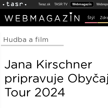
Teraz.sk
TASR TV
Webmagazín
Webrepo
Štýl
Zdr
Hudba a film
Jana Kirschner
pripravuje Obyča
Tour 2024