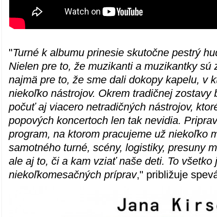
"
Turné k albumu prinesie skutočne pestrý hu
Nielen pre to, že muzikanti a muzikantky sú z
najmä pre to, že sme dali dokopy kapelu, v k
niekoľko nástrojov. Okrem tradičnej zostavy
počuť aj viacero netradičných nástrojov, kto
popových koncertoch len tak nevidia. Pripr
program, na ktorom pracujeme už niekoľko m
samotného turné, scény, logistiky, presuny m
ale aj to, či a kam vziať naše deti. To všetko
niekoľkomesačných príprav
," približuje spev