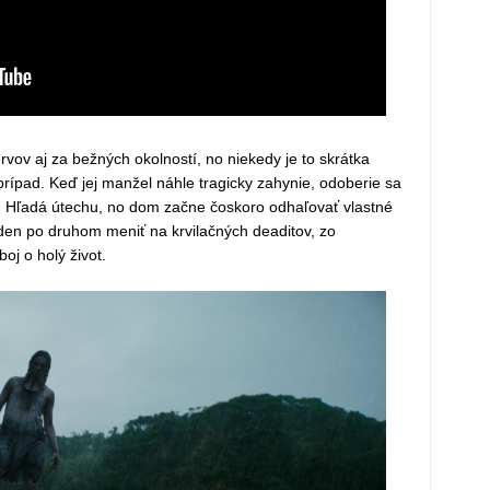
vov aj za bežných okolností, no niekedy je to skrátka
prípad. Keď jej manžel náhle tragicky zahynie, odoberie sa
ov. Hľadá útechu, no dom začne čoskoro odhaľovať vlastné
eden po druhom meniť na krvilačných deaditov, zo
oj o holý život.