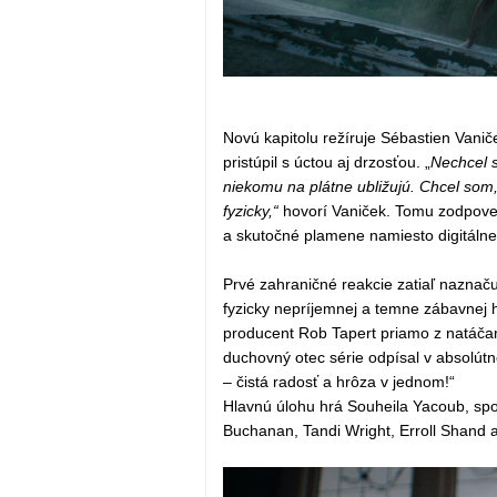
Novú kapitolu režíruje Sébastien Vaniče
pristúpil s úctou aj drzosťou. „
Nechcel s
niekomu na plátne ubližujú. Chcel som, a
fyzicky,“
hovorí Vaniček. Tomu zodpoved
a skutočné plamene namiesto digitáln
Prvé zahraničné reakcie zatiaľ naznačujú
fyzicky nepríjemnej a temne zábavnej 
producent Rob Tapert priamo z natáčan
duchovný otec série odpísal v absolútno
– čistá radosť a hrôza v jednom!“
Hlavnú úlohu hrá Souheila Yacoub, sp
Buchanan, Tandi Wright, Erroll Shand a