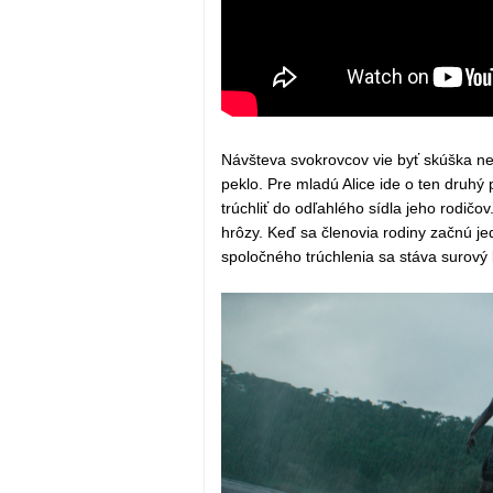
Návšteva svokrovcov vie byť skúška ner
peklo. Pre mladú Alice ide o ten druhý 
trúchliť do odľahlého sídla jeho rodič
hrôzy. Keď sa členovia rodiny začnú j
spoločného trúchlenia sa stáva surový b