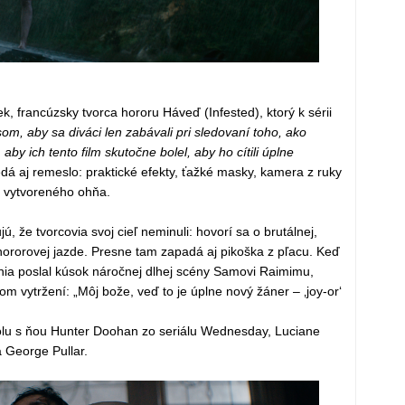
k, francúzsky tvorca hororu Háveď (Infested), ktorý k sérii
om, aby sa diváci len zabávali pri sledovaní toho, ako
by ich tento film skutočne bolel, aby ho cítili úplne
á aj remeslo: praktické efekty, ťažké masky, kamera z ruky
e vytvoreného ohňa.
, že tvorcovia svoj cieľ neminuli: hovorí sa o brutálnej,
hororovej jazde. Presne tam zapadá aj pikoška z pľacu. Keď
ia poslal kúsok náročnej dlhej scény Samovi Raimimu,
m vytržení: „Môj bože, veď to je úplne nový žáner – ‚joy-or‘
olu s ňou Hunter Doohan zo seriálu Wednesday, Luciane
 George Pullar.