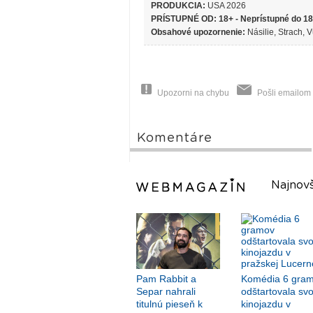
PRODUKCIA:
USA 2026
PRÍSTUPNÉ OD: 18+ - Neprístupné do 18
Obsahové upozornenie:
Násilie, Strach, 
Upozorni na chybu
Pošli emailom
Komentáre
Najnovš
Pam Rabbit a
Komédia 6 gra
Separ nahrali
odštartovala svo
titulnú pieseň k
kinojazdu v