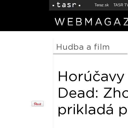
Teraz.sk
TASR T
Hudba a film
Horúčavy n
Dead: Zho
prikladá 