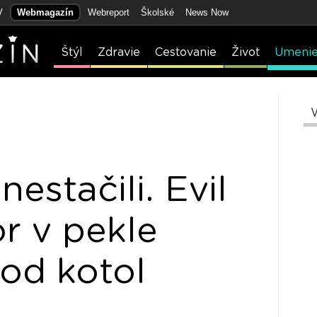
V
Webmagazín
Webreport
Školské
News Now
Štýl
Zdravie
Cestovanie
Život
Umeni
estačili. Evil
r v pekle
pod kotol