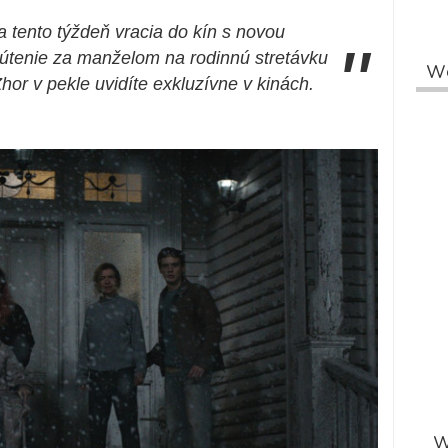
a tento týždeň vracia do kín s novou
"
mútenie za manželom na rodinnú stretávku
W
hor v pekle uvidíte exkluzívne v kinách.
W