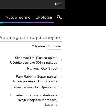
RSS
e
Auto&Techno
Ekológia
Webmagazín najčítanejšie
2 týždne
48 hodín
Skenovať Lidl Plus sa oplatí:
1
Ušetrite viac ako 30% z nákupu
Na konci Oak Street
2
Pam Rabbit a Separ nahrali
3
titulnú pieseň k filmu Bojovník
Ladies Slovak Golf Open 2026
4
Komédia 6 gramov odštartovala
5
svoju kinojazdu v pražskej
Lucerne