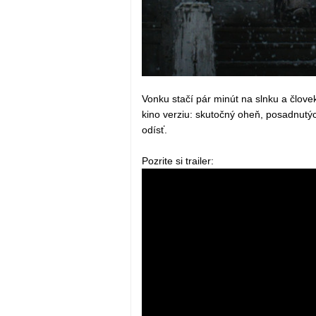
Vonku stačí pár minút na slnku a človek
kino verziu: skutočný oheň, posadnutýc
odísť.
Pozrite si trailer: