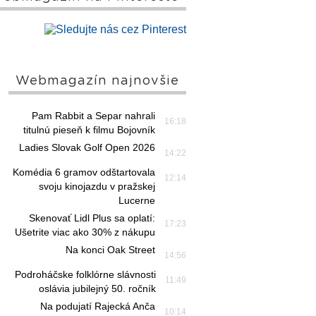
Webmagazín najnovšie
Pam Rabbit a Separ nahrali
16:18
titulnú pieseň k filmu Bojovník
Ladies Slovak Golf Open 2026
14:22
Komédia 6 gramov odštartovala
12:14
svoju kinojazdu v pražskej
Lucerne
Skenovať Lidl Plus sa oplatí:
17:23
Ušetrite viac ako 30% z nákupu
Na konci Oak Street
14:56
Podroháčske folklórne slávnosti
11:49
oslávia jubilejný 50. ročník
Na podujatí Rajecká Anča
10:14