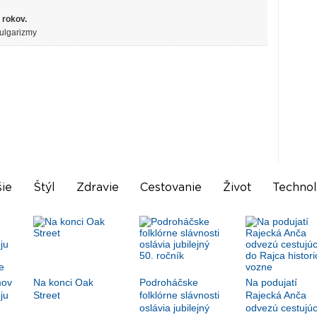
 rokov.
Vulgarizmy
ie
Štýl
Zdravie
Cestovanie
Život
Technol
mov
Na konci Oak
Podroháčske
Na podujatí
ju
Street
folklórne slávnosti
Rajecká Anča
oslávia jubilejný
odvezú cestujúc