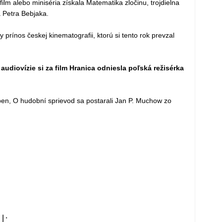
film alebo miniséria získala Matematika zločinu, trojdielna
a Petra Bebjaka.
prínos českej kinematografii, ktorú si tento rok prevzal
udiovízie si za film Hranica odniesla poľská režisérka
en, O hudobní sprievod sa postarali Jan P. Muchow zo
J: