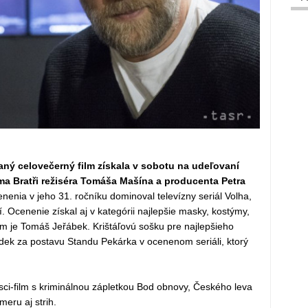
raný celovečerný film získala v sobotu na udeľovaní
ma Bratři režiséra Tomáša Mašína a producenta Petra
nia v jeho 31. ročníku dominoval televízny seriál Volha,
í. Ocenenie získal aj v kategórii najlepšie masky, kostýmy,
rým je Tomáš Jeřábek. Krištáľovú sošku pre najlepšieho
ádek za postavu Standu Pekárka v ocenenom seriáli, ktorý
sci-film s kriminálnou zápletkou Bod obnovy, Českého leva
meru aj strih.