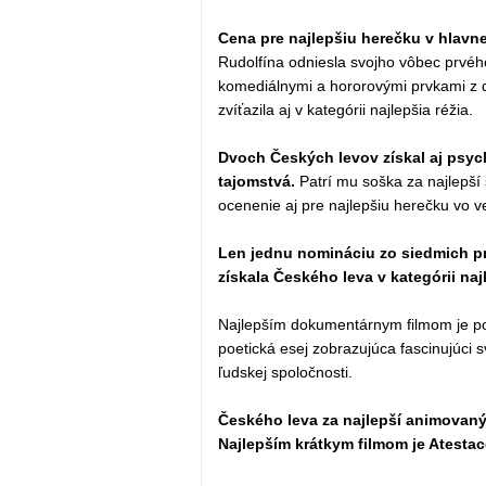
Cena pre najlepšiu herečku v hlavne
Rudolfína odniesla svojho vôbec prvého
komediálnymi a hororovými prvkami z d
zvíťazila aj v kategórii najlepšia réžia.
Dvoch Českých levov získal aj psyc
tajomstvá.
Patrí mu soška za najlepší s
ocenenie aj pre najlepšiu herečku vo v
Len jednu nomináciu zo siedmich pr
získala Českého leva v kategórii na
Najlepším dokumentárnym filmom je p
poetická esej zobrazujúca fascinujúci s
ľudskej spoločnosti.
Českého leva za najlepší animovaný 
Najlepším krátkym filmom je Atestac