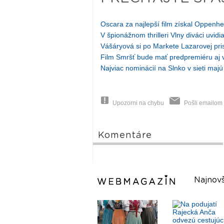
Oscara za najlepší film získal Oppen
V špionážnom thrilleri Vlny diváci uvidi
Vášáryová si po Markete Lazarovej pri
Film Smršť bude mať predpremiéru aj v
Najviac nominácií na Slnko v sieti majú 
Upozorni na chybu
Pošli emailom
Komentáre
Najnovš