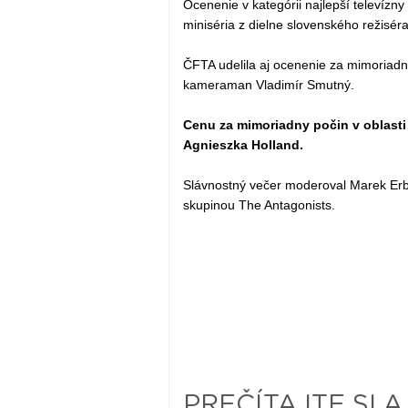
Ocenenie v kategórii najlepší televízny 
miniséria z dielne slovenského režisér
ČFTA udelila aj ocenenie za mimoriadny 
kameraman Vladimír Smutný.
Cenu za mimoriadny počin v oblasti a
Agnieszka Holland.
Slávnostný večer moderoval Marek Erb
skupinou The Antagonists.
PREČÍTAJTE SI A