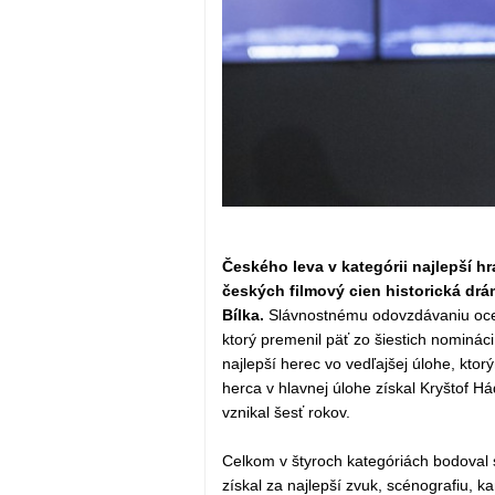
Českého leva v kategórii najlepší h
českých filmový cien historická drá
Bílka.
Slávnostnému odovzdávaniu ocene
ktorý premenil päť zo šiestich nomináci
najlepší herec vo vedľajšej úlohe, kto
herca v hlavnej úlohe získal Kryštof H
vznikal šesť rokov.
Celkom v štyroch kategóriách bodoval 
získal za najlepší zvuk, scénografiu, ka