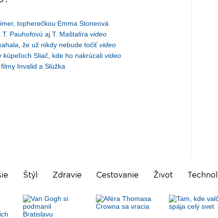
heimer, topherečkou Emma Stoneová
a T. Pauhofovú aj T. Maštalíra
video
sahala, že už nikdy nebude točiť
video
 kúpeľoch Sliač, kde ho nakrúcali
video
filmy Invalid a Slúžka
ie
Štýl
Zdravie
Cestovanie
Život
Technol