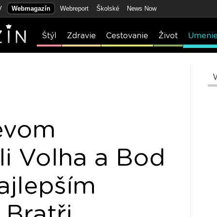
V
Webmagazín
Webreport
Školské
News Now
Štýl
Zdravie
Cestovanie
Život
Umeni
evom
i Volha a Bod
ajlepším
Bratři