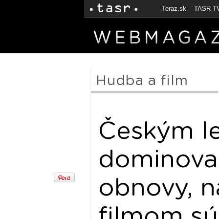
Teraz.sk
TASR T
Hudba a film
Českým l
dominoval
obnovy, n
filmom sú 