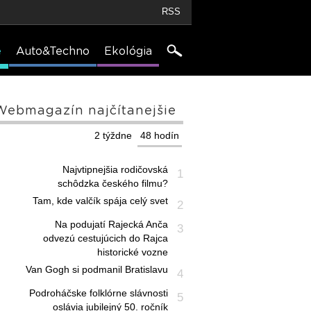
RSS
e
Auto&Techno
Ekológia
Webmagazín najčítanejšie
2 týždne
48 hodín
Najvtipnejšia rodičovská
1
schôdzka českého filmu?
Tam, kde valčík spája celý svet
2
Na podujatí Rajecká Anča
3
odvezú cestujúcich do Rajca
historické vozne
Van Gogh si podmanil Bratislavu
4
Podroháčske folklórne slávnosti
5
oslávia jubilejný 50. ročník