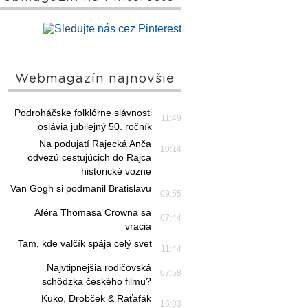
Webmagazín najnovšie
Podroháčske folklórne slávnosti
11:49
oslávia jubilejný 50. ročník
Na podujatí Rajecká Anča
10:14
odvezú cestujúcich do Rajca
historické vozne
Van Gogh si podmanil Bratislavu
09:55
Aféra Thomasa Crowna sa
07:44
vracia
Tam, kde valčík spája celý svet
11:44
Najvtipnejšia rodičovská
07:58
schôdzka českého filmu?
Kuko, Drobček & Raťafák
16:03