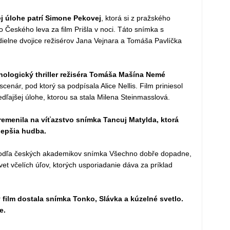
j úlohe patrí Simone Pekovej
, ktorá si z pražského
 Českého leva za film Prišla v noci. Táto snímka s
ielne dvojice režisérov Jana Vejnara a Tomáša Pavlíčka
hologický thriller režiséra Tomáša Mašína Nemé
cenár, pod ktorý sa podpísala Alice Nellis. Film priniesol
edľajšej úlohe, ktorou sa stala Milena Steinmasslová.
emenila na víťazstvo snímka Tancuj Matylda, ktorá
jlepšia hudba.
odľa českých akademikov snímka Všechno dobře dopadne,
vet včelích úľov, ktorých usporiadanie dáva za príklad
film dostala snímka Tonko, Slávka a kúzelné svetlo.
e.