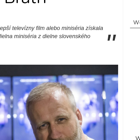
W
epší televízny film alebo miniséria získala
"
dielna miniséria z dielne slovenského
W