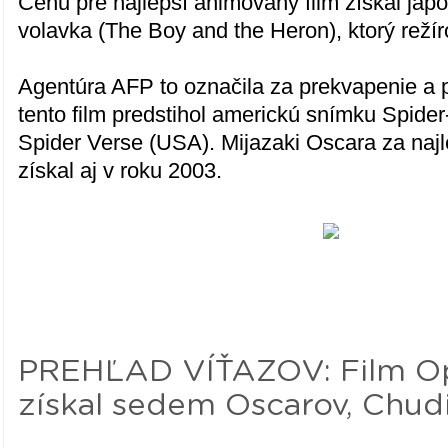
Cenu pre najlepší animovaný film získal jap
volavka (The Boy and the Heron), ktorý režír
Agentúra AFP to označila za prekvapenie a 
tento film predstihol americkú snímku Spide
Spider Verse (USA). Mijazaki Oscara za najl
získal aj v roku 2003.
PREHĽAD VÍŤAZOV: Film O
získal sedem Oscarov, Chudi