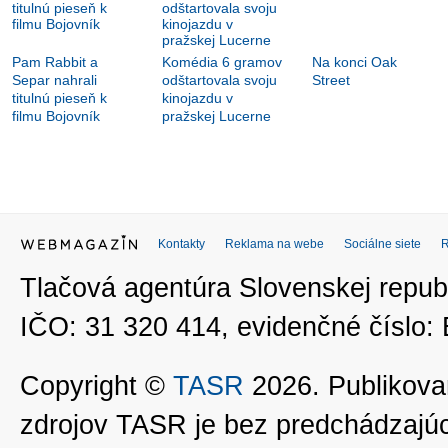
Pam Rabbit a
Komédia 6 gramov
Na konci Oak
Separ nahrali
odštartovala svoju
Street
titulnú pieseň k
kinojazdu v
filmu Bojovník
pražskej Lucerne
Kontakty
Reklama na webe
Sociálne siete
Tlačová agentúra Slovenskej republ
IČO: 31 320 414, evidenčné číslo
Copyright ©
TASR
2026. Publikovan
zdrojov TASR je bez predchádzaj