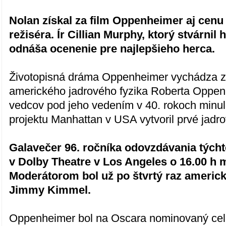
Nolan získal za film Oppenheimer aj cenu
režiséra. Ír Cillian Murphy, ktorý stvárnil 
odnáša ocenenie pre najlepšieho herca.
Životopisná dráma Oppenheimer vychádza z 
amerického jadrového fyzika Roberta Oppe
vedcov pod jeho vedením v 40. rokoch minul
projektu Manhattan v USA vytvoril prvé jadr
Galavečer 96. ročníka odovzdávania týcht
v Dolby Theatre v Los Angeles o 16.00 h 
Moderátorom bol už po štvrtý raz americ
Jimmy Kimmel.
Oppenheimer bol na Oscara nominovaný cel