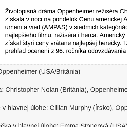
Životopisná dráma Oppenheimer režiséra Ch
získala v noci na pondelok Cenu americkej 
umení a vied (AMPAS) v siedmich kategóriá
najlepšieho filmu, režiséra i herca. Americký
získal štyri ceny vrátane najlepšej herečky.
prehľad ocenení z 96. ročníka odovzdávani
: Oppenheimer (USA/Británia)
a: Christopher Nolan (Británia), Oppenheim
 v hlavnej úlohe: Cillian Murphy (Írsko), O
ečka v hlavnej úlohe: Emma Stoneová (USA)