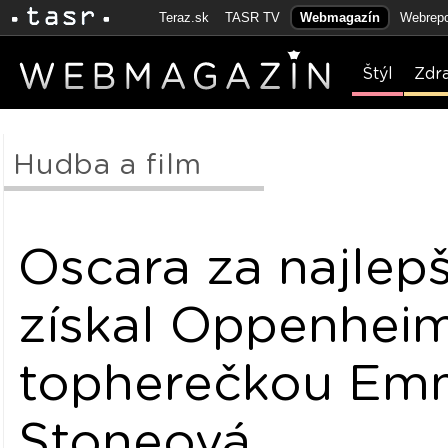
Teraz.sk
TASR TV
Webmagazín
Webrepo
Štýl
Zdr
Hudba a film
Oscara za najlepš
získal Oppenheim
topherečkou Em
Stoneová