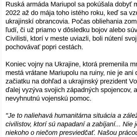
Ruská armáda Mariupol sa pokúšala dobyť 
2022 až do mája toho istého roku, keď sa vz
ukrajinskí obrancovia. Počas obliehania zo
ľudí, či už priamo v dôsledku bojov alebo súvi
Civilisti, ktorí v meste uviazli, boli nútení sv
pochovávať popri cestách.
Koniec vojny na Ukrajine, ktorá premenila m
mestá vrátane Mariupolu na ruiny, nie je ani 
začiatku na dohľad a ukrajinský prezident V
ďalej vyzýva svojich západných spojencov, a
nevyhnutnú vojenskú pomoc.
"Je to naliehavá humanitárna situácia a zále
civilistov, ktorí sú napadaní a zabíjaní... Ni
niekoho o niečom presviedčať. Našou prácou