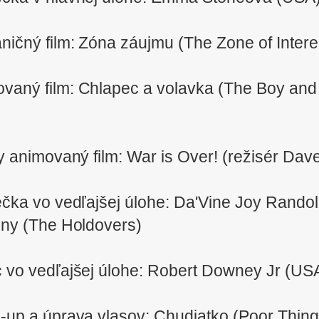
ničný film: Zóna záujmu (The Zone of Interes
ovaný film: Chlapec a volavka (The Boy and
y animovaný film: War is Over! (režisér Dave
ečka vo vedľajšej úlohe: Da'Vine Joy Rando
ny (The Holdovers)
c vo vedľajšej úlohe: Robert Downey Jr (U
-up a úprava vlasov: Chudiatko (Poor Thin