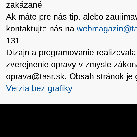
zakázané.
Ak máte pre nás tip, alebo zaujímavé
kontaktujte nás na
webmagazin@ta
131
Dizajn a programovanie realizoval
zverejnenie opravy v zmysle zákon
oprava@tasr.sk. Obsah stránok je
Verzia bez grafiky