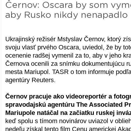
Černov: Oscara by som vymen
aby Rusko nikdy nenapadlo 
Ukrajinský režisér Mstyslav Černov, ktorý zí
svoju vlasť prvého Oscara, uviedol, že by tot
ocenenie radšej vymenil za to, aby v jeho kr
Černova ocenili za snímku dokumentujúcu ru
mesta Mariupol. TASR o tom informuje podľ
agentúry Reuters.
Černov pracuje ako videoreportér a fotog
spravodajskú agentúru The Associated Pre
Mariupole natáčal na začiatku ruskej invá
keď spolu s tímom novinárov uviazol v obli
nedeľu získal tento film Cenu americkej Aka