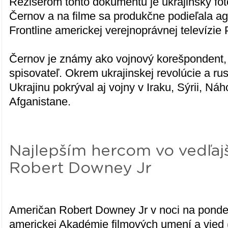
Režisérom tohto dokumentu je ukrajinský fot
Černov a na filme sa produkčne podieľala ag
Frontline americkej verejnoprávnej televízie
Černov je známy ako vojnový korešpondent, f
spisovateľ. Okrem ukrajinskej revolúcie a rus
Ukrajinu pokrýval aj vojny v Iraku, Sýrii, 
Afganistane.
Najlepším hercom vo vedľajš
Robert Downey Jr
Američan Robert Downey Jr v noci na ponde
americkej Akadémie filmových umení a vied