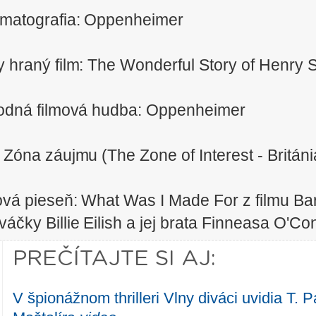
ematografia: Oppenheimer
ky hraný film: The Wonderful Story of Henry
odná filmová hudba: Oppenheimer
 Zóna záujmu (The Zone of Interest - Británi
mová pieseň: What Was I Made For z filmu Ba
áčky Billie Eilish a jej brata Finneasa O'Co
PREČÍTAJTE SI AJ:
V špionážnom thrilleri Vlny diváci uvidia T. 