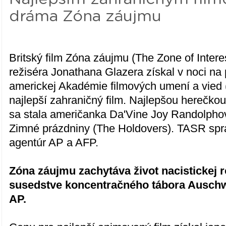
dráma Zóna záujmu
Britský film Zóna záujmu (The Zone of Intere
režiséra Jonathana Glazera získal v noci n
americkej Akadémie filmových umení a vied
najlepší zahraničný film. Najlepšou herečkou
sa stala američanka Da'Vine Joy Randolph
Zimné prázdniny (The Holdovers). TASR spr
agentúr AP a AFP.
Zóna záujmu zachytáva život nacistickej 
susedstve koncentračného tábora Auschwi
AP.