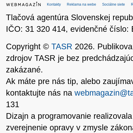
Kontakty
Reklama na webe
Sociálne siete
Tlačová agentúra Slovenskej republ
IČO: 31 320 414, evidenčné číslo
Copyright ©
TASR
2026. Publikovan
zdrojov TASR je bez predchádzaj
zakázané.
Ak máte pre nás tip, alebo zaujímavé
kontaktujte nás na
webmagazin@ta
131
Dizajn a programovanie realizoval
zverejnenie opravy v zmysle zákon