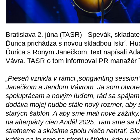
Bratislava 2. júna (TASR) - Spevák, skladate
Ďurica prichádza s novou skladbou Iskrí. Hu
Ďurica s Ronym Janečkom, text napísali Ad
Vávra. TASR o tom informoval PR manažér 
„Pieseň vznikla v rámci ‚songwriting sessio
Janečkom a Jendom Vávrom. Ja som otvor
spoluprácam a novým ľuďom, rád sa spájam 
dodáva mojej hudbe stále nový rozmer, aby 
starých šablón. A aby sme mali nové zážitky.
na afterpárty cien Anděl 2025. Tam sme sa d
stretneme a skúsime spolu niečo nahrať. Slo
krátko na to sme sa stretli v štúdiu, kde v p