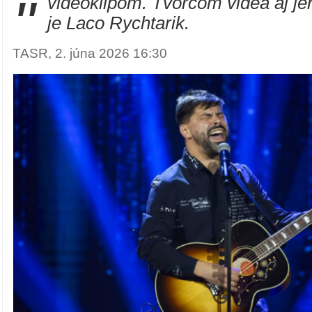
"
videoklipom. Tvorcom videa aj j
je Laco Rychtarik.
TASR, 2. júna 2026 16:30