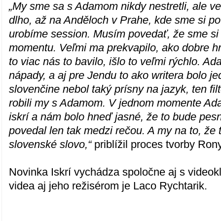
„My sme sa s Adamom nikdy nestretli, ale v
dlho, až na Anděloch v Prahe, kde sme si po
urobíme session. Musím povedať, že sme si 
momentu. Veľmi ma prekvapilo, ako dobre h
to viac nás to bavilo, išlo to veľmi rýchlo. 
nápady, a aj pre Jendu to ako writera bolo j
slovenčine nebol taký prísny na jazyk, ten f
robili my s Adamom. V jednom momente Ada
iskrí a nám bolo hneď jasné, že to bude pesn
povedal len tak medzi rečou. A my na to, že 
slovenské slovo,“
priblížil proces tvorby Ro
Novinka Iskrí vychádza spoločne aj s video
videa aj jeho režisérom je Laco Rychtarik.