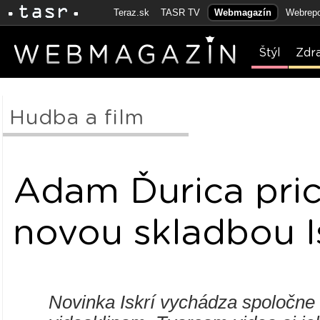
Teraz.sk
TASR TV
Webmagazín
Webrepo
Štýl
Zdr
Hudba a film
Adam Ďurica pri
novou skladbou I
Novinka Iskrí vychádza spoločne 