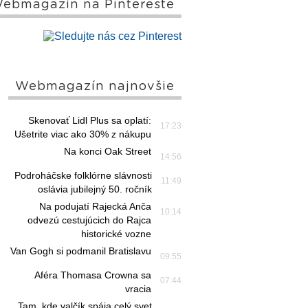
ebmagazín na Pintereste
Webmagazín najnovšie
Skenovať Lidl Plus sa oplatí:
17:23
Ušetrite viac ako 30% z nákupu
Na konci Oak Street
14:56
Podroháčske folklórne slávnosti
11:49
oslávia jubilejný 50. ročník
Na podujatí Rajecká Anča
10:14
odvezú cestujúcich do Rajca
historické vozne
Van Gogh si podmanil Bratislavu
09:55
Aféra Thomasa Crowna sa
07:44
vracia
Tam, kde valčík spája celý svet