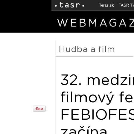
Teraz.sk
TASR T
Hudba a film
32. medz
filmový fe
FEBIOFEST
začína