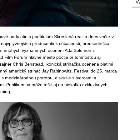
W
vé podujatie s podtitulom Skreslená realita dnes večer v
 najvplyvnejších producentiek súčasnosti, predsedníčka
ľka mnohých významných ocenení Ada Solomon z
d Film Forum hlavné mesto poctia prítomnosťou aj
zajnér Chris Benstead, ikonická strihačka ocenená piatimi
amný americký strihač Jay Rabinowitz. Festival do 25. marca
že s medzinárodnou porotou, diskusie s tvorcami a
m. Publikum sa môže tešiť aj na niekoľko exkluzívnych
abing.