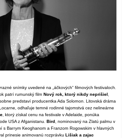
razné snímky uvedené na „áčkových“ filmových festivaloch.
rok patrí rumunský film
Nový rok, ktorý nikdy neprišiel
,
osobne predstaví producentka Ada Solomon. Litovská dráma
 Locarne, odhaľuje temné rodinné tajomstvá cez nelineárne
e
, ktorý získal cenu na festivale v Adelaide, ponúka
ode USA z Afganistanu.
Bird
, nominovaný na Zlatú palmu v
aní s Barrym Keoghanom a Franzom Rogowskim v hlavných
ival prinesie animovanú rozprávku
Lišiak a zajac