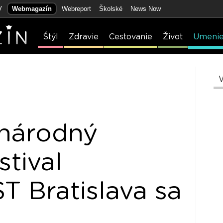
V
Webmagazín
Webreport
Školské
News Now
Štýl
Zdravie
Cestovanie
Život
Umeni
inárodný
stival
 Bratislava sa