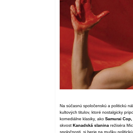
Na súčasnú spoločenskú a politickú ná
kultových titulov, ktoré nostalgicky pri
komediálne klasiky, ako
Samurai Cop, 
skvost
Kanadská slanina
režiséra Mic
spoločnosti, si berie na mušku politick