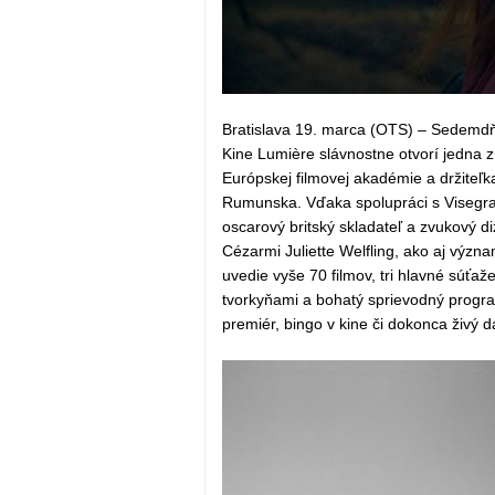
Bratislava 19. marca (OTS) – Sedemdňo
Kine Lumière slávnostne otvorí jedna z
Európskej filmovej akadémie a držite
Rumunska. Vďaka spolupráci s Visegra
oscarový britský skladateľ a zvukový di
Cézarmi Juliette Welfling, ako aj význ
uvedie vyše 70 filmov, tri hlavné súťa
tvorkyňami a bohatý sprievodný progra
premiér, bingo v kine či dokonca živý d