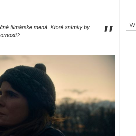
"
W
učné filmárske mená. Ktoré snímky by
ornosti?