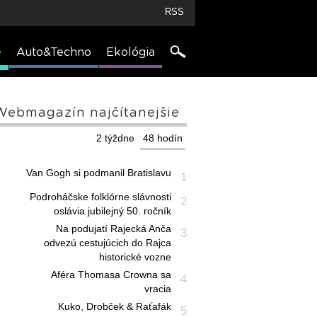
RSS
e
Auto&Techno
Ekológia
Webmagazín najčítanejšie
2 týždne
48 hodín
Van Gogh si podmanil Bratislavu
1
Podroháčske folklórne slávnosti
2
oslávia jubilejný 50. ročník
Na podujatí Rajecká Anča
3
odvezú cestujúcich do Rajca
historické vozne
Aféra Thomasa Crowna sa
4
vracia
Kuko, Drobček & Raťafák
5