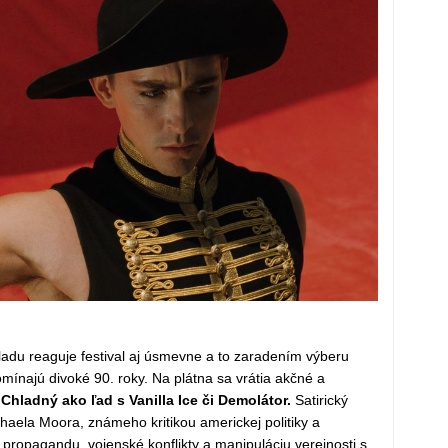
ladu reaguje festival aj úsmevne a to zaradením výberu
pomínajú divoké 90. roky. Na plátna sa vrátia akčné a
Chladný ako ľad s Vanilla Ice či Demolátor.
Satirický
haela Moora, známeho kritikou americkej politiky a
ú propagandu, vojenské konflikty a manipuláciu verejnosti s