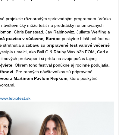
ilmové projekcie rôznorodým sprievodným programom. Vďaka
a návštevníčky môžu tešiť na prednášky renomovaných
lomon, Chris Benstead, Jay Rabinowitz, Juliette Welfling a
jná pravica v súčasnej Európe
poskytne hlbší pohľad na
ne stretnutia a zábavu sú
pripravené festivalové večerné
vystúpia umelci, ako Bali G & Rhuby Wax b2b FOM, Carl a
mových prekvapení si prídu na svoje počas tajnej
)viete
. Okrem toho festival ponúkne aj rodinné podujatia,
ofónovi
. Pre ranných návštevníkov sú pripravené
ovou a Martinom Pavlom Repkom
, ktoré poskytnú
vorcami.
www.febiofest.sk