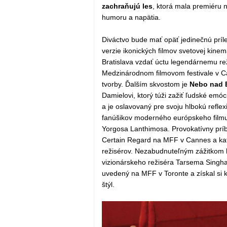
zachraňujú les
, ktorá mala premiéru 
humoru a napätia.
Diváctvo bude mať opäť jedinečnú príl
verzie ikonických filmov svetovej kine
Bratislava vzdať úctu legendárnemu rež
Medzinárodnom filmovom festivale v Ca
tvorby. Ďalším skvostom je
Nebo nad 
Damielovi, ktorý túži zažiť ľudské emó
a je oslavovaný pre svoju hlbokú refle
fanúšikov moderného európskeho filmu 
Yorgosa Lanthimosa. Provokatívny príb
Certain Regard na MFF v Cannes a ka
režisérov. Nezabudnuteľným zážitkom b
vizionárskeho režiséra Tarsema Singha
uvedený na MFF v Toronte a získal si k
štýl.