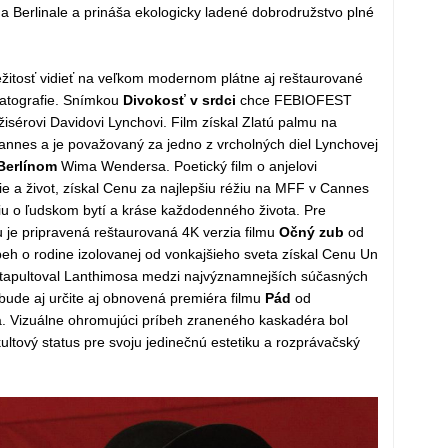
na Berlinale a prináša ekologicky ladené dobrodružstvo plné
ežitosť vidieť na veľkom modernom plátne aj reštaurované
matografie. Snímkou
Divokosť v srdci
chce FEBIOFEST
isérovi Davidovi Lynchovi. Film získal Zlatú palmu na
nnes a je považovaný za jedno z vrcholných diel Lynchovej
Berlínom
Wima Wendersa. Poetický film o anjelovi
cie a život, získal Cenu za najlepšiu réžiu na MFF v Cannes
xiu o ľudskom bytí a kráse každodenného života. Pre
je pripravená reštaurovaná 4K verzia filmu
Očný zub
od
eh o rodine izolovanej od vonkajšieho sveta získal Cenu Un
tapultoval Lanthimosa medzi najvýznamnejších súčasných
ude aj určite aj obnovená premiéra filmu
Pád
od
. Vizuálne ohromujúci príbeh zraneného kaskadéra bol
ultový status pre svoju jedinečnú estetiku a rozprávačský