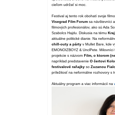
cieľom udržať si moc.
Festival aj tento rok obohatí svoje f
Visegrad Film Forum
sa návštevníci 
filmových profesionálov, ako sú Ada So
Szabolcs Hajdu. Diskusia na tému
Kra
aktuálne politické dianie. Na neformál
chill-outy a párty
v Mullet Bare, kde 
EMONOIZBOYZ & UnclPete. Milovníci fil
projekcie s názvom
Film, o ktorom (ne
napríklad predstavenie
O čertovi Kol
festivalové raňajky
so
Zuzanou Fial
príležitosť na neformálne rozhovory s t
Aktuálny program a viac informácií na