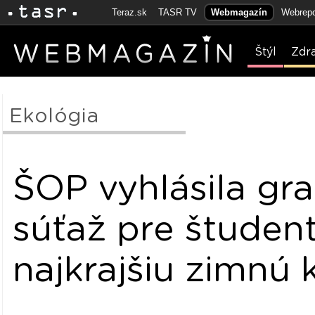
Teraz.sk
TASR TV
Webmagazín
Webrepo
Štýl
Zdr
Ekológia
ŠOP vyhlásila gra
súťaž pre študen
najkrajšiu zimnú 