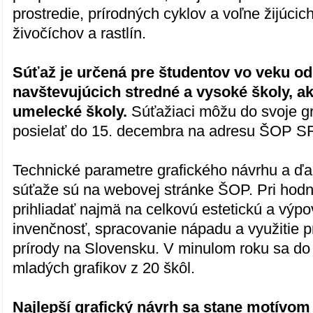
prostredie, prírodných cyklov a voľne žijúci
živočíchov a rastlín.
Súťaž je určená pre študentov vo veku od
navštevujúcich stredné a vysoké školy, ak
umelecké školy.
Súťažiaci môžu do svoje g
posielať do 15. decembra na adresu ŠOP S
Technické parametre grafického návrhu a ď
súťaže sú na webovej stránke ŠOP. Pri hodn
prihliadať najmä na celkovú estetickú a výp
invenčnosť, spracovanie nápadu a využitie 
prírody na Slovensku. V minulom roku sa do
mladých grafikov z 20 škôl.
Najlepší grafický návrh sa stane motívom