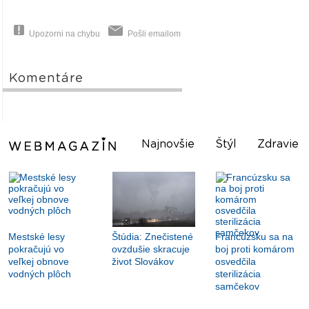
Upozorni na chybu
Pošli emailom
Komentáre
Najnovšie
Štýl
Zdravie
Mestské lesy
Štúdia: Znečistené
Francúzsku sa na
pokračujú vo
ovzdušie skracuje
boj proti komárom
veľkej obnove
život Slovákov
osvedčila
vodných plôch
sterilizácia
samčekov