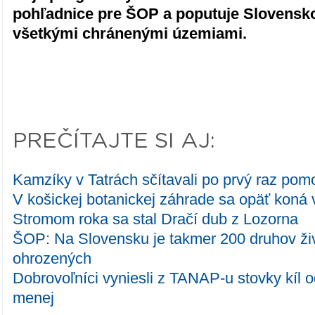
pohľadnice pre ŠOP a poputuje Slovensk
všetkými chránenými územiami.
PREČÍTAJTE SI AJ:
Kamzíky v Tatrách sčítavali po prvý raz pom
V košickej botanickej záhrade sa opäť koná 
Stromom roka sa stal Dračí dub z Lozorna
ŠOP: Na Slovensku je takmer 200 druhov živ
ohrozených
Dobrovoľníci vyniesli z TANAP-u stovky kíl 
menej