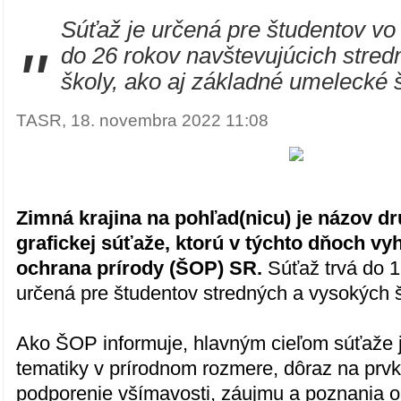
Súťaž je určená pre študentov vo
"
do 26 rokov navštevujúcich stred
školy, ako aj základné umelecké š
TASR, 18. novembra 2022 11:08
Zimná krajina na pohľad(nicu) je názov d
grafickej súťaže, ktorú v týchto dňoch vyh
ochrana prírody (ŠOP) SR.
Súťaž trvá do 
určená pre študentov stredných a vysokých š
Ako ŠOP informuje, hlavným cieľom súťaže 
tematiky v prírodnom rozmere, dôraz na prvky
podporenie všímavosti, záujmu a poznania o 