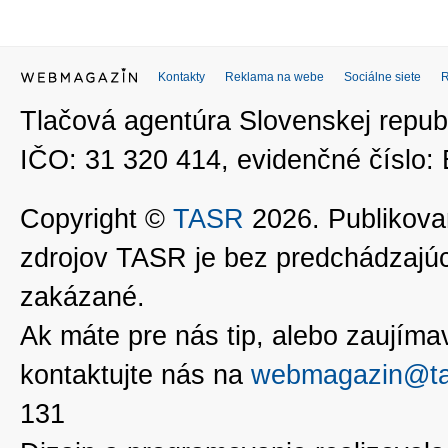
Kontakty
Reklama na webe
Sociálne siete
Tlačová agentúra Slovenskej republ
IČO: 31 320 414, evidenčné číslo
Copyright ©
TASR
2026. Publikovan
zdrojov TASR je bez predchádzaj
zakázané.
Ak máte pre nás tip, alebo zaujímavé
kontaktujte nás na
webmagazin@ta
131