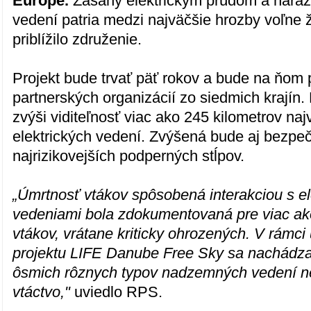
Európe.
Zásahy elektrickým prúdom a náraz
vedení patria medzi najväčšie hrozby voľne ž
priblížilo združenie.
Projekt bude trvať päť rokov a bude na ňom
partnerských organizácií zo siedmich krajín.
zvýši viditeľnosť viac ako 245 kilometrov naj
elektrických vedení. Zvýšená bude aj bezpe
najrizikovejších podperných stĺpov.
„Úmrtnosť vtákov spôsobená interakciou s el
vedeniami bola zdokumentovaná pre viac ak
vtákov, vrátane kriticky ohrozených. V rámci
projektu LIFE Danube Free Sky sa nachádza
ôsmich rôznych typov nadzemných vedení 
vtáctvo,"
uviedlo RPS.