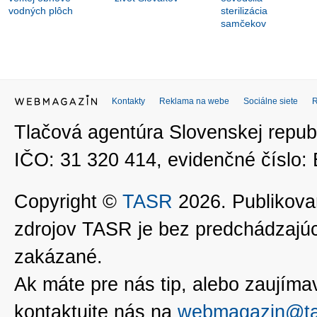
vodných plôch
sterilizácia
samčekov
Kontakty
Reklama na webe
Sociálne siete
Tlačová agentúra Slovenskej republ
IČO: 31 320 414, evidenčné číslo
Copyright ©
TASR
2026. Publikovan
zdrojov TASR je bez predchádzaj
zakázané.
Ak máte pre nás tip, alebo zaujímavé
kontaktujte nás na
webmagazin@ta