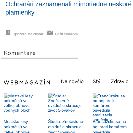
Ochranári zaznamenali mimoriadne neskoré
plamienky
Upozorni na chybu
Pošli emailom
Komentáre
Najnovšie
Štýl
Zdravie
Mestské lesy
Štúdia: Znečistené
Francúzsku sa na
pokračujú vo
ovzdušie skracuje
boj proti komárom
veľkej obnove
život Slovákov
osvedčila