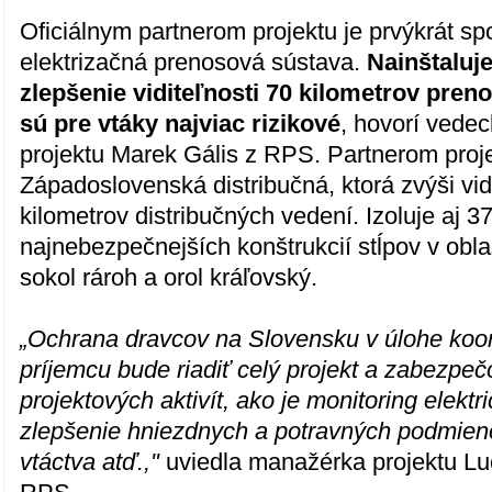
Oficiálnym partnerom projektu je prvýkrát s
elektrizačná prenosová sústava.
Nainštaluj
zlepšenie viditeľnosti 70 kilometrov pren
sú pre vtáky najviac rizikové
, hovorí vedec
projektu Marek Gális z RPS. Partnerom proje
Západoslovenská distribučná, ktorá zvýši vid
kilometrov distribučných vedení. Izoluje aj 3
najnebezpečnejších konštrukcií stĺpov v oblas
sokol rároh a orol kráľovský.
„Ochrana dravcov na Slovensku v úlohe koo
príjemcu bude riadiť celý projekt a zabezpeč
projektových aktivít, ako je monitoring elektr
zlepšenie hniezdnych a potravných podmien
vtáctva atď.,"
uviedla manažérka projektu Lu