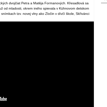
kých dvojčiat Petra a Matěja Formanových. Křesadlová sa
už od mladosti, okrem iného spievala v Kühnovom detskom
 snímkach tzv. novej vlny ako Zločin v dívčí škole, Skřivánci