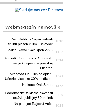
Webmagazín najnovšie
Pam Rabbit a Separ nahrali
16:18
titulnú pieseň k filmu Bojovník
Ladies Slovak Golf Open 2026
14:22
Komédia 6 gramov odštartovala
12:14
svoju kinojazdu v pražskej
Lucerne
Skenovať Lidl Plus sa oplatí:
17:23
Ušetrite viac ako 30% z nákupu
Na konci Oak Street
14:56
Podroháčske folklórne slávnosti
11:49
oslávia jubilejný 50. ročník
Na podujatí Rajecká Anča
10:14