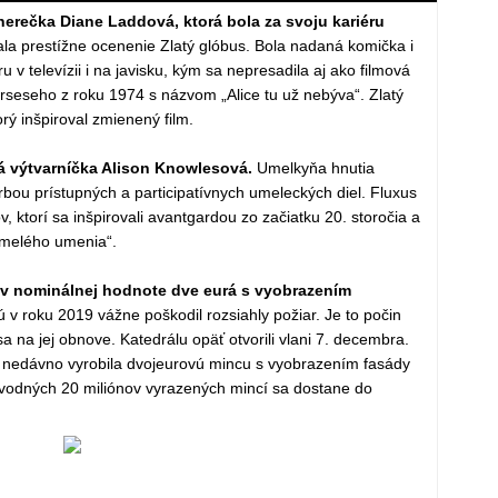
erečka Diane Laddová, ktorá bola za svoju kariéru
ala prestížne ocenenie Zlatý glóbus. Bola nadaná komička i
 v televízii i na javisku, kým sa nepresadila aj ako filmová
rseseho z roku 1974 s názvom „Alice tu už nebýva“. Zlatý
orý inšpiroval zmienený film.
á výtvarníčka Alison Knowlesová.
Umelkyňa hnutia
orbou prístupných a participatívnych umeleckých diel. Fluxus
ktorí sa inšpirovali avantgardou zo začiatku 20. storočia a
 umelého umenia“.
v nominálnej hodnote dve eurá s vyobrazením
ú v roku 2019 vážne poškodil rozsiahly požiar. Je to počin
 na jej obnove. Katedrálu opäť otvorili vlani 7. decembra.
 nedávno vyrobila dvojeurovú mincu s vyobrazením fasády
úvodných 20 miliónov vyrazených mincí sa dostane do