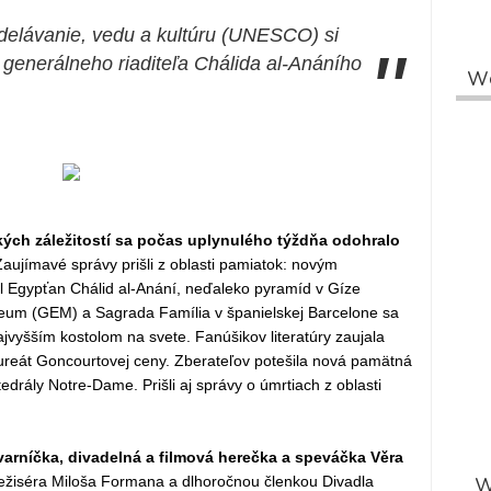
elávanie, vedu a kultúru (UNESCO) si
"
 generálneho riaditeľa Chálida al-Anáního
W
kých záležitostí sa počas uplynulého týždňa odohralo
aujímavé správy prišli z oblasti pamiatok: novým
 Egypťan Chálid al-Anání, neďaleko pyramíd v Gíze
zeum (GEM) a Sagrada Família v španielskej Barcelone sa
ajvyšším kostolom na svete. Fanúšikov literatúry zaujala
ureát Goncourtovej ceny. Zberateľov potešila nová pamätná
drály Notre-Dame. Prišli aj správy o úmrtiach z oblasti
arníčka, divadelná a filmová herečka a speváčka Věra
ežiséra Miloša Formana a dlhoročnou členkou Divadla
W