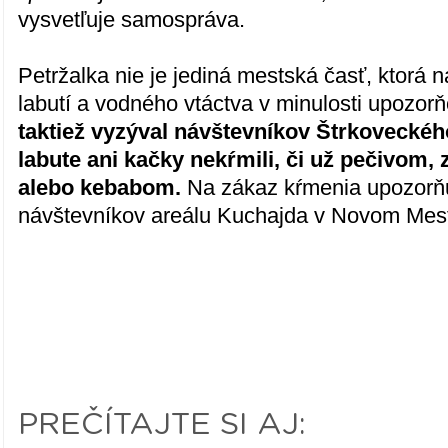
vysvetľuje samospráva.
Petržalka nie je jediná mestská časť, ktorá 
labutí a vodného vtáctva v minulosti upozor
taktiež vyzýval návštevníkov Štrkoveckéh
labute ani kačky nekŕmili, či už pečivom,
alebo kebabom.
Na zákaz kŕmenia upozorňu
návštevníkov areálu Kuchajda v Novom Mes
PREČÍTAJTE SI AJ: