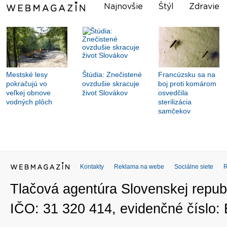
Najnovšie
Štýl
Zdravie
Mestské lesy
Štúdia: Znečistené
Francúzsku sa na
pokračujú vo
ovzdušie skracuje
boj proti komárom
veľkej obnove
život Slovákov
osvedčila
vodných plôch
sterilizácia
samčekov
Kontakty
Reklama na webe
Sociálne siete
Tlačová agentúra Slovenskej republ
IČO: 31 320 414, evidenčné číslo