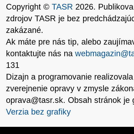
Copyright ©
TASR
2026. Publikovan
zdrojov TASR je bez predchádzaj
zakázané.
Ak máte pre nás tip, alebo zaujímavé
kontaktujte nás na
webmagazin@ta
131
Dizajn a programovanie realizoval
zverejnenie opravy v zmysle zákon
oprava@tasr.sk. Obsah stránok je
Verzia bez grafiky