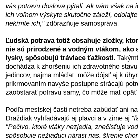
vás potravu doslova pýtali. Ak vám však na i
ich voľnom výskyte skutočne záleží, odolajte 
nekŕmte ich,"
zdôrazňuje samospráva.
Ľudská potrava totiž obsahuje zložky, ktor
nie sú prirodzené a vodným vtákom, ako s
lysky, spôsobujú tráviace ťažkosti.
Takýmt
dochádza k zhoršeniu ich zdravotného stavu,
jedincov, najmä mláďat, môže dôjsť aj k úhy
prikrmovaním navyše postupne strácajú potr
zaobstarať potravu samy, čo môže mať opäť 
Podľa mestskej časti netreba zabúdať ani na
Draždiak vyhľadávajú aj plavci a v zime aj
"ľ
"Pečivo, ktoré vtáky nezjedia, znečisťuje vo
spôsobuje nežiaduci nárast rias, šírenie cho