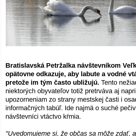
Bratislavská Petržalka návštevníkom Veľ
opätovne odkazuje, aby labute a vodné vtá
pretože im tým často ubližujú.
Tento nežia
niektorých obyvateľov totiž pretrváva aj nap
upozorneniam zo strany mestskej časti i o
informačných tabúľ. Ide najmä o suché pečiv
návštevníci vtáctvo kŕmia.
"Uvedomujeme si, že občas sa môže zdať, a