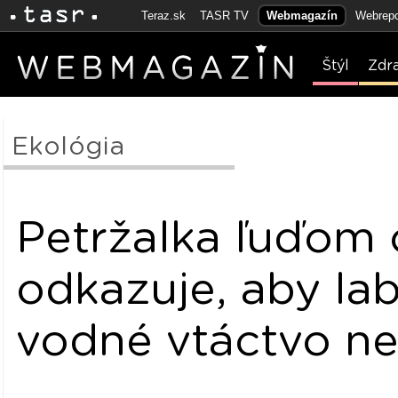
Teraz.sk
TASR TV
Webmagazín
Webrepo
Štýl
Zdr
Ekológia
Petržalka ľuďom 
odkazuje, aby la
vodné vtáctvo ne