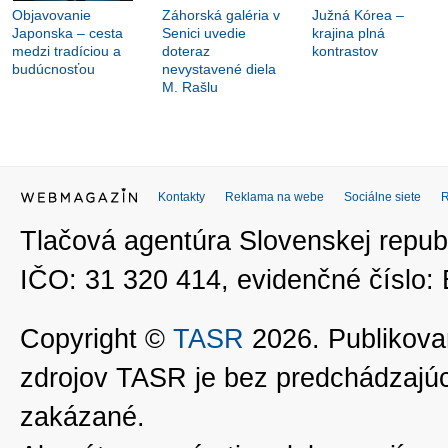
Objavovanie
Záhorská galéria v
Južná Kórea –
Japonska – cesta
Senici uvedie
krajina plná
medzi tradíciou a
doteraz
kontrastov
budúcnosťou
nevystavené diela
M. Rašlu
Kontakty
Reklama na webe
Sociálne siete
Tlačová agentúra Slovenskej republ
IČO: 31 320 414, evidenčné číslo
Copyright ©
TASR
2026. Publikovan
zdrojov TASR je bez predchádzaj
zakázané.