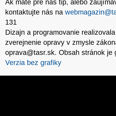
Ak máte pre nás tip, alebo zaujímavé
kontaktujte nás na
webmagazin@ta
131
Dizajn a programovanie realizoval
zverejnenie opravy v zmysle zákon
oprava@tasr.sk. Obsah stránok je
Verzia bez grafiky