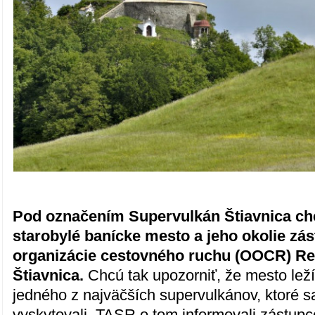
Pod označením Supervulkán Štiavnica c
starobylé banícke mesto a jeho okolie zá
organizácie cestovného ruchu (OOCR) R
Štiavnica.
Chcú tak upozorniť, že mesto lež
jedného z najväčších supervulkánov, ktoré 
vyskytovali. TASR o tom informovali zástu