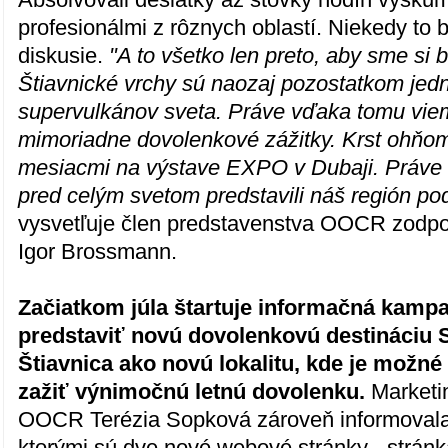
profesionálmi z rôznych oblastí. Niekedy to b
diskusie.
"A to všetko len preto, aby sme si bo
Štiavnické vrchy sú naozaj pozostatkom jed
supervulkánov sveta. Práve vďaka tomu vi
mimoriadne dovolenkové zážitky. Krst ohňom
mesiacmi na výstave EXPO v Dubaji. Práve 
pred celým svetom predstavili náš región p
vysvetľuje člen predstavenstva OOCR zodp
Igor Brossmann.
Začiatkom júla štartuje informačná kampaň
predstaviť novú dovolenkovú destináciu 
Štiavnica ako novú lokalitu, kde je možn
zažiť výnimočnú letnú dovolenku.
Marketi
OOCR Terézia Sopková zároveň informovala
ktorými sú dve nové webové stránky - strán