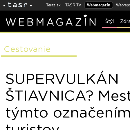
Teraz.sk
TASR TV
Webmagazín
Webrepo
Štýl
Zdr
Cestovanie
SUPERVULKÁN
ŠTIAVNICA? Mes
týmto označením
turistov