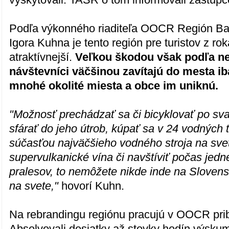
Podľa výkonného riaditeľa OOCR Región Ba
Igora Kuhna je tento región pre turistov z ro
atraktívnejší.
Veľkou škodou však podľa ne
návštevníci väčšinou zavítajú do mesta ib
mnohé okolité miesta a obce im uniknú.
"Možnosť prechádzať sa či bicyklovať po sv
sfárať do jeho útrob, kúpať sa v 24 vodných t
súčasťou najväčšieho vodného stroja na sve
supervulkanické vína či navštíviť počas jedn
pralesov, to nemôžete nikde inde na Slovens
na svete,"
hovorí Kuhn.
Na rebrandingu regiónu pracujú v OOCR prib
Absolvovali desiatky až stovky hodín výsku