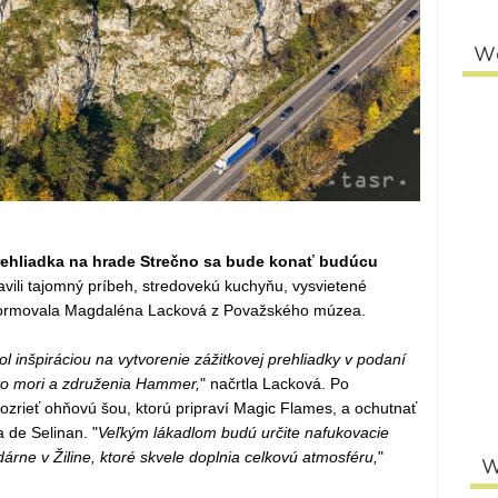
W
rehliadka na hrade Strečno sa bude konať budúcu
avili tajomný príbeh, stredovekú kuchyňu, vysvietené
nformovala Magdaléna Lacková z Považského múzea.
l inšpiráciou na vytvorenie zážitkovej prehliadky v podaní
to mori a združenia Hammer,
" načrtla Lacková. Po
ozrieť ohňovú šou, ktorú pripraví Magic Flames, a ochutnať
 de Selinan. "
Veľkým lákadlom budú určite nafukovacie
árne v Žiline, ktoré skvele doplnia celkovú atmosféru,
"
W