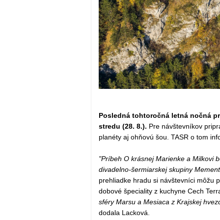
Posledná tohtoročná letná nočná p
stredu (28. 8.).
Pre návštevníkov pripr
planéty aj ohňovú šou. TASR o tom i
"Príbeh O krásnej Marienke a Milkovi bo
divadelno-šermiarskej skupiny Memen
prehliadke hradu si návštevníci môžu p
dobové špeciality z kuchyne Cech Terra
sféry Marsu a Mesiaca z Krajskej hvezd
dodala Lacková.