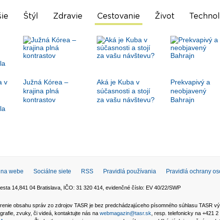
ie
Štýl
Zdravie
Cestovanie
Život
Technol
a v
Južná Kórea –
Aká je Kuba v
Prekvapivý a
krajina plná
súčasnosti a stojí
neobjavený
kontrastov
za vašu návštevu?
Bahrajn
la
 na webe
Sociálne siete
RSS
Pravidlá používania
Pravidlá ochrany o
esta 14,841 04 Bratislava, IČO: 31 320 414, evidenčné číslo: EV 40/22/SWP
 šírenie obsahu správ zo zdrojov TASR je bez predchádzajúceho písomného súhlasu TASR v
grafie, zvuky, či videá, kontaktujte nás na
webmagazin@tasr.sk
, resp. telefonicky na +421 