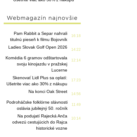
Webmagazín najnovšie
Pam Rabbit a Separ nahrali
16:18
titulnú pieseň k filmu Bojovník
Ladies Slovak Golf Open 2026
14:22
Komédia 6 gramov odštartovala
12:14
svoju kinojazdu v pražskej
Lucerne
Skenovať Lidl Plus sa oplatí:
17:23
Ušetrite viac ako 30% z nákupu
Na konci Oak Street
14:56
Podroháčske folklórne slávnosti
11:49
oslávia jubilejný 50. ročník
Na podujatí Rajecká Anča
10:14
odvezú cestujúcich do Rajca
historické vozne