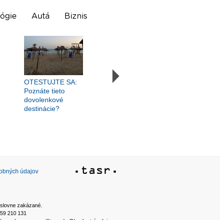
ógie
Autá
Biznis
OTESTUJTE SA:
Poznáte tieto
dovolenkové
destinácie?
sobných údajov
ýslovne zakázané.
2 59 210 131