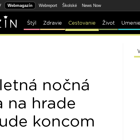
V
Webmagazín
Webreport
Školské
News Now
Štýl
Zdravie
Cestovanie
Život
Umeni
letná nočná
a na hrade
bude koncom