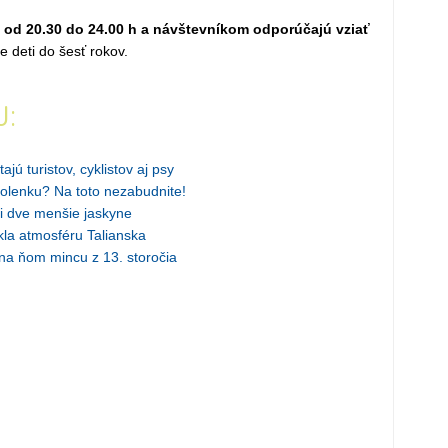
od 20.30 do 24.00 h a návštevníkom odporúčajú vziať
e deti do šesť rokov.
J:
jú turistov, cyklistov aj psy
olenku? Na toto nezabudnite!
ti dve menšie jaskyne
la atmosféru Talianska
na ňom mincu z 13. storočia