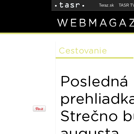
Teraz.sk
TASR T
Cestovanie
Posledná 
prehliadk
Strečno 
augusta