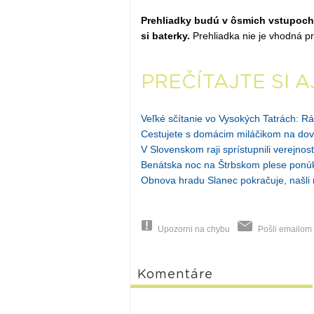
Prehliadky budú v ôsmich vstupoch 
si baterky.
Prehliadka nie je vhodná pr
PREČÍTAJTE SI A
Veľké sčítanie vo Vysokých Tatrách: Ráta
Cestujete s domácim miláčikom na dov
V Slovenskom raji sprístupnili verejnos
Benátska noc na Štrbskom plese ponúk
Obnova hradu Slanec pokračuje, našli 
Upozorni na chybu
Pošli emailom
Komentáre