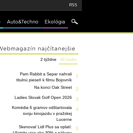
RSS
e
Auto&Techno
Ekológia
Webmagazín najčítanejšie
2 týždne
48 hodín
Pam Rabbit a Separ nahrali
1
titulnú pieseň k filmu Bojovník
Na konci Oak Street
2
Ladies Slovak Golf Open 2026
3
Komédia 6 gramov odštartovala
4
svoju kinojazdu v pražskej
Lucerne
Skenovať Lidl Plus sa oplatí:
5
Ušetrite viac ako 30% z nákupu