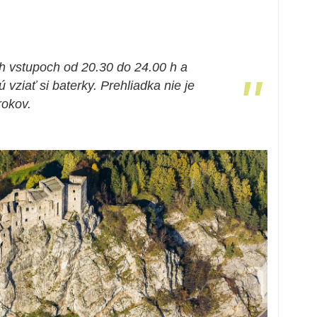
h vstupoch od 20.30 do 24.00 h a
"
vziať si baterky. Prehliadka nie je
rokov.