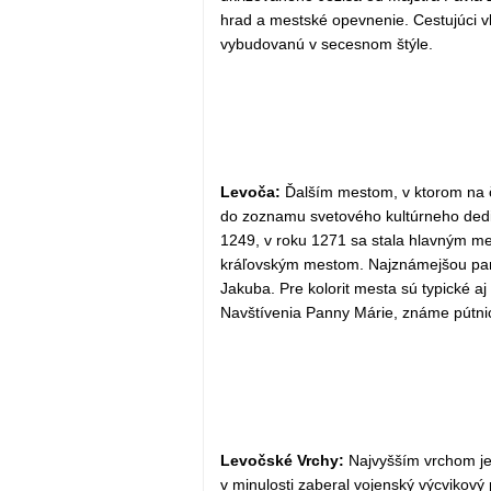
hrad a mestské opevnenie. Cestujúci v
vybudovanú v secesnom štýle.
Levoča:
Ďalším mestom, v ktorom na č
do zoznamu svetového kultúrneho dedič
1249, v roku 1271 sa stala hlavným m
kráľovským mestom. Najznámejšou pami
Jakuba. Pre kolorit mesta sú typické a
Navštívenia Panny Márie, známe pútnické
Levočské Vrchy:
Najvyšším vrchom je
v minulosti zaberal vojenský výcvikový p