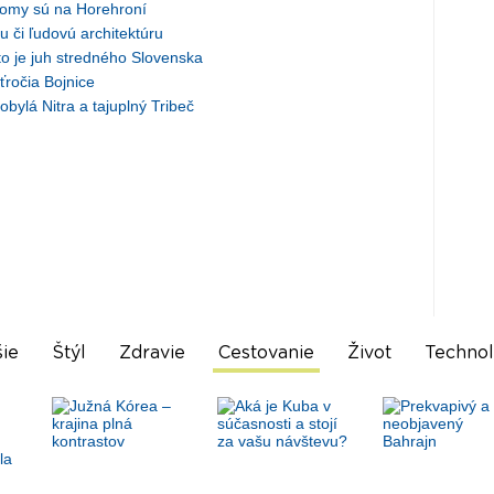
romy sú na Horehroní
u či ľudovú architektúru
to je juh stredného Slovenska
ťročia Bojnice
obylá Nitra a tajuplný Tribeč
ie
Štýl
Zdravie
Cestovanie
Život
Technol