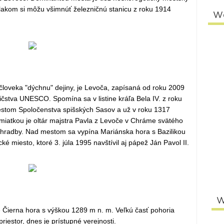
lakom si môžu všimnúť železničnú stanicu z roku 1914
W
loveka "dýchnu" dejiny, je Levoča, zapísaná od roku 2009
stva UNESCO. Spomína sa v listine kráľa Bela IV. z roku
estom Spoločenstva spišských Sasov a už v roku 1317
atkou je oltár majstra Pavla z Levoče v Chráme svätého
j hradby. Nad mestom sa vypína Mariánska hora s Bazilikou
 miesto, ktoré 3. júla 1995 navštívil aj pápež Ján Pavol II.
W
 Čierna hora s výškou 1289 m n. m. Veľkú časť pohoria
riestor, dnes je prístupné verejnosti.