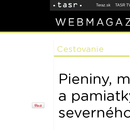
Teraz.sk
TASR T
Cestovanie
Pieniny, 
a pamiatky
severného