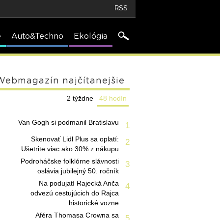
RSS
e
Auto&Techno
Ekológia
Webmagazín najčítanejšie
2 týždne
48 hodín
Van Gogh si podmanil Bratislavu
1
Skenovať Lidl Plus sa oplatí:
2
Ušetrite viac ako 30% z nákupu
Podroháčske folklórne slávnosti
3
oslávia jubilejný 50. ročník
Na podujatí Rajecká Anča
4
odvezú cestujúcich do Rajca
historické vozne
Aféra Thomasa Crowna sa
5