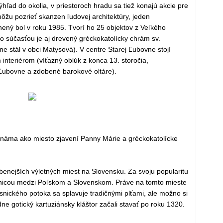
hľad do okolia, v priestoroch hradu sa tiež konajú akcie pre
ôžu pozrieť skanzen ľudovej architektúry, jeden
nený bol v roku 1985. Tvorí ho 25 objektov z Veľkého
ho súčasťou je aj drevený gréckokatolícky chrám sv.
e stál v obci Matysová). V centre Starej Ľubovne stojí
interiérom (víťazný oblúk z konca 13. storočia,
 Ľubovne a zdobené barokové oltáre).
e známa ako miesto zjavení Panny Márie a gréckokatolícke
benejších výletných miest na Slovensku. Za svoju popularitu
anicou medzi Poľskom a Slovenskom. Práve na tomto mieste
ického potoka sa splavuje tradičnými plťami, ale možno si
ne gotický kartuziánsky kláštor začali stavať po roku 1320.