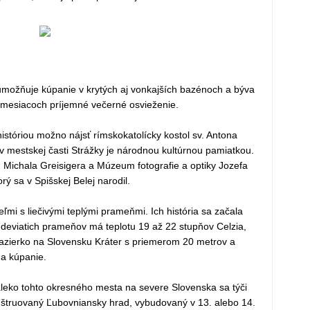
umožňuje kúpanie v krytých aj vonkajších bazénoch a býva
h mesiacoch príjemné večerné osvieženie.
stóriou možno nájsť rímskokatolícky kostol sv. Antona
v mestskej časti Strážky je národnou kultúrnou pamiatkou.
Michala Greisigera a Múzeum fotografie a optiky Jozefa
rý sa v Spišskej Belej narodil.
mi s liečivými teplými prameňmi. Ich história sa začala
z deviatich prameňov má teplotu 19 až 22 stupňov Celzia,
 jazierko na Slovensku Kráter s priemerom 20 metrov a
na kúpanie.
eko tohto okresného mesta na severe Slovenska sa týči
nštruovaný Ľubovniansky hrad, vybudovaný v 13. alebo 14.