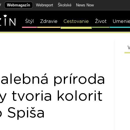
V
Webmagazín
Webreport
Školské
News Now
Štýl
Zdravie
Cestovanie
Život
Umeni
malebná príroda
 tvoria kolorit
 Spiša