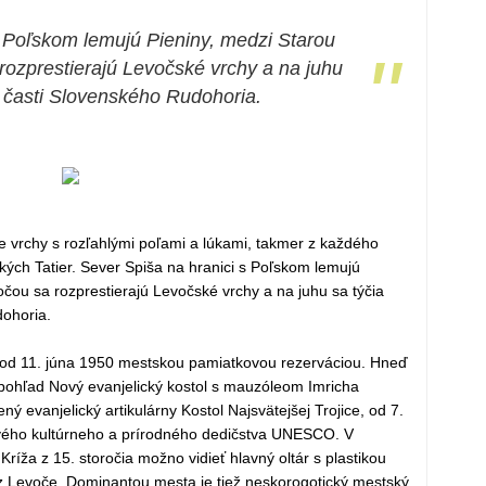
s Poľskom lemujú Pieniny, medzi Starou
"
ozprestierajú Levočské vrchy a na juhu
j časti Slovenského Rudohoria.
ne vrchy s rozľahlými poľami a lúkami, takmer z každého
kých Tatier. Sever Spiša na hranici s Poľskom lemujú
čou sa rozprestierajú Levočské vrchy a na juhu sa týčia
ohoria.
e od 11. júna 1950 mestskou pamiatkovou rezerváciou. Hneď
pohľad Nový evanjelický kostol s mauzóleom Imricha
ný evanjelický artikulárny Kostol Najsvätejšej Trojice, od 7.
vého kultúrneho a prírodného dedičstva UNESCO. V
Kríža z 15. storočia možno vidieť hlavný oltár s plastikou
z Levoče. Dominantou mesta je tiež neskorogotický mestský