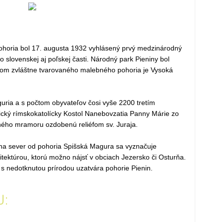
horia bol 17. augusta 1932 vyhlásený prvý medzinárodný
 slovenskej aj poľskej časti. Národný park Pieniny bol
hom zvláštne tvarovaného malebného pohoria je Vysoká
ria a s počtom obyvateľov čosi vyše 2200 tretím
ký rímskokatolícky Kostol Nanebovzatia Panny Márie zo
veného mramoru ozdobenú reliéfom sv. Juraja.
na sever od pohoria Spišská Magura sa vyznačuje
tektúrou, ktorú možno nájsť v obciach Jezersko či Osturňa.
 nedotknutou prírodou uzatvára pohorie Pienin.
J: