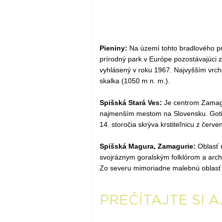
Pieniny:
Na území tohto bradlového po
prírodný park v Európe pozostávajúci zo
vyhlásený v roku 1967. Najvyšším vrc
skalka (1050 m n. m.).
Spišská Stará Ves:
Je centrom Zamagu
najmenším mestom na Slovensku. Gotic
14. storočia skrýva krstiteľnicu z čer
Spišská Magura, Zamagurie:
Oblasť 
svojráznym goralským folklórom a archi
Zo severu mimoriadne malebnú oblasť s
PREČÍTAJTE SI A