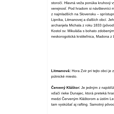
storočí. Hlavná veža ponúka kruhový vý
verejnosť. Pod hradom si návštevníci m
z najmladších na Slovensku – sprístup
Lipníka, Litmanovej a ďalších obcí. Je
archanjela Michala z roku 1833 (pôvodn
Kostol sv. Mikuláša s bohato zdobeným 
neskorogotická krstiteľnica, Madona z
Litmanová:
Hora Zvir pri tejto obci j
pútnické miesto.
Červený Kláštor:
Je jedným z najobľú
vďačí rieke Dunajec, ktorá preteká hr
medzi Červeným Kláštorom a ústím Lesn
tam vyskúšať aj rafting. Samotný pôvod