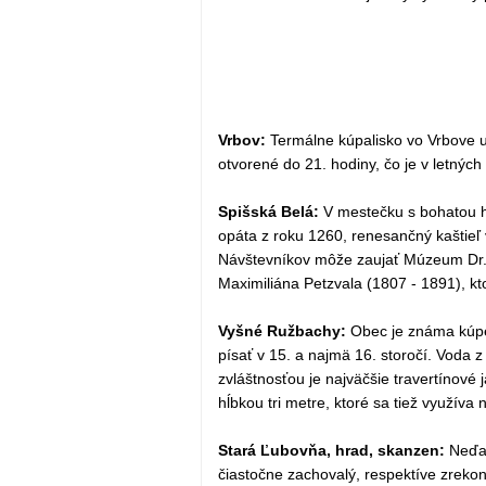
Vrbov:
Termálne kúpalisko vo Vrbove 
otvorené do 21. hodiny, čo je v letnýc
Spišská Belá:
V mestečku s bohatou hi
opáta z roku 1260, renesančný kaštieľ 
Návštevníkov môže zaujať Múzeum Dr. 
Maximiliána Petzvala (1807 - 1891), kto
Vyšné Ružbachy:
Obec je známa kúpeľ
písať v 15. a najmä 16. storočí. Voda 
zvláštnosťou je najväčšie travertínové
hĺbkou tri metre, ktoré sa tiež využíva 
Stará Ľubovňa, hrad, skanzen:
Neďal
čiastočne zachovalý, respektíve zreko