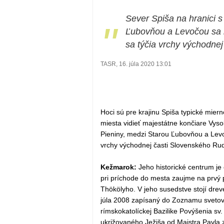
Sever Spiša na hranici 
"
Ľubovňou a Levočou sa r
sa týčia vrchy východne
TASR, 16. júla 2020 13:01
Hoci sú pre krajinu Spiša typické mier
miesta vidieť majestátne končiare Vyso
Pieniny, medzi Starou Ľubovňou a Levo
vrchy východnej časti Slovenského Rud
Kežmarok:
Jeho historické centrum j
pri príchode do mesta zaujme na prvý 
Thökölyho. V jeho susedstve stojí dreve
júla 2008 zapísaný do Zoznamu sveto
rímskokatolíckej Bazilike Povýšenia sv. 
ukrižovaného Ježiša od Majstra Pavla 