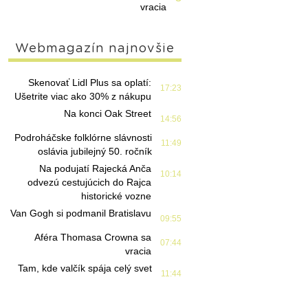
vracia
Webmagazín najnovšie
Skenovať Lidl Plus sa oplatí:
17:23
Ušetrite viac ako 30% z nákupu
Na konci Oak Street
14:56
Podroháčske folklórne slávnosti
11:49
oslávia jubilejný 50. ročník
Na podujatí Rajecká Anča
10:14
odvezú cestujúcich do Rajca
historické vozne
Van Gogh si podmanil Bratislavu
09:55
Aféra Thomasa Crowna sa
07:44
vracia
Tam, kde valčík spája celý svet
11:44