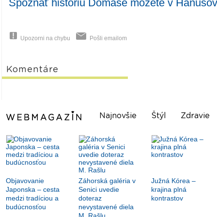
Spoznať históriu Domaše môžete v Hanušov
Upozorni na chybu
Pošli emailom
Komentáre
Najnovšie
Štýl
Zdravie
Objavovanie
Záhorská galéria v
Južná Kórea –
Japonska – cesta
Senici uvedie
krajina plná
medzi tradíciou a
doteraz
kontrastov
budúcnosťou
nevystavené diela
M. Rašlu