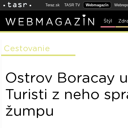
Teraz.sk
TASR TV
Webmagazín
Webrepo
Štýl
Zdr
Cestovanie
Ostrov Boracay uz
Turisti z neho spra
žumpu