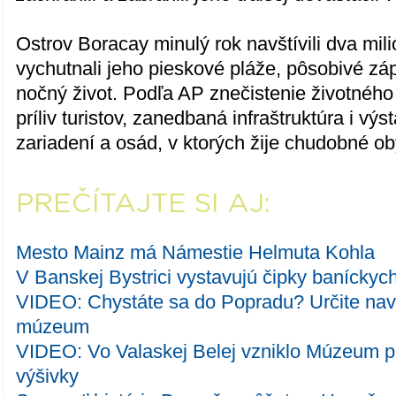
Ostrov Boracay minulý rok navštívili dva milió
vychutnali jeho pieskové pláže, pôsobivé zá
nočný život. Podľa AP znečistenie životného
príliv turistov, zanedbaná infraštruktúra i v
zariadení a osád, v ktorých žije chudobné ob
PREČÍTAJTE SI AJ:
Mesto Mainz má Námestie Helmuta Kohla
V Banskej Bystrici vystavujú čipky baníckych
VIDEO: Chystáte sa do Popradu? Určite nav
múzeum
VIDEO: Vo Valaskej Belej vzniklo Múzeum pl
výšivky