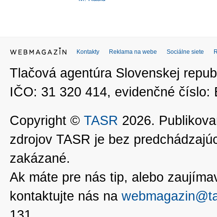
Kontakty
Reklama na webe
Sociálne siete
Tlačová agentúra Slovenskej republ
IČO: 31 320 414, evidenčné číslo
Copyright ©
TASR
2026. Publikovan
zdrojov TASR je bez predchádzaj
zakázané.
Ak máte pre nás tip, alebo zaujímavé
kontaktujte nás na
webmagazin@ta
131