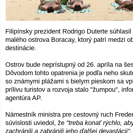
Filipínsky prezident Rodrigo Duterte súhlasi
malého ostrova Boracay, ktorý patrí medzi ob
destinácie.
Ostrov bude neprístupný od 26. apríla na še
Dôvodom tohto opatrenia je podľa neho skuto
so známymi plážami s bielym pieskom sa v
prílivu turistov a rozvoja stalo "žumpou", inf
agentúra AP.
Námestník ministra pre cestovný ruch Fredere
súvislosti uviedol, že
"treba konať rýchlo, ab
zachránili a zabránili jeho ďalšej devastácii".