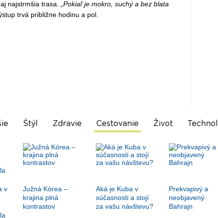
aj najstrmšia trasa.
„Pokiaľ je mokro, suchý a bez blata
stup trvá približne hodinu a pol.
ie
Štýl
Zdravie
Cestovanie
Život
Technol
a v
Južná Kórea –
Aká je Kuba v
Prekvapivý a
krajina plná
súčasnosti a stojí
neobjavený
kontrastov
za vašu návštevu?
Bahrajn
la