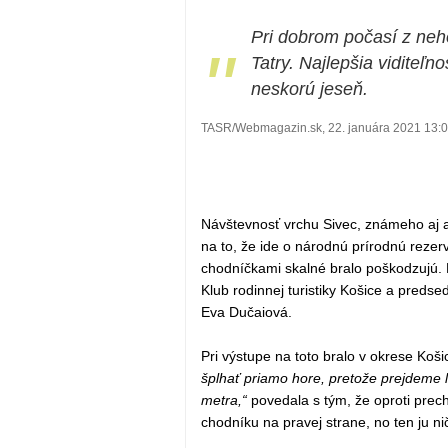
Pri dobrom počasí z neho
"
Tatry. Najlepšia viditeľn
neskorú jeseň.
TASR/Webmagazin.sk, 22. januára 2021 13:
Návštevnosť vrchu Sivec, známeho aj a
na to, že ide o národnú prírodnú rezerv
chodníčkami skalné bralo poškodzujú. 
Klub rodinnej turistiky Košice a predse
Eva Dučaiová.
Pri výstupe na toto bralo v okrese Koši
šplhať priamo hore, pretože prejdeme 
metra,“
povedala s tým, že oproti prec
chodníku na pravej strane, no ten ju nič