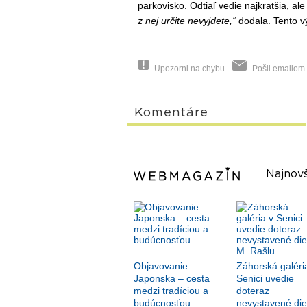
parkovisko. Odtiaľ vedie najkratšia, ale 
z nej určite nevyjdete,“
dodala. Tento vý
Upozorni na chybu
Pošli emailom
Komentáre
Najnovš
Objavovanie
Záhorská galéri
Japonska – cesta
Senici uvedie
medzi tradíciou a
doteraz
budúcnosťou
nevystavené die