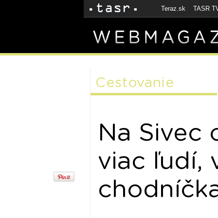
Teraz.sk
TASR T
Cestovanie
Na Sivec 
viac ľudí,
chodníčka