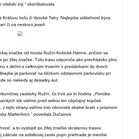
 období iný,“
skonštatovala.
 Kráľovu hoľu či Vysoké Tatry. Najlepšia viditeľnosť býva
arí či na neskorú jeseň.
stickej značke od mosta Ružín-Košické Hámre, pričom sa
 po žltej značke. Túto trasu odporúča ako prechádzku plnú
dinu s deťmi s celkovým trvaním s prestávkami do dvoch
lnejšie je parkovať na blízkom odstavnom parkovisku pri
kde sú niekedy aj desiatky áut.
lezničnej zastávky Ružín, čo trvá asi tri hodiny.
„Ponúka
veckých lúk vidíme pred sebou len obyčajný kopček
 z tejto strany vidíme toto obrovské skalné bralo v priamom
nsky Matterhorn,“
povedala Dučaiová.
žnosť, a to vystúpiť po žltej značke skrátenou trasou
rej zákrute na asfaltovej ceste popri priehrade je menšie