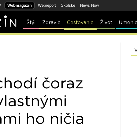
V
Webmagazín
Webreport
Školské
News Now
Štýl
Zdravie
Cestovanie
Život
Umeni
chodí čoraz
 vlastnými
mi ho ničia