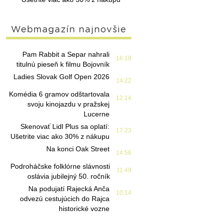
Webmagazín najnovšie
Pam Rabbit a Separ nahrali
16:18
titulnú pieseň k filmu Bojovník
Ladies Slovak Golf Open 2026
14:22
Komédia 6 gramov odštartovala
12:14
svoju kinojazdu v pražskej
Lucerne
Skenovať Lidl Plus sa oplatí:
17:23
Ušetrite viac ako 30% z nákupu
Na konci Oak Street
14:56
Podroháčske folklórne slávnosti
11:49
oslávia jubilejný 50. ročník
Na podujatí Rajecká Anča
10:14
odvezú cestujúcich do Rajca
historické vozne