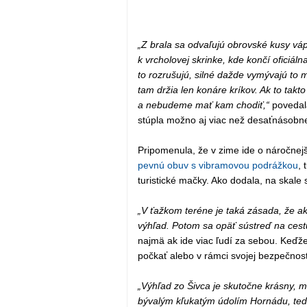
„Z brala sa odvaľujú obrovské kusy vá
k vrcholovej skrinke, kde končí oficiá
to rozrušujú, silné dažde vymývajú to m
tam držia len konáre kríkov. Ak to takt
a nebudeme mať kam chodiť,“
povedal
stúpla možno aj viac než desaťnásobn
Pripomenula, že v zime ide o náročnej
pevnú obuv s vibramovou podrážkou
, 
turistické mačky. Ako dodala, na skale s
„V ťažkom teréne je taká zásada, že ak
výhľad. Potom sa opäť sústreď na cest
najmä ak ide viac ľudí za sebou. Keďže 
počkať alebo v rámci svojej bezpečnosti
„Výhľad zo Šivca je skutočne krásny, 
bývalým kľukatým údolím Hornádu, ted