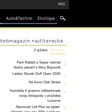
RSS
e
Auto&Techno
Ekológia
Webmagazín najčítanejšie
2 týždne
48 hodín
Pam Rabbit a Separ nahrali
1
titulnú pieseň k filmu Bojovník
Ladies Slovak Golf Open 2026
2
Na konci Oak Street
3
Komédia 6 gramov odštartovala
4
svoju kinojazdu v pražskej
Lucerne
Skenovať Lidl Plus sa oplatí:
5
Ušetrite viac ako 30% z nákupu