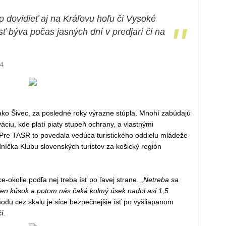
 dovidieť aj na Kráľovu hoľu či Vysoké
"
osť býva počas jasných dní v predjarí či na
04
ko Šivec, za posledné roky výrazne stúpla. Mnohí zabúdajú
áciu, kde platí piaty stupeň ochrany, a vlastnými
Pre TASR to povedala vedúca turistického oddielu mládeže
dníčka Klubu slovenských turistov za košický región
ce-okolie podľa nej treba ísť po ľavej strane.
„Netreba sa
len kúsok a potom nás čaká kolmý úsek nadol asi 1,5
hodu cez skalu je síce bezpečnejšie ísť po vyšliapanom
í.