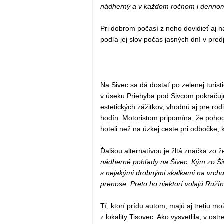
nádherný a v každom ročnom i dennom
Pri dobrom počasí z neho dovidieť aj na
podľa jej slov počas jasných dní v predj
Na Sivec sa dá dostať po zelenej turi
v úseku Priehyba pod Sivcom pokračuje
estetických zážitkov, vhodnú aj pre ro
hodín. Motoristom pripomína, že pohod
hoteli než na úzkej ceste pri odbočke, 
Ďalšou alternatívou je žltá značka zo že
nádherné pohľady na Šivec. Kým zo Ši
s nejakými drobnými skalkami na vrchu,
prenose. Preto ho niektorí volajú Ruží
Tí, ktorí prídu autom, majú aj tretiu mo
z lokality Tisovec. Ako vysvetlila, v ost