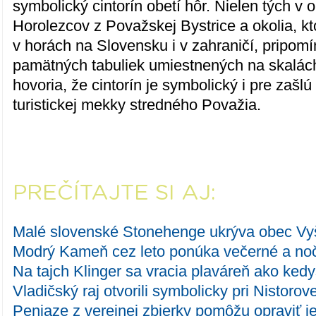
symbolický cintorín obetí hôr. Nielen tých v o
Horolezcov z Považskej Bystrice a okolia, kto
v horách na Slovensku i v zahraničí, pripomí
pamätných tabuliek umiestnených na skalách
hovoria, že cintorín je symbolický i pre zašlú
turistickej mekky stredného Považia.
PREČÍTAJTE SI AJ:
Malé slovenské Stonehenge ukrýva obec V
Modrý Kameň cez leto ponúka večerné a noč
Na tajch Klinger sa vracia plaváreň ako kedy
Vladičský raj otvorili symbolicky pri Nistorove
Peniaze z verejnej zbierky pomôžu opraviť j