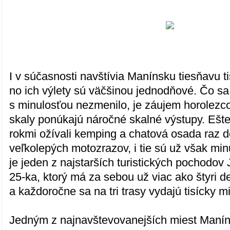
I v súčasnosti navštívia Manínsku tiesňavu ti
no ich výlety sú väčšinou jednodňové. Čo sa
s minulosťou nezmenilo, je záujem horolezco
skaly ponúkajú náročné skalné výstupy. Ešte
rokmi ožívali kemping a chatová osada raz 
veľkolepých motozrazov, i tie sú už však min
je jeden z najstarších turistických pochodov
25-ka, ktorý má za sebou už viac ako štyri d
a každoročne sa na tri trasy vydajú tisícky mi
Jedným z najnavštevovanejších miest Maníns