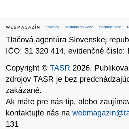
Kontakty
Reklama na webe
Sociálne siete
Tlačová agentúra Slovenskej republ
IČO: 31 320 414, evidenčné číslo
Copyright ©
TASR
2026. Publikovan
zdrojov TASR je bez predchádzaj
zakázané.
Ak máte pre nás tip, alebo zaujímavé
kontaktujte nás na
webmagazin@ta
131