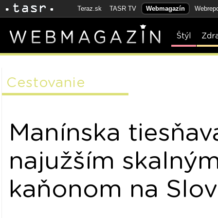
Teraz.sk
TASR TV
Webmagazín
Webrepo
Štýl
Zdr
Cestovanie
Manínska tiesňava
najužším skalný
kaňonom na Slo