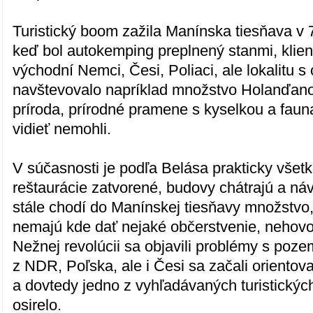
Turistický boom zažila Manínska tiesňava v 7
keď bol autokemping preplnený stanmi, klient
východní Nemci, Česi, Poliaci, ale lokalitu s
navštevovalo napríklad množstvo Holanďanov.
príroda, prírodné pramene s kyselkou a fauna
vidieť nemohli.
V súčasnosti je podľa Belása prakticky všet
reštaurácie zatvorené, budovy chátrajú a náv
stále chodí do Manínskej tiesňavy množstvo, 
nemajú kde dať nejaké občerstvenie, nehovo
Nežnej revolúcii sa objavili problémy s pozem
z NDR, Poľska, ale i Česi sa začali orientov
a dovtedy jedno z vyhľadávaných turistickýc
osirelo.