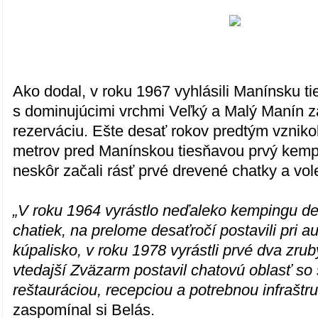
Ako dodal, v roku 1967 vyhlásili Manínsku tie
s dominujúcimi vrchmi Veľký a Malý Manín z
rezerváciu. Ešte desať rokov predtým vznikol
metrov pred Manínskou tiesňavou prvý kemp
neskôr začali rásť prvé drevené chatky a vole
„V roku 1964 vyrástlo neďaleko kempingu de
chatiek, na prelome desaťročí postavili pri 
kúpalisko, v roku 1978 vyrástli prvé dva zru
vtedajší Zväzarm postavil chatovú oblasť so
reštauráciou, recepciou a potrebnou infraštr
zaspomínal si Belás.