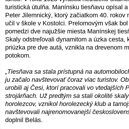
turistická útulňa. Manínsku tiesňavu opísal 
Peter Jilemnický, ktorý začiatkom 40. rokov 
učil v škole v Kostolci. Prelomovým však bol
pomedzi dve najužšie miesta Manínskej tiesň
Skaly odstreľovali dynamitom a úzka cesta, k
priúzka pre dve autá, vznikla na drevenom 
potokom.
„Tiesňava sa stala prístupná na automobiloc
ju začalo navštevovať čoraz viac turistov. O
urobili aj Česi, ktorí pracovali vo vtedajšíc
strojárňach. Už predtým sa stali okolité ska
horolezcov, vznikol horolezecký klub a tamoj
navštevovali najrenomovanejší československ
doplnil Belás.