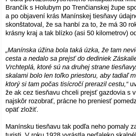
Brančík s Holubym po Trenčianskej župe spo
a po objavení krás Manínskej tiesňavy údaj
skonštatoval, že sa hanbí za to, že má 30 r
krásny kraj a tak blízko (asi 50 kilometrov) o
„Manínska úžina bola taká úzka, že tam nevi
cesta a nedalo sa prejsť do dediniek Záskalie
Vrchteplá, ktoré sú na druhej strane tiesňa
skalami bolo len toľko priestoru, aby tadiaľ m
ktorý si tam počas tisícročí prerazil cestu,“
uv
že ak cez tiesňavu chceli prejsť gazdovia s
najskôr rozobrať, prácne ho preniesť pomedz
opäť zložiť.
Manínsku tiesňavu tak podľa neho pomaly za
turisti. V roku 1928 vyrástla neďaleko skal