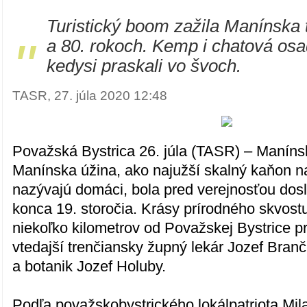
Turistický boom zažila Manínska 
"
a 80. rokoch. Kemp i chatová os
kedysi praskali vo švoch.
TASR, 27. júla 2020 12:48
Považská Bystrica 26. júla (TASR) – Maníns
Manínska úžina, ako najužší skalný kaňon 
nazývajú domáci, bola pred verejnosťou dosl
konca 19. storočia. Krásy prírodného skvost
niekoľko kilometrov od Považskej Bystrice pri
vtedajší trenčiansky župný lekár Jozef Branč
a botanik Jozef Holuby.
Podľa považskobystrického lokálpatriota Mil