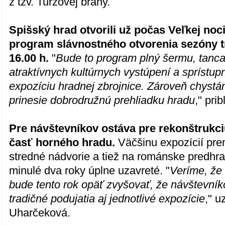
z tzv. Turzovej brány.
Spišský hrad otvorili už počas Veľkej noci
program slávnostného otvorenia sezóny t
16.00 h.
"
Bude to program plný šermu, tanca
atraktívnych kultúrnych vystúpení a sprístu
expozíciu hradnej zbrojnice. Zároveň chystá
prinesie dobrodružnú prehliadku hradu
," prib
Pre návštevníkov ostáva pre rekonštrukci
časť horného hradu.
Väčšinu expozícií pren
stredné nádvorie a tiež na románske predhra
minulé dva roky úplne uzavreté. "
Veríme, že
bude tento rok opäť zvyšovať, že návštevníko
tradičné podujatia aj jednotlivé expozície
," 
Uharčeková.