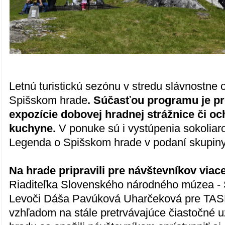
Letnú turistickú sezónu v stredu slávnostne 
Spišskom hrade
. Súčasťou programu je pr
expozície dobovej hradnej strážnice či o
kuchyne.
V ponuke sú i vystúpenia sokoliaro
Legenda o Spišskom hrade v podaní skupiny
Na hrade pripravili pre návštevníkov viac
Riaditeľka Slovenského národného múzea -
Levoči Dáša Pavúková Uharčeková pre TASR
vzhľadom na stále pretrvávajúce čiastočné u