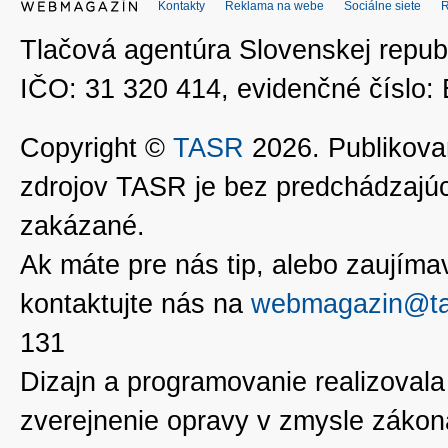
Kontakty
Reklama na webe
Sociálne siete
Tlačová agentúra Slovenskej republ
IČO: 31 320 414, evidenčné číslo
Copyright ©
TASR
2026. Publikovan
zdrojov TASR je bez predchádzaj
zakázané.
Ak máte pre nás tip, alebo zaujímavé
kontaktujte nás na
webmagazin@ta
131
Dizajn a programovanie realizoval
zverejnenie opravy v zmysle zákon