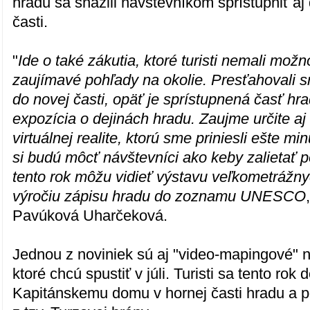
hradu sa snažili návštevníkom sprístupniť aj 
časti.
"
Ide o také zákutia, ktoré turisti nemali možno
zaujímavé pohľady na okolie. Presťahovali
do novej časti, opäť je sprístupnená časť hr
expozícia o dejinách hradu. Zaujme určite aj
virtuálnej realite, ktorú sme priniesli ešte mi
si budú môcť návštevníci ako keby zalietať p
tento rok môžu vidieť výstavu veľkometrážnyc
výročiu zápisu hradu do zoznamu UNESCO
Pavúková Uharčeková.
Jednou z noviniek sú aj "video-mapingové" n
ktoré chcú spustiť v júli. Turisti sa tento rok
Kapitánskemu domu v hornej časti hradu a p