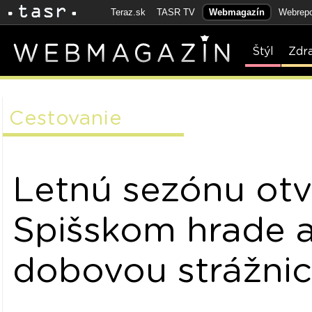
Teraz.sk
TASR TV
Webmagazín
Webrepo
Štýl
Zdr
Cestovanie
Letnú sezónu otv
Spišskom hrade a
dobovou strážni